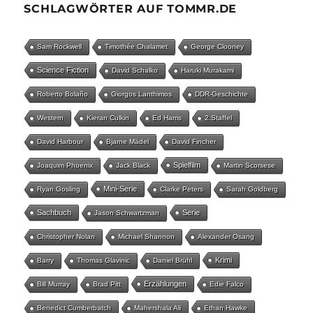
SCHLAGWÖRTER AUF TOMMR.DE
Sam Rockwell
Timothée Chalamet
George Clooney
Science Fiction
David Schalko
Haruki Murakami
Roberto Bolaño
Giorgos Lanthimos
DDR-Geschichte
Western
Kieran Culkin
Ed Harris
2.Staffel
David Harbour
Bjarne Mädel
David Fincher
Spielfilm
Joaquim Phoenix
Jack Black
Martin Scorsese
Mini-Serie
Ryan Gosling
Clarke Peters
Sarah Goldberg
Sachbuch
Serie
Jason Schwartzman
Christopher Nolan
Michael Shannon
Alexander Osang
Krimi
Barry
Thomas Glavinic
Daniel Brühl
Erzählungen
Bill Murray
Brad Pitt
Edie Falco
Benedict Cumberbatch
Mahershala Ali
Ethan Hawke