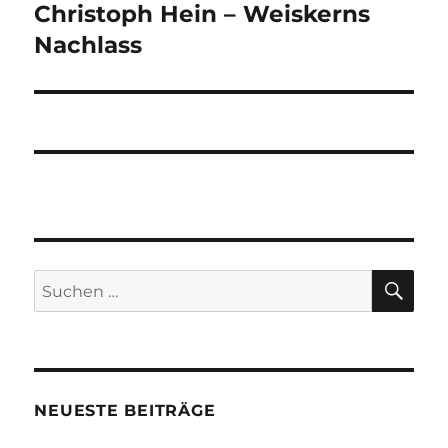
Christoph Hein – Weiskerns
Nächster
Beitrag:
Nachlass
SU
Suchen
nach:
NEUESTE BEITRÄGE