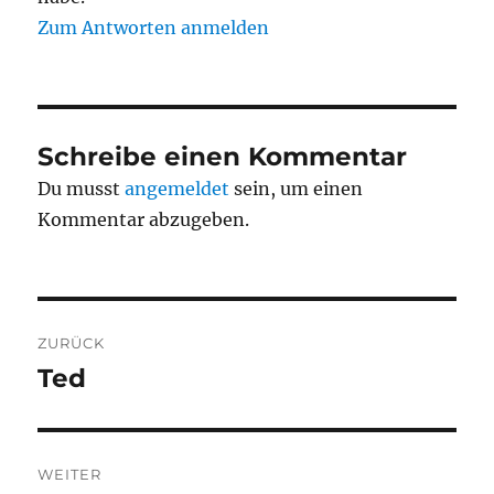
Zum Antworten anmelden
Schreibe einen Kommentar
Du musst
angemeldet
sein, um einen
Kommentar abzugeben.
Beitragsnavigation
ZURÜCK
Ted
Vorheriger
Beitrag:
WEITER