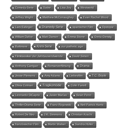
Comedy-Serie
Satire
Lisa Joy
Westworld
Jeffrey Wright
Matthew McConaughey
Evan Rachel Wood
Dramedy-Serie
Lars Eidinger
spanischer Film
Dystopie
William Dafoe
Matt Damon
Emma Stone
Greta Gerwig
Krimi-Serie
Baltimore
our pathetic age
Filmklassiker der Jahrtausendwende
David Simon
Drama
Anthony Carrigan
Romanverfilmung
T.C. Boyle
Jesse Plemons
Amy Adams
Liebesfilm
Tragikomödie
Olivia Colman
Colin Farrell
Leonardo DiCaprio
Javier Marías
Sean Penn
Thriller-Drama Serie
Franz Rogowski
Neil Patrick Harris
Robert De Niro
J.K. Simmons
Christian Kracht
französischer Film
Martin Walser
Sandra Hüller