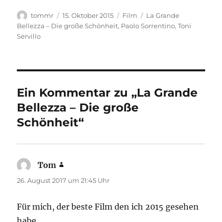
Autor
Veröffentlicht
Kategorien
Schlagwörter
tommr
15. Oktober 2015
Film
La Grande
am
Bellezza – Die große Schönheit
,
Paolo Sorrentino
,
Toni
Servillo
Ein Kommentar zu „La Grande
Bellezza – Die große
Schönheit“
Tom
sagt:
26. August 2017 um 21:45 Uhr
Für mich, der beste Film den ich 2015 gesehen
habe.