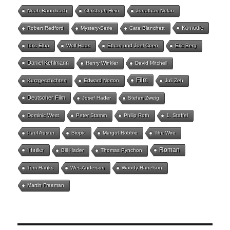
Noah Baumbach
Christoph Hein
Jonathan Nolan
Komödie
Robert Redford
Mystery-Serie
Cate Blanchett
Idris Elba
Wolf Haas
Ethan und Joel Coen
Eric Berg
Daniel Kehlmann
Henry Winkler
David Mitchell
Film
Kurzgeschichten
Edward Norton
Juli Zeh
Deutscher Film
Josef Hader
Stefan Zweig
Dominic West
Peter Stamm
Philip Roth
1. Staffel
Paul Auster
Biopic
Margot Robbie
The Wire
Roman
Thriller
Bill Hader
Thomas Pynchon
Tom Hanks
Wes Anderson
Woody Harrelson
Martin Freeman