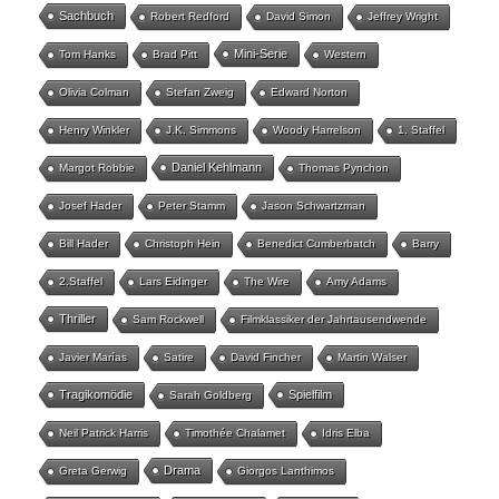
Sachbuch
Robert Redford
David Simon
Jeffrey Wright
Mini-Serie
Tom Hanks
Brad Pitt
Western
Olivia Colman
Stefan Zweig
Edward Norton
Henry Winkler
J.K. Simmons
Woody Harrelson
1. Staffel
Daniel Kehlmann
Margot Robbie
Thomas Pynchon
Josef Hader
Peter Stamm
Jason Schwartzman
Bill Hader
Christoph Hein
Benedict Cumberbatch
Barry
2.Staffel
Lars Eidinger
The Wire
Amy Adams
Thriller
Sam Rockwell
Filmklassiker der Jahrtausendwende
Javier Marías
Satire
David Fincher
Martin Walser
Tragikomödie
Spielfilm
Sarah Goldberg
Neil Patrick Harris
Timothée Chalamet
Idris Elba
Drama
Greta Gerwig
Giorgos Lanthimos