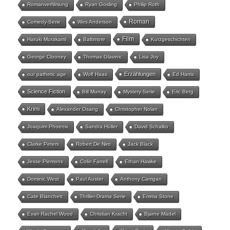
Romanverfilmung
Ryan Gosling
Philip Roth
Roman
Comedy-Serie
Wes Anderson
Film
Haruki Murakami
Baltimore
Kurzgeschichten
George Clooney
Thomas Glavinic
Lisa Joy
Erzählungen
our pathetic age
Wolf Haas
Ed Harris
Science Fiction
Bill Murray
Mystery-Serie
Eric Berg
Krimi
Alexander Osang
Christopher Nolan
Joaquim Phoenix
Sandra Hüller
David Schalko
Clarke Peters
Robert De Niro
Jack Black
Jesse Plemons
Colin Farrell
Ethan Hawke
Dominic West
Paul Auster
Anthony Carrigan
Cate Blanchett
Thriller-Drama Serie
Emma Stone
Evan Rachel Wood
Christian Kracht
Bjarne Mädel