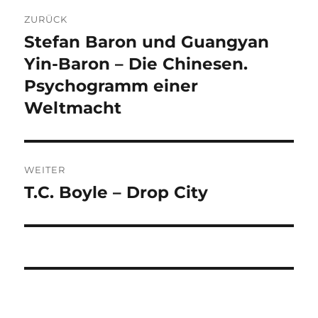
Beitragsnavigation
ZURÜCK
Stefan Baron und Guangyan
Vorheriger
Beitrag:
Yin-Baron – Die Chinesen.
Psychogramm einer
Weltmacht
WEITER
T.C. Boyle – Drop City
Nächster
Beitrag: