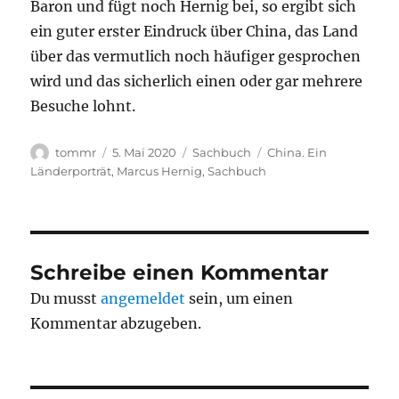
Baron und fügt noch Hernig bei, so ergibt sich
ein guter erster Eindruck über China, das Land
über das vermutlich noch häufiger gesprochen
wird und das sicherlich einen oder gar mehrere
Besuche lohnt.
Autor
Veröffentlicht
Kategorien
Schlagwörter
tommr
5. Mai 2020
Sachbuch
China. Ein
am
Länderporträt
,
Marcus Hernig
,
Sachbuch
Schreibe einen Kommentar
Du musst
angemeldet
sein, um einen
Kommentar abzugeben.