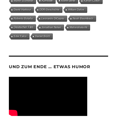
Komödie
Krimi-Serie
Martin Scorsese
Kieran Culkin
David Harbour
DDR-Geschichte
William Dafoe
Roberto Bolaño
Leonardo DiCaprio
Noah Baumbach
Deutscher Film
Jonathan Nolan
Mahershala Ali
Edie Falco
Daniel Brühl
UND ZUM ENDE … ETWAS HUMOR