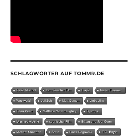
SCHLAGWÖRTER AUF TOMMR.DE
David Mitchell
französischer Film
Biopic
Martin Freeman
Westworld
Juli Zeh
Matt Damon
Liebesfilm
Sean Penn
Matthew McConaughey
Dystopie
Dramedy-Serie
spanischer Film
Ethan und Joel Coen
Serie
T.C. Boyle
Michael Shannon
Franz Rogowski