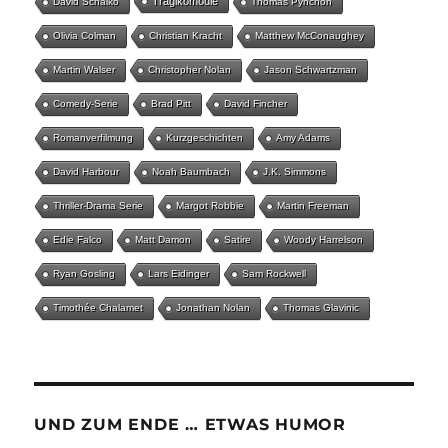
Tragikomödie
David Schalko
Thomas Pynchon
Olivia Colman
Christian Kracht
Matthew McConaughey
Martin Walser
Christopher Nolan
Jason Schwartzman
Comedy-Serie
Brad Pitt
David Fincher
Romanverfilmung
Kurzgeschichten
Amy Adams
David Harbour
Noah Baumbach
J.K. Simmons
Thriller-Drama Serie
Margot Robbie
Martin Freeman
Edie Falco
Matt Damon
Satire
Woody Harrelson
Ryan Gosling
Lars Eidinger
Sam Rockwell
Timothée Chalamet
Jonathan Nolan
Thomas Glavinic
UND ZUM ENDE … ETWAS HUMOR