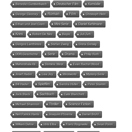
Deutscher Film
Komödie
Benedict Cumberbatch
Roman
Film
George Clooney
Christoph Hein
Mini-Serie
Daniel Kehlmann
Ethan und Joel Coen
Krimi
Robert De Niro
Biopic
Juli Zeh
Giorgos Lanthimos
Stefan Zweig
Greta Gerwig
Serie
Drama
DDR-Geschichte
Philip Roth
Mahershala Ali
Dominic West
Evan Rachel Wood
Josef Hader
Lisa Joy
Westworld
Mystery-Serie
Spielfilm
Bill Hader
Sandra Hüller
Peter Stamm
Sachbuch
Jack Black
Cate Blanchett
Thriller
Science Fiction
Michael Shannon
Neil Patrick Harris
Joaquim Phoenix
Daniel Brühl
William Dafoe
Idris Elba
Franz Rogowski
Sean Penn