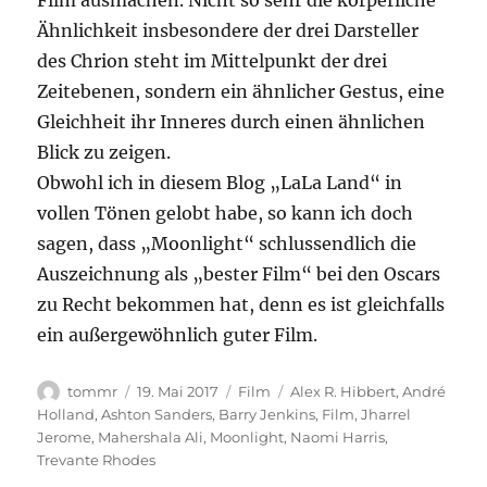
Film ausmachen. Nicht so sehr die körperliche
Ähnlichkeit insbesondere der drei Darsteller
des Chrion steht im Mittelpunkt der drei
Zeitebenen, sondern ein ähnlicher Gestus, eine
Gleichheit ihr Inneres durch einen ähnlichen
Blick zu zeigen.
Obwohl ich in diesem Blog „LaLa Land“ in
vollen Tönen gelobt habe, so kann ich doch
sagen, dass „Moonlight“ schlussendlich die
Auszeichnung als „bester Film“ bei den Oscars
zu Recht bekommen hat, denn es ist gleichfalls
ein außergewöhnlich guter Film.
Autor
Veröffentlicht
Kategorien
Schlagwörter
tommr
19. Mai 2017
Film
Alex R. Hibbert
,
André
am
Holland
,
Ashton Sanders
,
Barry Jenkins
,
Film
,
Jharrel
Jerome
,
Mahershala Ali
,
Moonlight
,
Naomi Harris
,
Trevante Rhodes