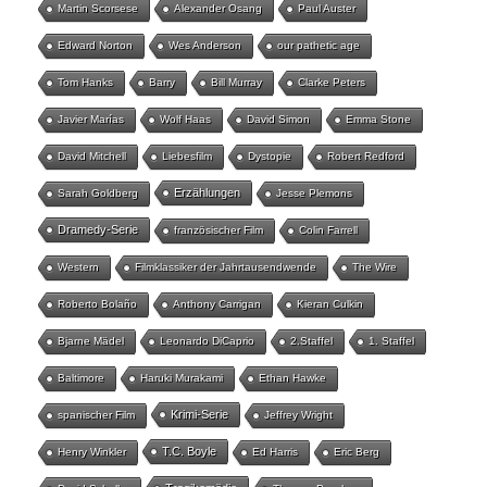
Martin Scorsese
Alexander Osang
Paul Auster
Edward Norton
Wes Anderson
our pathetic age
Tom Hanks
Barry
Bill Murray
Clarke Peters
Javier Marías
Wolf Haas
David Simon
Emma Stone
David Mitchell
Liebesfilm
Dystopie
Robert Redford
Erzählungen
Sarah Goldberg
Jesse Plemons
Dramedy-Serie
französischer Film
Colin Farrell
Western
Filmklassiker der Jahrtausendwende
The Wire
Roberto Bolaño
Anthony Carrigan
Kieran Culkin
Bjarne Mädel
Leonardo DiCaprio
2.Staffel
1. Staffel
Baltimore
Haruki Murakami
Ethan Hawke
Krimi-Serie
spanischer Film
Jeffrey Wright
T.C. Boyle
Henry Winkler
Ed Harris
Eric Berg