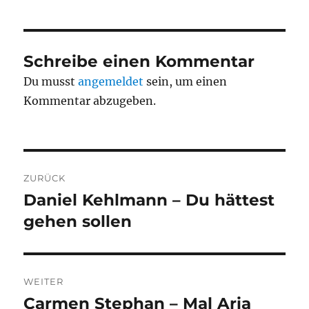
Schreibe einen Kommentar
Du musst
angemeldet
sein, um einen
Kommentar abzugeben.
Beitragsnavigation
ZURÜCK
Daniel Kehlmann – Du hättest
Vorheriger
Beitrag:
gehen sollen
WEITER
Carmen Stephan – Mal Aria
Nächster