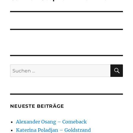
Beitrag:
SU
Suchen
nach:
NEUESTE BEITRÄGE
Alexander Osang – Comeback
Katerina Poladjan – Goldstrand