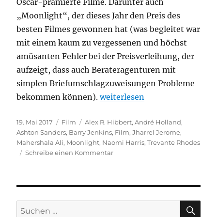
Oscar-prämierte Filme. Darunter auch
„Moonlight“, der dieses Jahr den Preis des
besten Filmes gewonnen hat (was begleitet war
mit einem kaum zu vergessenen und höchst
amüsanten Fehler bei der Preisverleihung, der
aufzeigt, dass auch Berateragenturen mit
simplen Briefumschlagzuweisungen Probleme
„Moonlight“
bekommen können).
weiterlesen
Veröffentlicht
Kategorien
Schlagwörter
19. Mai 2017
Film
Alex R. Hibbert
,
André Holland
,
am
Ashton Sanders
,
Barry Jenkins
,
Film
,
Jharrel Jerome
,
Mahershala Ali
,
Moonlight
,
Naomi Harris
,
Trevante Rhodes
zu
Schreibe einen Kommentar
Moonlight
SU
Suchen