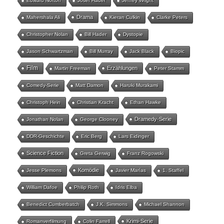
Edward Norton
Josef Hader
Jeffrey Wright
Drama
Mahershala Ali
Kieran Culkin
Clarke Peters
Christopher Nolan
Bill Hader
Dystopie
Jason Schwartzman
Bill Murray
Jack Black
Biopic
Film
Erzählungen
Martin Freeman
Peter Stamm
Comedy-Serie
Matt Damon
Haruki Murakami
Christoph Hein
Christian Kracht
Ethan Hawke
Dramedy-Serie
Jonathan Nolan
George Clooney
DDR-Geschichte
Eric Berg
Lars Eidinger
Science Fiction
Greta Gerwig
Franz Rogowski
Komödie
Jesse Plemons
Javier Marías
1. Staffel
William Dafoe
Philip Roth
Idris Elba
Benedict Cumberbatch
J.K. Simmons
Michael Shannon
Krimi-Serie
Romanverfilmung
Colin Farrell