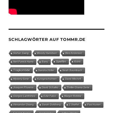
SCHLAGWÖRTER AUF TOMMR.DE
Stefan Zweig
Woody Harrelson
Wes Anderson
Spielfilm
Krimi
Neil Patrick Harris
Barry
Tragikomödie
Sandra Hüller
Noah Baumbach
Mystery-Serie
Kurzgeschichten
David Mitchell
Joaquim Phoenix
David Schalko
Thriller-Drama Serie
Giorgos Lanthimos
Edie Falco
Margot Robbie
Alexander Osang
Sarah Goldberg
2.Staffel
Paul Auster