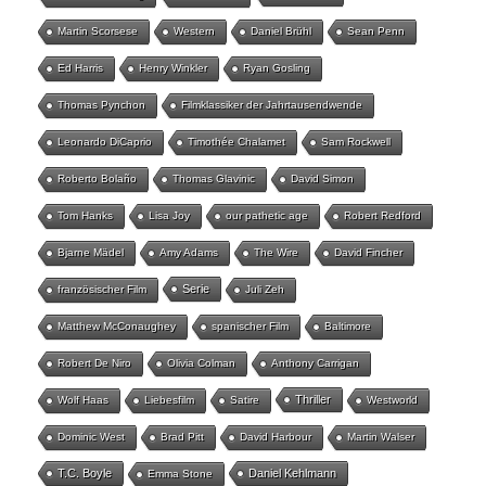
Martin Scorsese
Western
Daniel Brühl
Sean Penn
Ed Harris
Henry Winkler
Ryan Gosling
Thomas Pynchon
Filmklassiker der Jahrtausendwende
Leonardo DiCaprio
Timothée Chalamet
Sam Rockwell
Roberto Bolaño
Thomas Glavinic
David Simon
Tom Hanks
Lisa Joy
our pathetic age
Robert Redford
Bjarne Mädel
Amy Adams
The Wire
David Fincher
Serie
französischer Film
Juli Zeh
Matthew McConaughey
spanischer Film
Baltimore
Robert De Niro
Olivia Colman
Anthony Carrigan
Thriller
Wolf Haas
Liebesfilm
Satire
Westworld
Dominic West
Brad Pitt
David Harbour
Martin Walser
T.C. Boyle
Daniel Kehlmann
Emma Stone