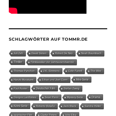
SCHLAGWÖRTER AUF TOMMR.DE
Juli Zeh
David Simon
Robert De Niro
Noah Baumbach
Thriller
Filmklassiker der Jahrtausendwende
Thomas Pynchon
J.K. Simmons
Colin Farrell
The Wire
Mini-Serie
Haruki Murakami
Ethan und Joel Coen
Deutscher Film
Paul Auster
Stefan Zweig
Drama
Giorgos Lanthimos
Sean Penn
Mystery-Serie
Krimi-Serie
Roberto Bolaño
Jack Black
Sandra Hüller
spanischer Film
Clarke Peters
Idris Elba