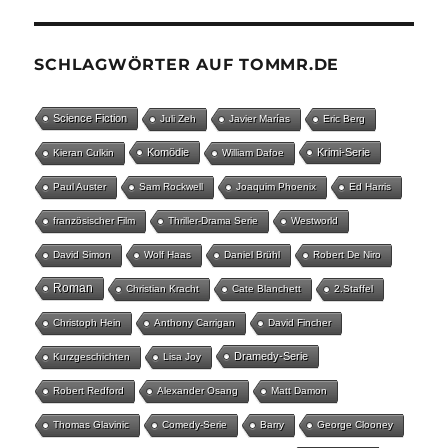
SCHLAGWÖRTER AUF TOMMR.DE
Science Fiction
Juli Zeh
Javier Marías
Eric Berg
Komödie
Krimi-Serie
Kieran Culkin
William Dafoe
Paul Auster
Sam Rockwell
Joaquim Phoenix
Ed Harris
französischer Film
Thriller-Drama Serie
Westworld
David Simon
Wolf Haas
Daniel Brühl
Robert De Niro
Roman
Christian Kracht
Cate Blanchett
2.Staffel
Christoph Hein
Anthony Carrigan
David Fincher
Dramedy-Serie
Kurzgeschichten
Lisa Joy
Robert Redford
Alexander Osang
Matt Damon
Thomas Glavinic
Comedy-Serie
Barry
George Clooney