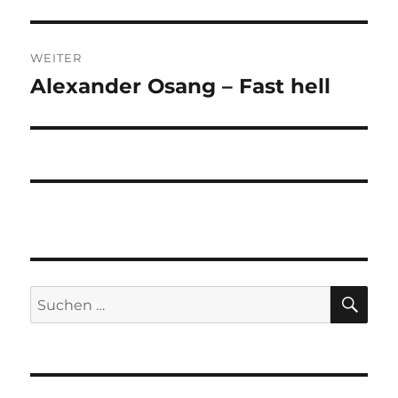
WEITER
Alexander Osang – Fast hell
Nächster
Beitrag:
SU
Suchen
nach: