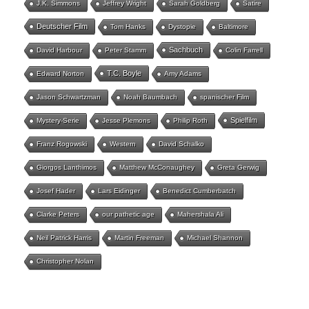
J.K. Simmons
Jeffrey Wright
Sarah Goldberg
Satire
Deutscher Film
Tom Hanks
Dystopie
Baltimore
Sachbuch
David Harbour
Peter Stamm
Colin Farrell
T.C. Boyle
Edward Norton
Amy Adams
Jason Schwartzman
Noah Baumbach
spanischer Film
Spielfilm
Mystery-Serie
Jesse Plemons
Philip Roth
Franz Rogowski
Western
David Schalko
Giorgos Lanthimos
Matthew McConaughey
Greta Gerwig
Josef Hader
Lars Eidinger
Benedict Cumberbatch
Clarke Peters
our pathetic age
Mahershala Ali
Neil Patrick Harris
Martin Freeman
Michael Shannon
Christopher Nolan