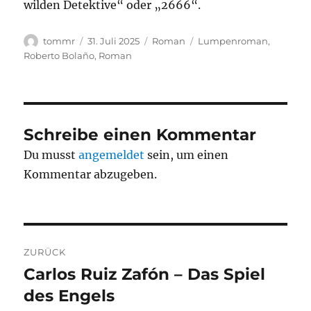
wilden Detektive“ oder „2666“.
Autor
Veröffentlicht
Kategorien
Schlagwörter
tommr
31. Juli 2025
Roman
Lumpenroman
,
am
Roberto Bolaño
,
Roman
Schreibe einen Kommentar
Du musst
angemeldet
sein, um einen
Kommentar abzugeben.
Beitragsnavigation
ZURÜCK
Carlos Ruiz Zafón – Das Spiel
Vorheriger
Beitrag:
des Engels