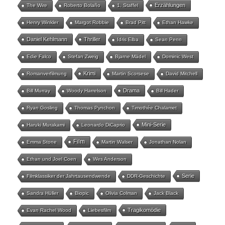
Erzählungen
The Wire
Roberto Bolaño
1. Staffel
Henry Winkler
Margot Robbie
Brad Pitt
Ethan Hawke
Daniel Kehlmann
Thriller
Idris Elba
Sean Penn
Edie Falco
Stefan Zweig
Bjarne Mädel
Dominic West
Krimi
Romanverfilmung
Martin Scorsese
David Mitchell
Drama
Bill Murray
Woody Harrelson
Bill Hader
Ryan Gosling
Thomas Pynchon
Timothée Chalamet
Mini-Serie
Haruki Murakami
Leonardo DiCaprio
Film
Emma Stone
Martin Walser
Jonathan Nolan
Ethan und Joel Coen
Wes Anderson
Serie
Filmklassiker der Jahrtausendwende
DDR-Geschichte
Sandra Hüller
Biopic
Olivia Colman
Jack Black
Tragikomödie
Evan Rachel Wood
Liebesfilm