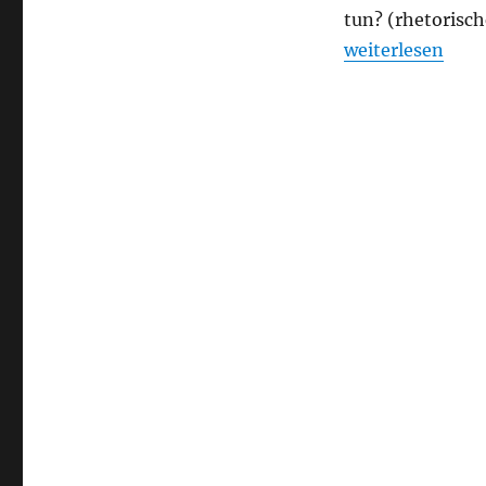
tun? (rhetorisc
„Jonathan Crary
weiterlesen