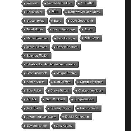
Western
französischer Film
1. Staffel
Film
Paul Auster
Matthew McConaughey
Stefan Zweig
Barry
DDR-Geschichte
Josef Hader
our pathetic age
Satire
Mini-Serie
Martin Freeman
Lars Eidinger
Jesse Plemons
Robert Redford
Science Fiction
Filmklassiker der Jahrtausendwende
Cate Blanchett
Margot Robbie
Kieran Culkin
Matt Damon
Kurzgeschichten
Edie Falco
Clarke Peters
Christopher Nolan
Thriller
Tragikomödie
Sam Rockwell
Jack Black
Christoph Hein
Dominic West
Daniel Kehlmann
Ethan und Joel Coen
Edward Norton
Amy Adams