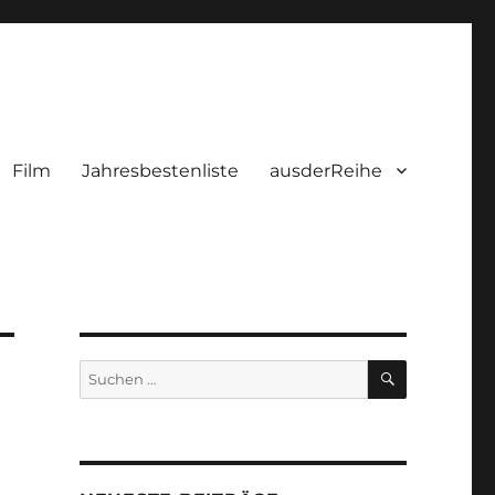
Film
Jahresbestenliste
ausderReihe
SUCHEN
Suchen
nach: