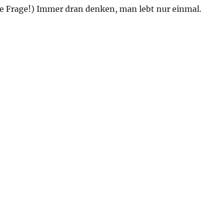
he Frage!) Immer dran denken, man lebt nur einmal.
 – 24/7“