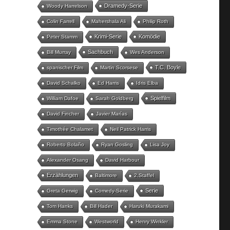
Dramedy-Serie
Woody Harrelson
Colin Farrell
Mahershala Ali
Philip Roth
Krimi-Serie
Komödie
Peter Stamm
Sachbuch
Bill Murray
Wes Anderson
T.C. Boyle
spanischer Film
Martin Scorsese
David Schalko
Ed Harris
Idris Elba
Spielfilm
William Dafoe
Sarah Goldberg
David Fincher
Javier Marías
Timothée Chalamet
Neil Patrick Harris
Roberto Bolaño
Ryan Gosling
Lisa Joy
Alexander Osang
David Harbour
Erzählungen
Baltimore
2.Staffel
Serie
Greta Gerwig
Comedy-Serie
Tom Hanks
Bill Hader
Haruki Murakami
Emma Stone
Westworld
Henry Winkler