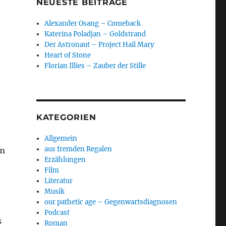
NEUESTE BEITRÄGE
Alexander Osang – Comeback
Katerina Poladjan – Goldstrand
Der Astronaut – Project Hail Mary
Heart of Stone
Florian Illies – Zauber der Stille
.
KATEGORIEN
Allgemein
aus fremden Regalen
em
Erzählungen
Film
Literatur
Musik
our pathetic age – Gegenwartsdiagnosen
Podcast
s
Roman