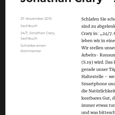
Veröffentlicht
27. November 2015
Schlafen Sie sc
am
Kategorien
Sachbuch
sind zu abgelen
Schlagwörter
24/7
,
Jonathan Crary
,
Crary in: „24/7.
Sachbuch
leben wir in ei
Schreibe einen
Wir stellen unse
zu
Kommentar
Arbeits- Konsum
Jonathan
Crary
(S.19) wird. Das
–
gerade unser Tä
24/7
Haltestelle – we
Smartphone und 
die Natürlichkei
kostbares Gut, d
immer etwas tun 
und was bittesc