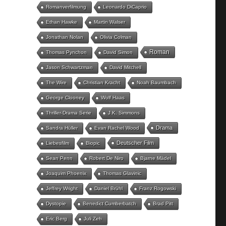
Romanverfilmung
Leonardo DiCaprio
Ethan Hawke
Martin Walser
Jonathan Nolan
Olivia Colman
Roman
Thomas Pynchon
David Simon
Jason Schwartzman
David Mitchell
The Wire
Christian Kracht
Noah Baumbach
George Clooney
Wolf Haas
Thriller-Drama Serie
J.K. Simmons
Drama
Sandra Hüller
Evan Rachel Wood
Deutscher Film
Liebesfilm
Biopic
Sean Penn
Robert De Niro
Bjarne Mädel
Joaquim Phoenix
Thomas Glavinic
Jeffrey Wright
Daniel Brühl
Franz Rogowski
Dystopie
Benedict Cumberbatch
Brad Pitt
Eric Berg
Juli Zeh