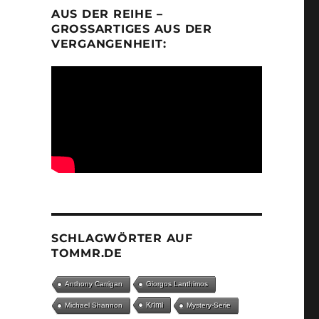
AUS DER REIHE –
GROSSARTIGES AUS DER V
ERGANGENHEIT:
SCHLAGWÖRTER AUF
TOMMR.DE
Anthony Carrigan
Giorgos Lanthimos
Krimi
Michael Shannon
Mystery-Serie