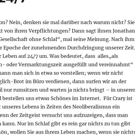
hon? Nein, denken sie mal darüber nach warum nicht? Sie
kt von ihren Verpflichtungen? Dann sagt ihnen Jonathan
 Gesellschaft ohne Schlaf“, mal seine Meinung. Nach ihm
ner Epoche der zunehmenden Durchdringung unserer Zeit
r Leben auf 24/7 um. Was bedeutet, dass alles„als
- oder Vermarktungszeit ausgefüllt und vereinnahmt“
 kann man sich in etwa so vorstellen; wenn wir nicht
glich-Brot im Büro verdienen, dann surfen wir an der
il nur rumsitzen und warten ja nichts bringt – in unser
bestellen uns etwas Schönes im Internet. Für Crary ist
t unseres Lebens in Zeiten des Neoliberalismus ein
enn der Zeitgeist versucht uns aufzuzeigen, dass man
kann. Nur im Schlaf gibt es rein gar nichts zu tun gibt
hön, wollen Sie aus ihrem Leben machen, wenn sie nicht