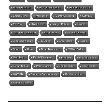
Martin Scorsese
Evan Rachel Wood
Giorgos Lanthimos
Mini-Serie
Komödie
Emma Stone
Sarah Goldberg
Krimi-Serie
Drama
Eric Berg
Margot Robbie
Jason Schwartzman
Bjarne Mädel
Thomas Glavinic
Joaquim Phoenix
1. Staffel
Amy Adams
Biopic
Serie
Krimi
Noah Baumbach
William Dafoe
Sachbuch
Daniel Kehlmann
Brad Pitt
Edward Norton
Kieran Culkin
Peter Stamm
Sandra Hüller
Josef Hader
Roman
Deutscher Film
Benedict Cumberbatch
Roberto Bolaño