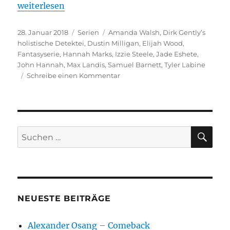
„Dirk Gently’s holitischer Detektei – 2. Staffel“
weiterlesen
Veröffentlicht
Kategorien
Schlagwörter
28. Januar 2018
Serien
Amanda Walsh
,
Dirk Gently’s
am
holistische Detektei
,
Dustin Milligan
,
Elijah Wood
,
Fantasyserie
,
Hannah Marks
,
Izzie Steele
,
Jade Eshete
,
John Hannah
,
Max Landis
,
Samuel Barnett
,
Tyler Labine
zu
Schreibe einen Kommentar
Dirk
Gently’s
holitischer
Detektei
–
SU
Suchen
2.
nach:
Staffel
NEUESTE BEITRÄGE
Alexander Osang – Comeback