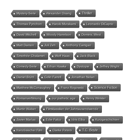
Thriller
Mystery-Serie
Alexander Osang
Thomas Pynchon
Haruki Murakami
Leonardo DiCaprio
David Mitchell
Woody Harrelson
Dominic West
Matt Damon
Juli Zeh
Anthony Carrigan
Timothée Chalamet
Wolf Haas
Jack Black
Comedy-Serie
Ethan Hawke
Dystopie
Jeffrey Wright
Daniel Brühl
Colin Farrell
Jonathan Nolan
Science Fiction
Matthew McConaughey
Franz Rogowski
Romanverfilmung
our pathetic age
Henry Winkler
Martin Walser
Filmklassiker der Jahrtausendwende
Javier Marías
Edie Falco
Idris Elba
Kurzgeschichten
T.C. Boyle
französischer Film
Clarke Peters