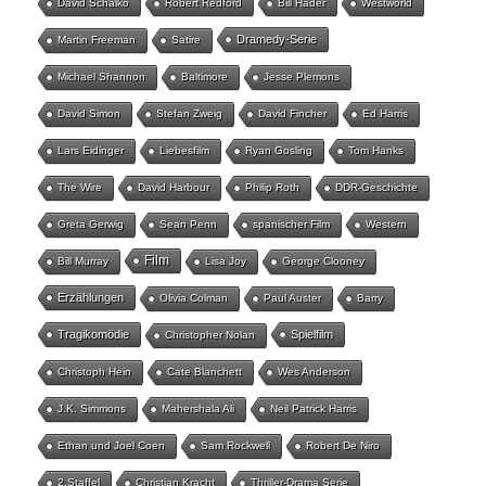
David Schalko
Robert Redford
Bill Hader
Westworld
Dramedy-Serie
Martin Freeman
Satire
Michael Shannon
Baltimore
Jesse Plemons
David Simon
Stefan Zweig
David Fincher
Ed Harris
Lars Eidinger
Liebesfilm
Ryan Gosling
Tom Hanks
The Wire
David Harbour
Philip Roth
DDR-Geschichte
Greta Gerwig
Sean Penn
spanischer Film
Western
Film
Bill Murray
Lisa Joy
George Clooney
Erzählungen
Olivia Colman
Paul Auster
Barry
Tragikomödie
Spielfilm
Christopher Nolan
Christoph Hein
Cate Blanchett
Wes Anderson
J.K. Simmons
Mahershala Ali
Neil Patrick Harris
Ethan und Joel Coen
Sam Rockwell
Robert De Niro
2.Staffel
Christian Kracht
Thriller-Drama Serie