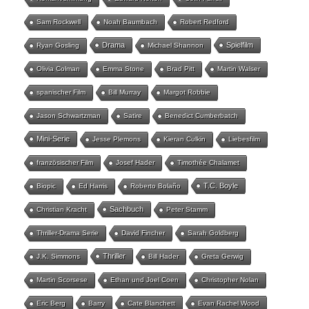
Sam Rockwell
Noah Baumbach
Robert Redford
Drama
Spielfilm
Ryan Gosling
Michael Shannon
Olivia Colman
Emma Stone
Brad Pitt
Martin Walser
spanischer Film
Bill Murray
Margot Robbie
Jason Schwartzman
Satire
Benedict Cumberbatch
Mini-Serie
Jesse Plemons
Kieran Culkin
Liebesfilm
französischer Film
Josef Hader
Timothée Chalamet
T.C. Boyle
Biopic
Ed Harris
Roberto Bolaño
Sachbuch
Christian Kracht
Peter Stamm
Thriller-Drama Serie
David Fincher
Sarah Goldberg
Thriller
J.K. Simmons
Bill Hader
Greta Gerwig
Martin Scorsese
Ethan und Joel Coen
Christopher Nolan
Eric Berg
Barry
Cate Blanchett
Evan Rachel Wood