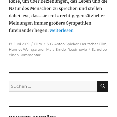
Reise, um über Beziehungen, das Leben und die
Natur des Menschen zu sprechen und stellen
dabei fest, dass sie trotz recht gegensätzlicher
Meinungen immer größere Sympathien
„303“
füreinander hegen.
weiterlesen
Veröffentlicht
Kategorien
Schlagwörter
17. Juni 2019
Film
303
,
Anton Spieker
,
Deutscher Film
,
am
Hannes Weingartner
,
Mala Emde
,
Roadmovie
Schreibe
zu
einen Kommentar
303
SU
Suchen
nach: