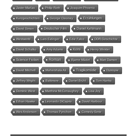
Javier Marías
Philip Roth
Joaquim Phoenix
Erzählungen
Kurzgeschichten
George Clooney
Deutscher Film
Daniel Kehlmann
David Simon
Westworld
Lars Eidinger
Edie Falco
DDR-Geschichte
Krimi
David Schalko
Amy Adams
Henry Winkler
Roman
Science Fiction
Bjarne Mädel
Matt Damon
Tragikomödie
David Mitchell
Mahershala Ali
Dystopie
Jeffrey Wright
Baltimore
Daniel Brühl
Tom Hanks
Dominic West
Matthew McConaughey
Lisa Joy
Ethan Hawke
Leonardo DiCaprio
David Harbour
Wes Anderson
Thomas Pynchon
Comedy-Serie