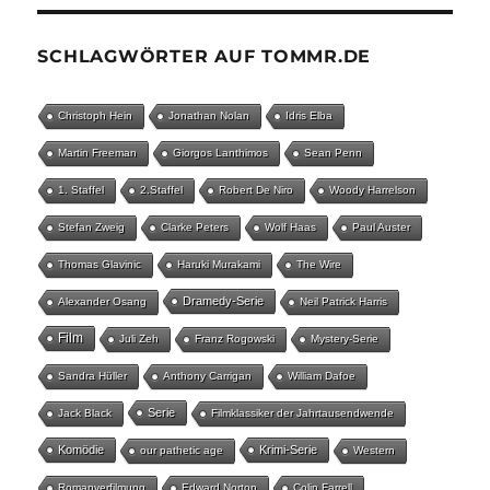
SCHLAGWÖRTER AUF TOMMR.DE
Christoph Hein
Jonathan Nolan
Idris Elba
Martin Freeman
Giorgos Lanthimos
Sean Penn
1. Staffel
2.Staffel
Robert De Niro
Woody Harrelson
Stefan Zweig
Clarke Peters
Wolf Haas
Paul Auster
Thomas Glavinic
Haruki Murakami
The Wire
Dramedy-Serie
Alexander Osang
Neil Patrick Harris
Film
Juli Zeh
Franz Rogowski
Mystery-Serie
Sandra Hüller
Anthony Carrigan
William Dafoe
Serie
Jack Black
Filmklassiker der Jahrtausendwende
Komödie
Krimi-Serie
our pathetic age
Western
Romanverfilmung
Edward Norton
Colin Farrell