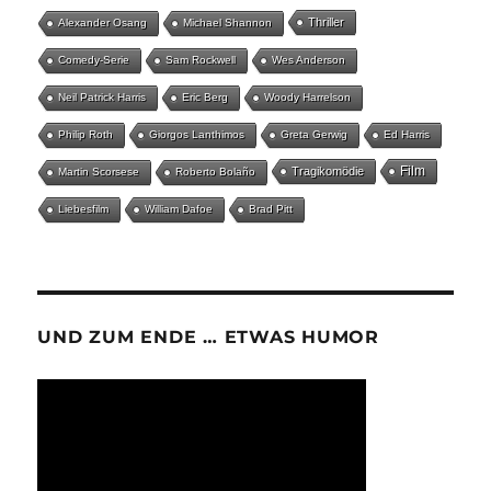
Thriller
Alexander Osang
Michael Shannon
Comedy-Serie
Sam Rockwell
Wes Anderson
Neil Patrick Harris
Eric Berg
Woody Harrelson
Philip Roth
Giorgos Lanthimos
Greta Gerwig
Ed Harris
Film
Tragikomödie
Martin Scorsese
Roberto Bolaño
Liebesfilm
William Dafoe
Brad Pitt
UND ZUM ENDE … ETWAS HUMOR