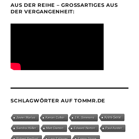
AUS DER REIHE – GROSSARTIGES AUS D
ER VERGANGENHEIT:
SCHLAGWÖRTER AUF TOMMR.DE
Krimi-Serie
Javier Marías
Kieran Culkin
J.K. Simmons
Sandra Hüller
Matt Damon
Edward Norton
Paul Auster
Robert Redford
Lars Eidinger
Emma Stone