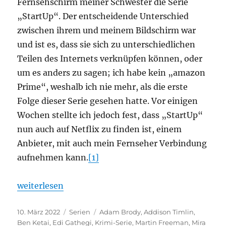
Fernsehschirm meiner Schwester die Serie
„StartUp“. Der entscheidende Unterschied
zwischen ihrem und meinem Bildschirm war
und ist es, dass sie sich zu unterschiedlichen
Teilen des Internets verknüpfen können, oder
um es anders zu sagen; ich habe kein „amazon
Prime“, weshalb ich nie mehr, als die erste
Folge dieser Serie gesehen hatte. Vor einigen
Wochen stellte ich jedoch fest, dass „StartUp“
nun auch auf Netflix zu finden ist, einem
Anbieter, mit auch mein Fernseher Verbindung
aufnehmen kann.
[1]
„StartUp“
weiterlesen
Veröffentlicht
Kategorien
Schlagwörter
10. März 2022
Serien
Adam Brody
,
Addison Timlin
,
am
Ben Ketai
,
Edi Gathegi
,
Krimi-Serie
,
Martin Freeman
,
Mira