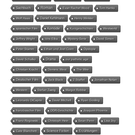
Roman
Sachbuch
Evan Rachel Wood
Tom Hanks
Daniel Kehlmann
Wolf Haas
Henry Winkler
Komödie
spanischer Film
Kurzgeschichten
Westworld
Jeffrey Wright
Idris Elba
Mystery-Serie
David Simon
Peter Stamm
Ethan und Joel Coen
Dystopie
Drama
David Schalko
our pathetic age
Christian Kracht
Dominic West
The Wire
Deutscher Film
Jack Black
2.Staffel
Jonathan Nolan
Western
Stefan Zweig
Margot Robbie
Leonardo DiCaprio
David Mitchell
Ryan Gosling
französischer Film
DDR-Geschichte
Joaquim Phoenix
Franz Rogowski
Christoph Hein
Sean Penn
Lisa Joy
Science Fiction
Erzählungen
Cate Blanchett