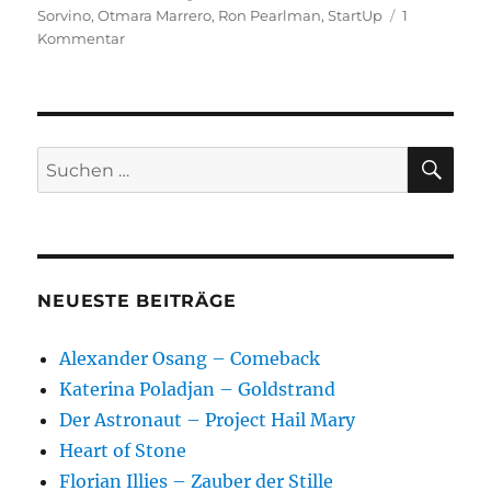
Sorvino
,
Otmara Marrero
,
Ron Pearlman
,
StartUp
1
zu
Kommentar
StartUp
SU
Suchen
nach:
NEUESTE BEITRÄGE
Alexander Osang – Comeback
Katerina Poladjan – Goldstrand
Der Astronaut – Project Hail Mary
Heart of Stone
Florian Illies – Zauber der Stille