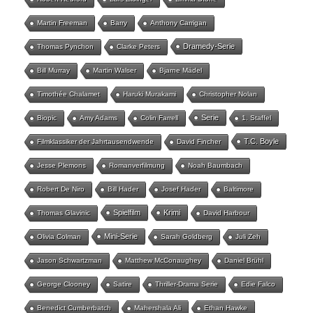
Martin Freeman
Barry
Anthony Carrigan
Dramedy-Serie
Thomas Pynchon
Clarke Peters
Bill Murray
Martin Walser
Bjarne Mädel
Timothée Chalamet
Haruki Murakami
Christopher Nolan
Serie
Biopic
Amy Adams
Colin Farrell
1. Staffel
T.C. Boyle
Filmklassiker der Jahrtausendwende
David Fincher
Jesse Plemons
Romanverfilmung
Noah Baumbach
Robert De Niro
Bill Hader
Josef Hader
Baltimore
Spielfilm
Krimi
Thomas Glavinic
David Harbour
Mini-Serie
Olivia Colman
Sarah Goldberg
Juli Zeh
Jason Schwartzman
Matthew McConaughey
Daniel Brühl
George Clooney
Satire
Thriller-Drama Serie
Edie Falco
Benedict Cumberbatch
Mahershala Ali
Ethan Hawke