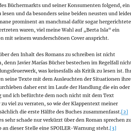
des Büchermarkts und seiner Konsumenten folgend, ein
 lesen und da besonders seine beiden neusten und leide
mane prominent an manchmal dafür sogar hergerichtet
rtreten waren, viel meine Wahl auf „Berta Isla“ ein
n mit seinem wunderschönen Cover anspricht.
 über den Inhalt des Romans zu schreiben ist nicht
, denn Javier Marías Bücher bestechen im Regelfall nich
ngsfeuerwerk, was keinesfalls als Kritik zu lesen ist. Ih
en seine Texte mit dem Ausleuchten der Situationen ihre
urchleben daher erst im Laufe der Handlung die ein oder
und ich befürchte dem noch nicht mit dem Text
 zu viel zu verraten, so wie der Klappentext meiner
sächlich die erste Hälfte des Buches zusammenfasst.
[2]
 es sehr schade nur verkürzt über den Roman sprechen z
 an dieser Stelle eine SPOILER-Warnung steht.
[3]