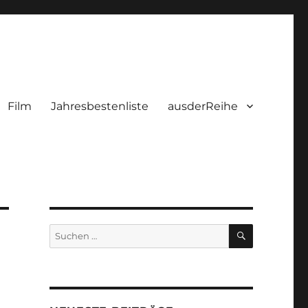
Film
Jahresbestenliste
ausderReihe
SUCHEN
Suchen
nach: