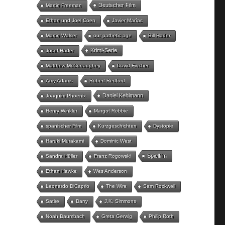
Deutscher Film
Martin Freeman
Ethan und Joel Coen
Javier Marías
Martin Walser
our pathetic age
Bill Hader
Krimi-Serie
Josef Hader
Matthew McConaughey
David Fincher
Amy Adams
Robert Redford
Daniel Kehlmann
Joaquim Phoenix
Henry Winkler
Margot Robbie
spanischer Film
Kurzgeschichten
Dystopie
Haruki Murakami
Dominic West
Spielfilm
Sandra Hüller
Franz Rogowski
Ethan Hawke
Wes Anderson
Leonardo DiCaprio
The Wire
Sam Rockwell
Satire
Barry
J.K. Simmons
Noah Baumbach
Greta Gerwig
Philip Roth