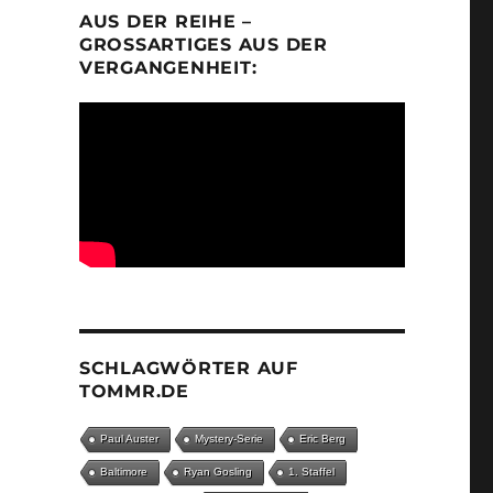
AUS DER REIHE –
GROSSARTIGES AUS DER V
ERGANGENHEIT:
SCHLAGWÖRTER AUF
TOMMR.DE
Paul Auster
Mystery-Serie
Eric Berg
Baltimore
Ryan Gosling
1. Staffel