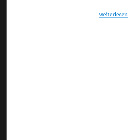
„Javier Marías –
weiterlesen