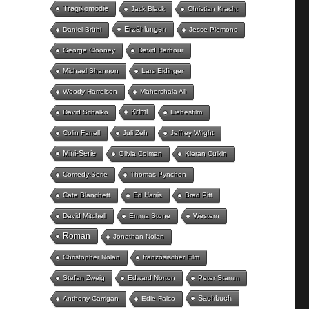
Tragikomödie
Jack Black
Christian Kracht
Erzählungen
Daniel Brühl
Jesse Plemons
George Clooney
David Harbour
Michael Shannon
Lars Eidinger
Woody Harrelson
Mahershala Ali
Krimi
David Schalko
Liebesfilm
Colin Farrell
Juli Zeh
Jeffrey Wright
Mini-Serie
Olivia Colman
Kieran Culkin
Comedy-Serie
Thomas Pynchon
Cate Blanchett
Ed Harris
Brad Pitt
David Mitchell
Emma Stone
Western
Roman
Jonathan Nolan
Christopher Nolan
französischer Film
Stefan Zweig
Edward Norton
Peter Stamm
Sachbuch
Anthony Carrigan
Edie Falco