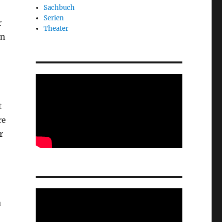
Sachbuch
Serien
r
Theater
en
t
re
r
u