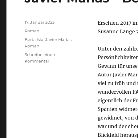
Veröffentlicht
17. Januar 2023
Erschien 2017 i
am
Kategorien
Roman
Susanne Lange 2
Schlagwörter
Berta Isla
,
Javier Marías
,
Roman
Unter den zahlr
Schreibe einen
Persönlichkeite
zu
Kommentar
Gewinn für unser
Javier
Marías
Autor Javier Mar
–
viel zu früh und
Berta
wundervollen F
Isla
eigentlich der 
Spanien widmet
gewidmet, von d
war und der ehe
Blickfeld heraus