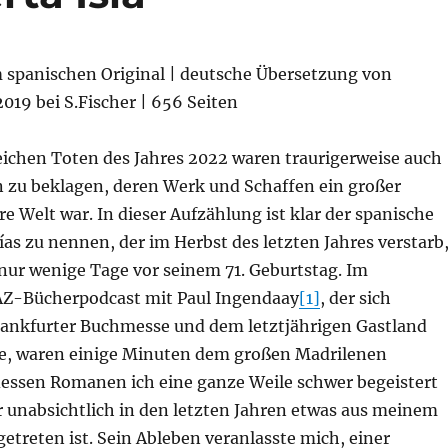
m spanischen Original | deutsche Übersetzung von
019 bei S.Fischer | 656 Seiten
eichen Toten des Jahres 2022 waren traurigerweise auch
n zu beklagen, deren Werk und Schaffen ein großer
e Welt war. In dieser Aufzählung ist klar der spanische
ías zu nennen, der im Herbst des letzten Jahres verstarb
 nur wenige Tage vor seinem 71. Geburtstag. Im
AZ-Bücherpodcast mit Paul Ingendaay
[1]
, der sich
Frankfurter Buchmesse und dem letztjährigen Gastland
e, waren einige Minuten dem großen Madrilenen
essen Romanen ich eine ganze Weile schwer begeistert
r unabsichtlich in den letzten Jahren etwas aus meinem
getreten ist. Sein Ableben veranlasste mich, einer