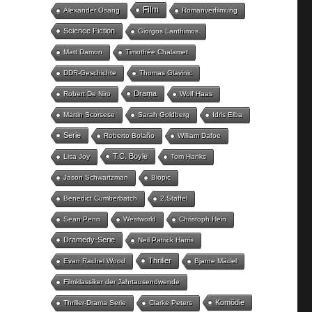
Film
Alexander Osang
Romanverfilmung
Science Fiction
Giorgos Lanthimos
Matt Damon
Timothée Chalamet
DDR-Geschichte
Thomas Glavinic
Drama
Robert De Niro
Wolf Haas
Martin Scorsese
Sarah Goldberg
Idris Elba
Serie
Roberto Bolaño
William Dafoe
T.C. Boyle
Lisa Joy
Tom Hanks
Jason Schwartzman
Biopic
Benedict Cumberbatch
2.Staffel
Sean Penn
Westworld
Christoph Hein
Dramedy-Serie
Neil Patrick Harris
Thriller
Evan Rachel Wood
Bjarne Mädel
Filmklassiker der Jahrtausendwende
Komödie
Thriller-Drama Serie
Clarke Peters