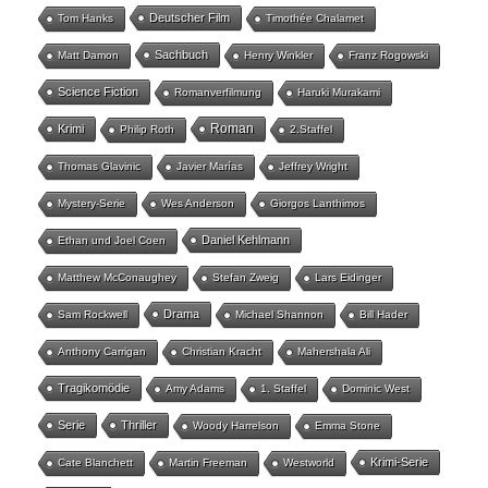
Deutscher Film
Tom Hanks
Timothée Chalamet
Sachbuch
Matt Damon
Henry Winkler
Franz Rogowski
Science Fiction
Romanverfilmung
Haruki Murakami
Roman
Krimi
Philip Roth
2.Staffel
Thomas Glavinic
Javier Marías
Jeffrey Wright
Mystery-Serie
Wes Anderson
Giorgos Lanthimos
Daniel Kehlmann
Ethan und Joel Coen
Matthew McConaughey
Stefan Zweig
Lars Eidinger
Drama
Sam Rockwell
Michael Shannon
Bill Hader
Anthony Carrigan
Christian Kracht
Mahershala Ali
Tragikomödie
Amy Adams
1. Staffel
Dominic West
Serie
Thriller
Woody Harrelson
Emma Stone
Krimi-Serie
Cate Blanchett
Martin Freeman
Westworld