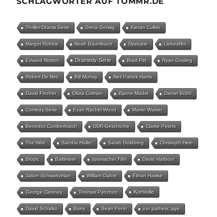
SCHLAGWÖRTER AUF TOMMR.DE
Thriller-Drama Serie
Greta Gerwig
Kieran Culkin
Margot Robbie
Noah Baumbach
Dystopie
Liebesfilm
Dramedy-Serie
Edward Norton
Brad Pitt
Ryan Gosling
Robert De Niro
Bill Murray
Neil Patrick Harris
David Fincher
Olivia Colman
Bjarne Mädel
Daniel Brühl
Comedy-Serie
Evan Rachel Wood
Martin Walser
Benedict Cumberbatch
DDR-Geschichte
Clarke Peters
The Wire
Sandra Hüller
Sarah Goldberg
Christoph Hein
Biopic
Baltimore
spanischer Film
David Harbour
Jason Schwartzman
William Dafoe
Ethan Hawke
Komödie
George Clooney
Thomas Pynchon
David Schalko
Barry
Sean Penn
our pathetic age