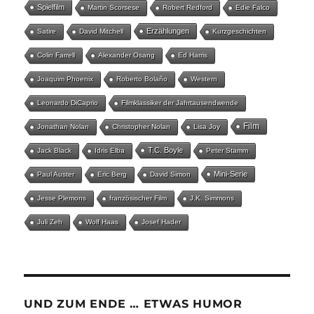
Spielfilm
Martin Scorsese
Robert Redford
Edie Falco
Erzählungen
Satire
David Mitchell
Kurzgeschichten
Colin Farrell
Alexander Osang
Ed Harris
Joaquim Phoenix
Roberto Bolaño
Western
Leonardo DiCaprio
Filmklassiker der Jahrtausendwende
Film
Jonathan Nolan
Christopher Nolan
Lisa Joy
T.C. Boyle
Jack Black
Idris Elba
Peter Stamm
Mini-Serie
Paul Auster
Eric Berg
David Simon
Jesse Plemons
französischer Film
J.K. Simmons
Juli Zeh
Wolf Haas
Josef Hader
UND ZUM ENDE … ETWAS HUMOR