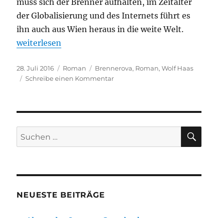
muss sich der Brenner aufhalten, im Zeitalter
der Globalisierung und des Internets führt es
ihn auch aus Wien heraus in die weite Welt.
„Wolf Haas – Brennerova“
weiterlesen
Veröffentlicht
Kategorien
Schlagwörter
28. Juli 2016
Roman
Brennerova
,
Roman
,
Wolf Haas
am
zu
Schreibe einen Kommentar
Wolf
Haas
–
Brennerova
SU
Suchen
nach:
NEUESTE BEITRÄGE