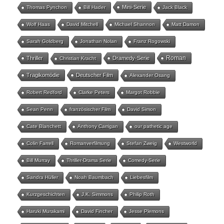
Mini-Serie
Thomas Pynchon
Bill Hader
Jack Black
Wolf Haas
David Mitchell
Michael Shannon
Matt Damon
Sarah Goldberg
Jonathan Nolan
Franz Rogowski
Roman
Thriller
Dramedy-Serie
Christian Kracht
Tragikomödie
Deutscher Film
Alexander Osang
Robert Redford
Clarke Peters
Margot Robbie
Sean Penn
französischer Film
David Simon
Cate Blanchett
Anthony Carrigan
our pathetic age
Colin Farrell
Romanverfilmung
Stefan Zweig
Westworld
Bill Murray
Thriller-Drama Serie
Comedy-Serie
Sandra Hüller
Noah Baumbach
Liebesfilm
Kurzgeschichten
J.K. Simmons
Philip Roth
Haruki Murakami
David Fincher
Jesse Plemons