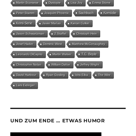
Martin Scorsese
Dystopie
Lisa Joy
Emma Stone
Sachbuch
Komödie
Peter Stamm
Joaquim Phoenix
Krimi-Serie
Javier Marías
Kieran Culkin
Jason Schwartzman
2.Staffel
Christoph Hein
Josef Hader
Dominic West
Matthew McConaughey
T.C. Boyle
Leonardo DiCaprio
Martin Walser
Christopher Nolan
William Dafoe
Jeffrey Wright
David Harbour
Ryan Gosling
Idris Elba
The Wire
Lars Eidinger
UND ZUM ENDE … ETWAS HUMOR