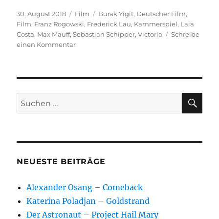
Veröffentlicht
Kategorien
Schlagwörter
30. August 2018
Film
Burak Yigit
,
Deutscher Film
,
am
Film
,
Franz Rogowski
,
Frederick Lau
,
Kammerspiel
,
Laia
Costa
,
Max Mauff
,
Sebastian Schipper
,
Victoria
Schreibe
zu
einen Kommentar
Victoria
SU
Suchen
nach:
NEUESTE BEITRÄGE
Alexander Osang – Comeback
Katerina Poladjan – Goldstrand
Der Astronaut – Project Hail Mary