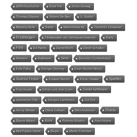
DDR-Geschichte
Brad Pitt
Greta Gerwig
Thomas Glavinic
Robert De Niro
1. Staffel
Mystery-Serie
Satire
Mahershala Ali
Timothée Chalamet
Erzählungen
Filmklassiker der Jahrtausendwende
Barry
Film
Ed Harris
Daniel Brühl
David Schalko
Serie
Western
Baltimore
Benedict Cumberbatch
Edie Falco
George Clooney
Evan Rachel Wood
Science Fiction
Spielfilm
Edward Norton
Ethan Hawke
Daniel Kehlmann
Paul Auster
Ethan und Joel Coen
spanischer Film
Giorgos Lanthimos
Juli Zeh
Drama
Henry Winkler
Olivia Colman
Wes Anderson
Krimi
Bjarne Mädel
Roberto Bolaño
Amy Adams
Neil Patrick Harris
Biopic
Martin Freeman