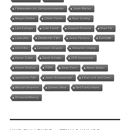
Filmklassiker der Jahrtausendwende
Javier Marías
Margot Robbie
Clarke Peters
Ryan Gosling
Lars Eidinger
Colin Farrell
Joaquim Phoenix
Brad Pitt
Deutscher Film
Komödie
Liebesfilm
Jesse Plemons
Idris Elba
Leonardo DiCaprio
Alexander Osang
Kieran Culkin
David Schalko
DDR-Geschichte
Film
Robert Redford
Sean Penn
Martin Walser
spanischer Film
Jason Schwartzman
Ethan und Joel Coen
Michael Shannon
Dominic West
Neil Patrick Harris
Romanverfilmung