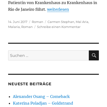
Patientin von Krankenhaus zu Krankenhaus in
„Carmen Stephan – Mal Aria“
Rio de Janeiro führt.
weiterlesen
Veröffentlicht
Kategorien
Schlagwörter
14. Juni 2017
Roman
Carmen Stephan
,
Mal Aria
,
am
zu
Malaria
,
Roman
Schreibe einen Kommentar
Carmen
Stephan
–
Mal
Aria
SU
Suchen
nach:
NEUESTE BEITRÄGE
Alexander Osang – Comeback
Katerina Poladjan – Goldstrand