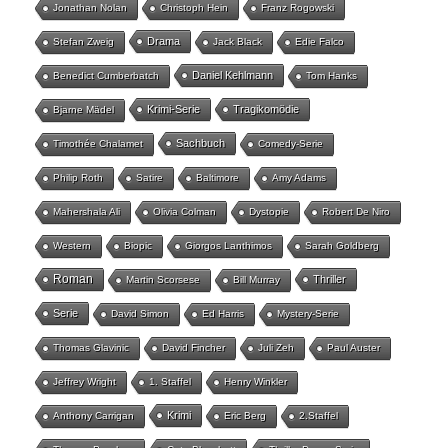
Jonathan Nolan
Christoph Hein
Franz Rogowski
Drama
Stefan Zweig
Jack Black
Edie Falco
Daniel Kehlmann
Benedict Cumberbatch
Tom Hanks
Krimi-Serie
Tragikomödie
Bjarne Mädel
Sachbuch
Timothée Chalamet
Comedy-Serie
Philip Roth
Satire
Baltimore
Amy Adams
Mahershala Ali
Olivia Colman
Dystopie
Robert De Niro
Western
Biopic
Giorgos Lanthimos
Sarah Goldberg
Roman
Thriller
Martin Scorsese
Bill Murray
Serie
David Simon
Ed Harris
Mystery-Serie
Thomas Glavinic
David Fincher
Juli Zeh
Paul Auster
Jeffrey Wright
1. Staffel
Henry Winkler
Krimi
Anthony Carrigan
Eric Berg
2.Staffel