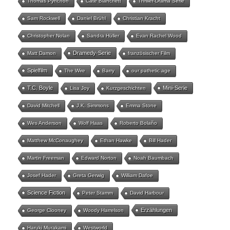
Thomas Pynchon
Cate Blanchett
Thriller-Drama Serie
Sam Rockwell
Daniel Brühl
Christian Kracht
Christopher Nolan
Sandra Hüller
Evan Rachel Wood
Dramedy-Serie
Matt Damon
französischer Film
Spielfilm
The Wire
Barry
our pathetic age
T.C. Boyle
Mini-Serie
Lisa Joy
Kurzgeschichten
David Mitchell
J.K. Simmons
Emma Stone
Wes Anderson
Wolf Haas
Roberto Bolaño
Matthew McConaughey
Ethan Hawke
Bill Hader
Martin Freeman
Edward Norton
Noah Baumbach
Josef Hader
Greta Gerwig
William Dafoe
Science Fiction
Peter Stamm
David Harbour
Erzählungen
George Clooney
Woody Harrelson
Haruki Murakami
Westworld