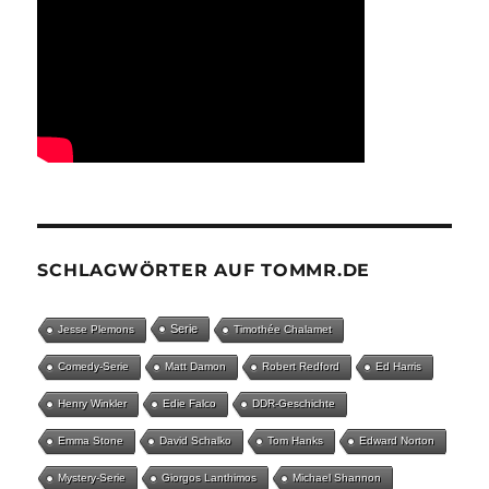
SCHLAGWÖRTER AUF TOMMR.DE
Serie
Jesse Plemons
Timothée Chalamet
Comedy-Serie
Matt Damon
Robert Redford
Ed Harris
Henry Winkler
Edie Falco
DDR-Geschichte
Emma Stone
David Schalko
Tom Hanks
Edward Norton
Mystery-Serie
Giorgos Lanthimos
Michael Shannon