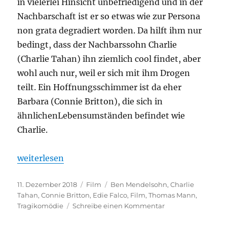
in vielerlei Hinsicht unbefriedigend und in der
Nachbarschaft ist er so etwas wie zur Persona
non grata degradiert worden. Da hilft ihm nur
bedingt, dass der Nachbarssohn Charlie
(Charlie Tahan) ihn ziemlich cool findet, aber
wohl auch nur, weil er sich mit ihm Drogen
teilt. Ein Hoffnungsschimmer ist da eher
Barbara (Connie Britton), die sich in
ähnlichenLebensumständen befindet wie
Charlie.
„Land der Gewohnheit“
weiterlesen
Veröffentlicht
Kategorien
Schlagwörter
11. Dezember 2018
Film
Ben Mendelsohn
,
Charlie
am
Tahan
,
Connie Britton
,
Edie Falco
,
Film
,
Thomas Mann
,
zu
Tragikomödie
Schreibe einen Kommentar
Land
der