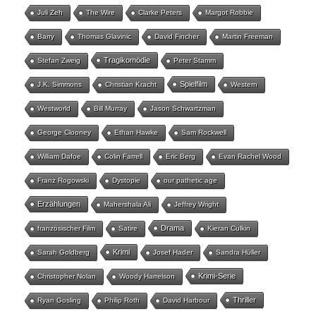
Juli Zeh
The Wire
Clarke Peters
Margot Robbie
Barry
Thomas Glavinic
David Fincher
Martin Freeman
Tragikomödie
Stefan Zweig
Peter Stamm
Spielfilm
J.K. Simmons
Christian Kracht
Western
Westworld
Bill Murray
Jason Schwartzman
George Clooney
Ethan Hawke
Sam Rockwell
William Dafoe
Colin Farrell
Eric Berg
Evan Rachel Wood
Franz Rogowski
Dystopie
our pathetic age
Erzählungen
Mahershala Ali
Jeffrey Wright
Drama
französischer Film
Satire
Kieran Culkin
Krimi
Sarah Goldberg
Josef Hader
Sandra Hüller
Krimi-Serie
Christopher Nolan
Woody Harrelson
Thriller
Ryan Gosling
Philip Roth
David Harbour