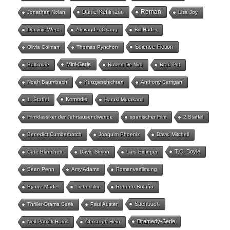
Roman
Daniel Kehlmann
Jonathan Nolan
Lisa Joy
Dominic West
Alexander Osang
Bill Hader
Science Fiction
Olivia Colman
Thomas Pynchon
Mini-Serie
Baltimore
Robert De Niro
Brad Pitt
Noah Baumbach
Kurzgeschichten
Anthony Carrigan
Komödie
1. Staffel
Haruki Murakami
Filmklassiker der Jahrtausendwende
spanischer Film
2.Staffel
Benedict Cumberbatch
Joaquim Phoenix
David Mitchell
T.C. Boyle
Cate Blanchett
David Simon
Lars Eidinger
Sean Penn
Amy Adams
Romanverfilmung
Bjarne Mädel
Liebesfilm
Roberto Bolaño
Sachbuch
Thriller-Drama Serie
Paul Auster
Dramedy-Serie
Neil Patrick Harris
Christoph Hein