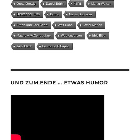
Film
Greta Gerwig
Daniel Brühl
Martin Walser
Deutscher Film
Biopic
Martin Scorsese
Ethan und Joel Coen
Wolf Haas
Javier Marías
Matthew McConaughey
Wes Anderson
Idris Elba
Jack Black
Leonardo DiCaprio
UND ZUM ENDE … ETWAS HUMOR