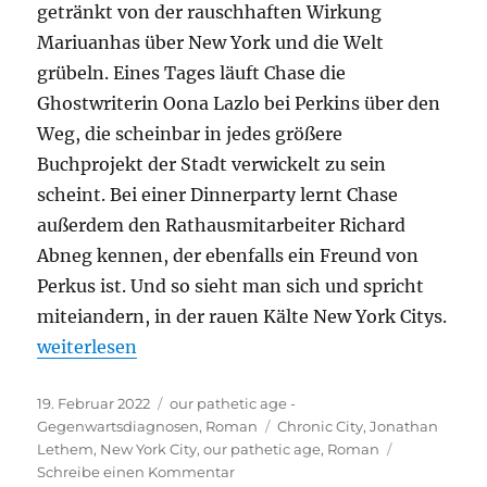
getränkt von der rauschhaften Wirkung
Mariuanhas über New York und die Welt
grübeln. Eines Tages läuft Chase die
Ghostwriterin Oona Lazlo bei Perkins über den
Weg, die scheinbar in jedes größere
Buchprojekt der Stadt verwickelt zu sein
scheint. Bei einer Dinnerparty lernt Chase
außerdem den Rathausmitarbeiter Richard
Abneg kennen, der ebenfalls ein Freund von
Perkus ist. Und so sieht man sich und spricht
miteiandern, in der rauen Kälte New York Citys.
„Jonathan Lethem – Chronic City“
weiterlesen
Veröffentlicht
Kategorien
19. Februar 2022
our pathetic age -
am
Schlagwörter
Gegenwartsdiagnosen
,
Roman
Chronic City
,
Jonathan
Lethem
,
New York City
,
our pathetic age
,
Roman
zu
Schreibe einen Kommentar