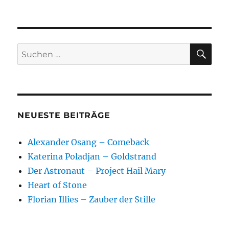
Jonathan
Lethem
–
Chronic
City
SU
Suchen
nach:
NEUESTE BEITRÄGE
Alexander Osang – Comeback
Katerina Poladjan – Goldstrand
Der Astronaut – Project Hail Mary
Heart of Stone
Florian Illies – Zauber der Stille