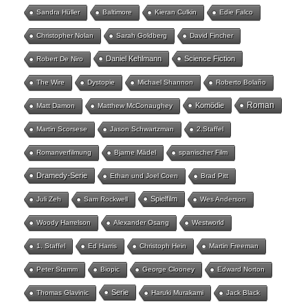
Sandra Hüller
Baltimore
Kieran Culkin
Edie Falco
Christopher Nolan
Sarah Goldberg
David Fincher
Daniel Kehlmann
Science Fiction
Robert De Niro
The Wire
Dystopie
Michael Shannon
Roberto Bolaño
Roman
Komödie
Matt Damon
Matthew McConaughey
Martin Scorsese
Jason Schwartzman
2.Staffel
Romanverfilmung
Bjarne Mädel
spanischer Film
Dramedy-Serie
Ethan und Joel Coen
Brad Pitt
Spielfilm
Juli Zeh
Sam Rockwell
Wes Anderson
Woody Harrelson
Alexander Osang
Westworld
1. Staffel
Ed Harris
Christoph Hein
Martin Freeman
Peter Stamm
Biopic
George Clooney
Edward Norton
Serie
Thomas Glavinic
Haruki Murakami
Jack Black