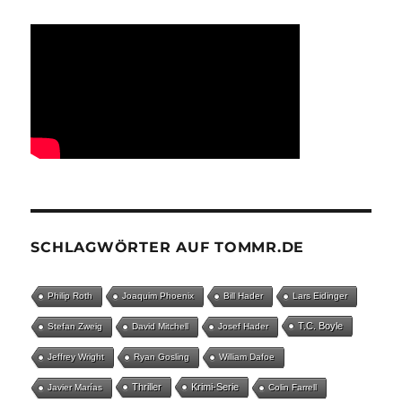
SCHLAGWÖRTER AUF TOMMR.DE
Philip Roth
Joaquim Phoenix
Bill Hader
Lars Eidinger
T.C. Boyle
Stefan Zweig
David Mitchell
Josef Hader
Jeffrey Wright
Ryan Gosling
William Dafoe
Thriller
Krimi-Serie
Javier Marías
Colin Farrell