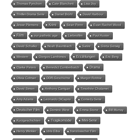
Thomas Pynchon
Cate Blanchett
Lisa Joy
Thriller-Drama Serie
Daniel Brühl
David Harbour
Krimi
Jesse Plemons
Sean Penn
Evan Rachel Wood
Film
our pathetic age
Liebesfilm
Paul Auster
David Schalko
Noah Baumbach
Satire
Greta Gerwig
Erzählungen
Western
Giorgos Lanthimos
Eric Berg
Drama
Clarke Peters
Benedict Cumberbatch
Olivia Colman
DDR-Geschichte
Margot Robbie
David Simon
Anthony Carrigan
Timothée Chalamet
Amy Adams
Leonardo DiCaprio
Comedy-Serie
Deutscher Film
Dominic West
Emma Stone
Bill Murray
Tragikomödie
Mini-Serie
Kurzgeschichten
Henry Winkler
Idris Elba
französischer Film