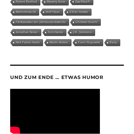
Sachbuch
Robert Redford
Mystery-Serie
Mahershala Ali
Wolf Haas
Ethan Hawke
Filmklassiker der Jahrtausendwende
Christian Kracht
Jonathan Nolan
Tom Hanks
J.K. Simmons
Neil Patrick Harris
Martin Walser
Franz Rogowski
Barry
UND ZUM ENDE … ETWAS HUMOR