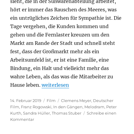
sieht, die in der Süßwarenabteilung arbeitet,
hört er immer das Rauschen des Meeres, was
ein untrügliches Zeichen für Sympathie ist. Die
Tage vergehen, die Kunden kommen und
gehen und die Fernlaster kreuzen um den
Markt am Rande der Stadt und schnell steht
fest, dass der Großmarkt mehr als ein
Arbeitsumfeld ist, er ist eine Familie, eine
Bindung, ein Halt und vielleicht mehr das
wahre Leben, als das was die Mitarbeiter zu
„In den Gängen“
Hause leben.
weiterlesen
Veröffentlicht
Kategorien
Schlagwörter
14. Februar 2019
Film
Clemens Meyer
,
Deutscher
am
Film
,
Franz Rogowski
,
In den Gängen
,
Melodram
,
Peter
Kurth
,
Sandra Hüller
,
Thomas Stuber
Schreibe einen
zu
Kommentar
In
den