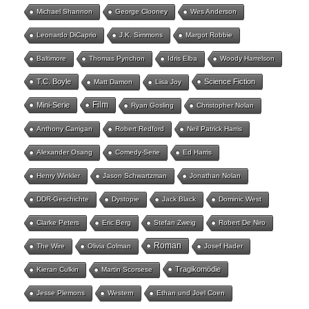
Michael Shannon
George Clooney
Wes Anderson
Leonardo DiCaprio
J.K. Simmons
Margot Robbie
Baltimore
Thomas Pynchon
Idris Elba
Woody Harrelson
T.C. Boyle
Science Fiction
Matt Damon
Lisa Joy
Film
Mini-Serie
Ryan Gosling
Christopher Nolan
Anthony Carrigan
Robert Redford
Neil Patrick Harris
Alexander Osang
Comedy-Serie
Ed Harris
Henry Winkler
Jason Schwartzman
Jonathan Nolan
DDR-Geschichte
Dystopie
Jack Black
Dominic West
Clarke Peters
Eric Berg
Stefan Zweig
Robert De Niro
Roman
The Wire
Olivia Colman
Josef Hader
Tragikomödie
Kieran Culkin
Martin Scorsese
Jesse Plemons
Western
Ethan und Joel Coen