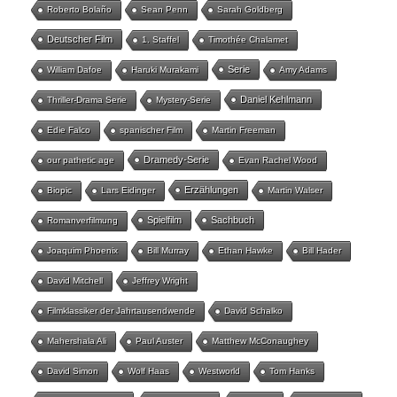
Roberto Bolaño
Sean Penn
Sarah Goldberg
Deutscher Film
1. Staffel
Timothée Chalamet
Serie
William Dafoe
Haruki Murakami
Amy Adams
Daniel Kehlmann
Thriller-Drama Serie
Mystery-Serie
Edie Falco
spanischer Film
Martin Freeman
Dramedy-Serie
our pathetic age
Evan Rachel Wood
Erzählungen
Biopic
Lars Eidinger
Martin Walser
Spielfilm
Sachbuch
Romanverfilmung
Joaquim Phoenix
Bill Murray
Ethan Hawke
Bill Hader
David Mitchell
Jeffrey Wright
Filmklassiker der Jahrtausendwende
David Schalko
Mahershala Ali
Paul Auster
Matthew McConaughey
David Simon
Wolf Haas
Westworld
Tom Hanks