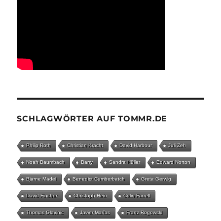
SCHLAGWÖRTER AUF TOMMR.DE
Philip Roth
Christian Kracht
David Harbour
Juli Zeh
Noah Baumbach
Barry
Sandra Hüller
Edward Norton
Bjarne Mädel
Benedict Cumberbatch
Greta Gerwig
David Fincher
Christoph Hein
Colin Farrell
Thomas Glavinic
Javier Marías
Franz Rogowski