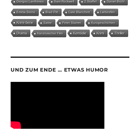
Giorgos Lanthimos
Sam Rockwell
2.Staffel
Daniel Brühl
Emma Stone
Brad Pitt
Cate Blanchett
Liebesfilm
Krimi-Serie
Satire
Peter Stamm
Kurzgeschichten
Drama
Komödie
Krimi
Thriller
französischer Film
UND ZUM ENDE … ETWAS HUMOR