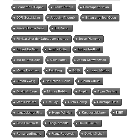
Leonardo DiCaprio
Clarke Peters
Christopher Nolan
DDR-Geschichte
Joaquim Phoenix
Ethan und Joel Coen
Thriller-Drama Serie
Bill Murray
Filmklassiker der Jahrtausendwende
Jesse Plemons
Robert De Niro
Sandra Hüller
Robert Redford
our pathetic age
Colin Farrell
Jason Schwartzman
Krimi
Martin Freeman
Eric Berg
Javier Marías
Stefan Zweig
Neil Patrick Harris
Kieran Culkin
David Harbour
Margot Robbie
Biopic
Ryan Gosling
Martin Walser
Lisa Joy
Greta Gerwig
Christoph Hein
Film
französischer Film
Henry Winkler
Kurzgeschichten
Tragikomödie
Cate Blanchett
David Fincher
Romanverfilmung
Franz Rogowski
David Mitchell