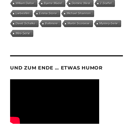
William Dafoe
Bjarne Mädel
Dominic West
2.Staffel
Liebesfilm
Emma Stone
Michael Shannon
David Schalko
Baltimore
Martin Scorsese
Mystery-Serie
Mini-Serie
UND ZUM ENDE … ETWAS HUMOR