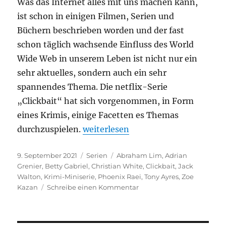
Was das Internet alles mit uns machen kann,
ist schon in einigen Filmen, Serien und
Büchern beschrieben worden und der fast
schon täglich wachsende Einfluss des World
Wide Web in unserem Leben ist nicht nur ein
sehr aktuelles, sondern auch ein sehr
spannendes Thema. Die netflix-Serie
„Clickbait“ hat sich vorgenommen, in Form
eines Krimis, einige Facetten es Themas
„Clickbait“
durchzuspielen.
weiterlesen
Veröffentlicht
Kategorien
Schlagwörter
9. September 2021
Serien
Abraham Lim
,
Adrian
am
Grenier
,
Betty Gabriel
,
Christian White
,
Clickbait
,
Jack
Walton
,
Krimi-Miniserie
,
Phoenix Raei
,
Tony Ayres
,
Zoe
zu
Kazan
Schreibe einen Kommentar
Clickbait