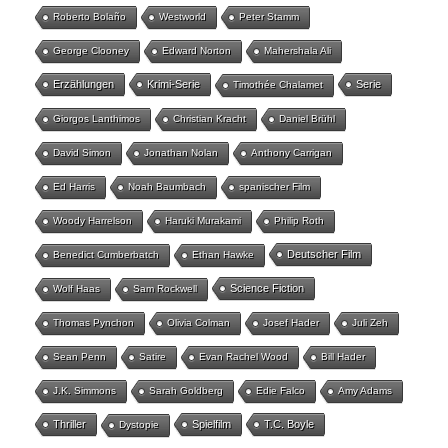
Roberto Bolaño
Westworld
Peter Stamm
George Clooney
Edward Norton
Mahershala Ali
Erzählungen
Krimi-Serie
Serie
Timothée Chalamet
Giorgos Lanthimos
Christian Kracht
Daniel Brühl
David Simon
Jonathan Nolan
Anthony Carrigan
Ed Harris
Noah Baumbach
spanischer Film
Woody Harrelson
Haruki Murakami
Philip Roth
Deutscher Film
Benedict Cumberbatch
Ethan Hawke
Science Fiction
Wolf Haas
Sam Rockwell
Thomas Pynchon
Olivia Colman
Josef Hader
Juli Zeh
Sean Penn
Satire
Evan Rachel Wood
Bill Hader
J.K. Simmons
Sarah Goldberg
Edie Falco
Amy Adams
Thriller
Spielfilm
T.C. Boyle
Dystopie