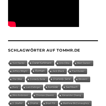
SCHLAGWÖRTER AUF TOMMR.DE
Daniel Kehlmann
Tom Hanks
Idris Elba
Matt Damon
Roman
Jeffrey Wright
Jack Black
Paul Auster
Dramedy-Serie
The Wire
Comedy-Serie
Western
Komödie
Sachbuch
Barry
Lars Eidinger
Wes Anderson
Thomas Glavinic
Alexander Osang
Drama
1. Staffel
Brad Pitt
Matthew McConaughey