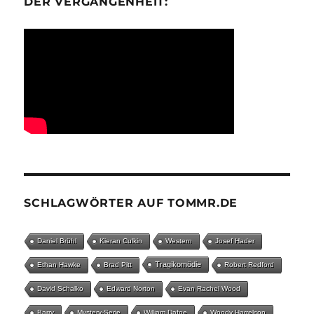
ER VERGANGENHEIT:
SCHLAGWÖRTER AUF TOMMR.DE
Daniel Brühl
Kieran Culkin
Western
Josef Hader
Tragikomödie
Ethan Hawke
Brad Pitt
Robert Redford
David Schalko
Edward Norton
Evan Rachel Wood
Barry
Mystery-Serie
William Dafoe
Woody Harrelson