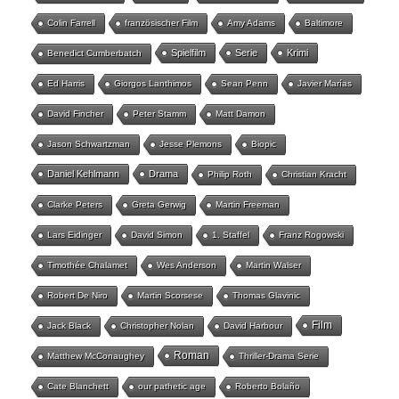
Colin Farrell
französischer Film
Amy Adams
Baltimore
Spielfilm
Serie
Krimi
Benedict Cumberbatch
Ed Harris
Giorgos Lanthimos
Sean Penn
Javier Marías
David Fincher
Peter Stamm
Matt Damon
Jason Schwartzman
Jesse Plemons
Biopic
Daniel Kehlmann
Drama
Philip Roth
Christian Kracht
Clarke Peters
Greta Gerwig
Martin Freeman
Lars Eidinger
David Simon
1. Staffel
Franz Rogowski
Timothée Chalamet
Wes Anderson
Martin Walser
Robert De Niro
Martin Scorsese
Thomas Glavinic
Film
Jack Black
Christopher Nolan
David Harbour
Roman
Matthew McConaughey
Thriller-Drama Serie
Cate Blanchett
our pathetic age
Roberto Bolaño