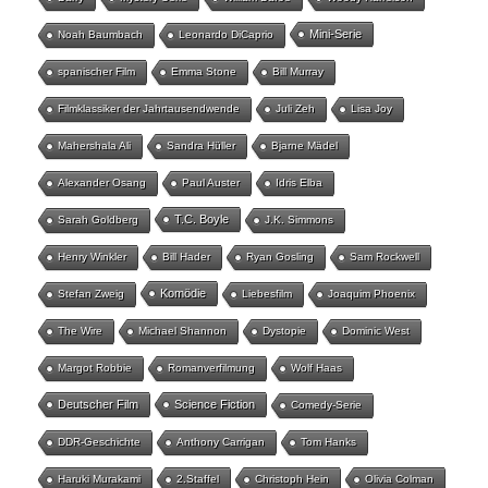
Mini-Serie
Noah Baumbach
Leonardo DiCaprio
spanischer Film
Emma Stone
Bill Murray
Filmklassiker der Jahrtausendwende
Juli Zeh
Lisa Joy
Mahershala Ali
Sandra Hüller
Bjarne Mädel
Alexander Osang
Paul Auster
Idris Elba
T.C. Boyle
Sarah Goldberg
J.K. Simmons
Henry Winkler
Bill Hader
Ryan Gosling
Sam Rockwell
Komödie
Stefan Zweig
Liebesfilm
Joaquim Phoenix
The Wire
Michael Shannon
Dystopie
Dominic West
Margot Robbie
Romanverfilmung
Wolf Haas
Deutscher Film
Science Fiction
Comedy-Serie
DDR-Geschichte
Anthony Carrigan
Tom Hanks
Haruki Murakami
2.Staffel
Christoph Hein
Olivia Colman