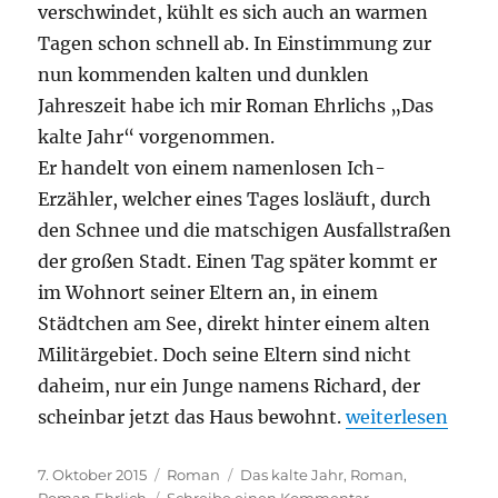
verschwindet, kühlt es sich auch an warmen
Tagen schon schnell ab. In Einstimmung zur
nun kommenden kalten und dunklen
Jahreszeit habe ich mir Roman Ehrlichs „Das
kalte Jahr“ vorgenommen.
Er handelt von einem namenlosen Ich-
Erzähler, welcher eines Tages losläuft, durch
den Schnee und die matschigen Ausfallstraßen
der großen Stadt. Einen Tag später kommt er
im Wohnort seiner Eltern an, in einem
Städtchen am See, direkt hinter einem alten
Militärgebiet. Doch seine Eltern sind nicht
daheim, nur ein Junge namens Richard, der
„Roman Ehrlich –
scheinbar jetzt das Haus bewohnt.
weiterlesen
Veröffentlicht
Kategorien
Schlagwörter
7. Oktober 2015
Roman
Das kalte Jahr
,
Roman
,
am
zu