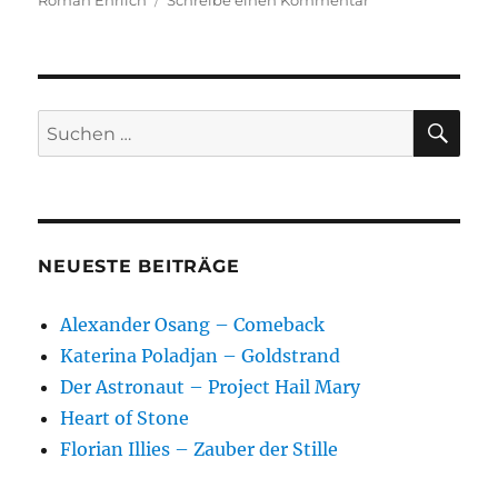
Roman Ehrlich
Schreibe einen Kommentar
Roman
Ehrlich
–
Das
kalte
SU
Suchen
Jahr
nach:
NEUESTE BEITRÄGE
Alexander Osang – Comeback
Katerina Poladjan – Goldstrand
Der Astronaut – Project Hail Mary
Heart of Stone
Florian Illies – Zauber der Stille