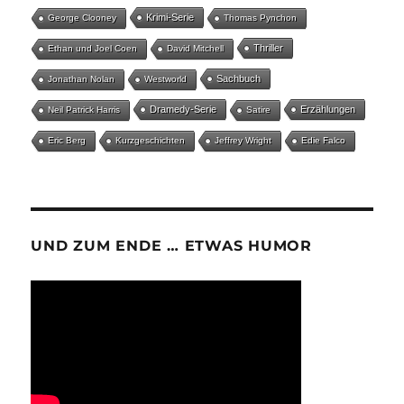
Krimi-Serie
George Clooney
Thomas Pynchon
Thriller
Ethan und Joel Coen
David Mitchell
Sachbuch
Jonathan Nolan
Westworld
Dramedy-Serie
Erzählungen
Neil Patrick Harris
Satire
Eric Berg
Kurzgeschichten
Jeffrey Wright
Edie Falco
UND ZUM ENDE … ETWAS HUMOR