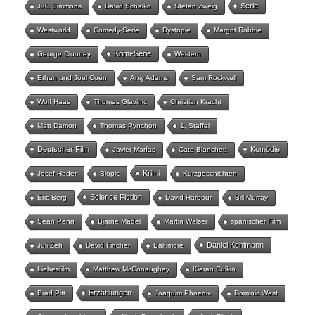
Serie
J.K. Simmons
David Schalko
Stefan Zweig
Westworld
Comedy-Serie
Dystopie
Margot Robbie
Krimi-Serie
George Clooney
Western
Ethan und Joel Coen
Amy Adams
Sam Rockwell
Wolf Haas
Thomas Glavinic
Christian Kracht
Matt Damon
Thomas Pynchon
1. Staffel
Deutscher Film
Komödie
Javier Marías
Cate Blanchett
Krimi
Josef Hader
Biopic
Kurzgeschichten
Science Fiction
Eric Berg
David Harbour
Bill Murray
Sean Penn
Bjarne Mädel
Martin Walser
spanischer Film
Daniel Kehlmann
Juli Zeh
David Fincher
Baltimore
Liebesfilm
Matthew McConaughey
Kieran Culkin
Erzählungen
Brad Pitt
Joaquim Phoenix
Dominic West