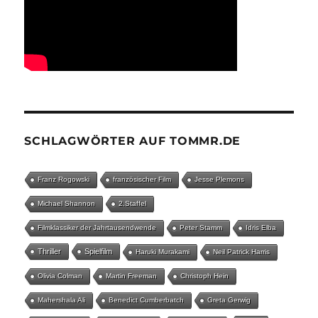
SCHLAGWÖRTER AUF TOMMR.DE
Franz Rogowski
französischer Film
Jesse Plemons
Michael Shannon
2.Staffel
Filmklassiker der Jahrtausendwende
Peter Stamm
Idris Elba
Thriller
Spielfilm
Haruki Murakami
Neil Patrick Harris
Olivia Colman
Martin Freeman
Christoph Hein
Mahershala Ali
Benedict Cumberbatch
Greta Gerwig