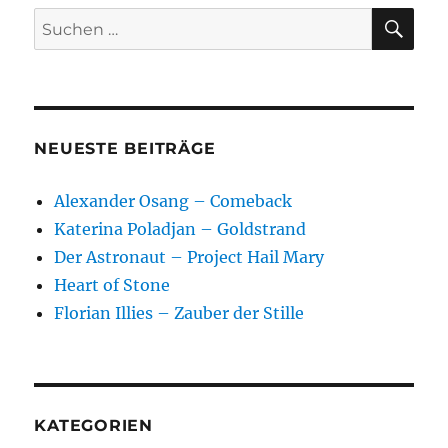
Hail
SU
Suchen
Mary
nach:
NEUESTE BEITRÄGE
Alexander Osang – Comeback
Katerina Poladjan – Goldstrand
Der Astronaut – Project Hail Mary
Heart of Stone
Florian Illies – Zauber der Stille
KATEGORIEN