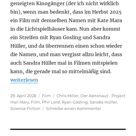
geneigten Kinogänger (der ich nicht wirklich
bin), wenn man bedenkt, dass im Herbst 2025
ein Film mit demselben Namen mit Kate Mara
in die Lichtspielhäuser kam. Nun aber kommt
ein Streifen mit Ryan Gosling und Sandra
Hüller, und da überrennen einen schon wieder
die Namen, und man vergisst allzu leicht, dass
auch Sandra Hüller mal in Filmen mitspielen
kann, die gerade mal so mittelmäßig sind.
„Der Astronaut – Project Hail Mary“
weiterlesen
Veröffentlicht
Kategorien
Schlagwörter
29. April 2026
Film
Chris Miller
,
Der Astronaut - Project
am
Hail Mary
,
Film
,
Phil Lord
,
Ryan Gosling
,
Sandra Hüller
,
zu
Science Fiction
Schreibe einen Kommentar
Der
Astronaut
–
Project