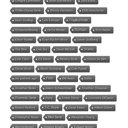
Giorgos Lanthimos
Noah Baumbach
Jack Black
Thriller-Drama Serie
Woody Harrelson
DDR-Geschichte
Tragikomödie
Ryan Gosling
Lars Eidinger
Roman
Romanverfilmung
Henry Winkler
Tom Hanks
Ethan Hawke
Evan Rachel Wood
Sarah Goldberg
Drama
The Wire
Lisa Joy
David Mitchell
Edie Falco
Ed Harris
Mystery-Serie
Robert De Niro
Daniel Brühl
Martin Scorsese
Colin Farrell
Film
our pathetic age
Bill Hader
Satire
Jonathan Nolan
Jason Schwartzman
Timothée Chalamet
Dramedy-Serie
Barry
Emma Stone
Leonardo DiCaprio
T.C. Boyle
Robert Redford
David Simon
William Dafoe
Mini-Serie
Christopher Nolan
Alexander Osang
Wes Anderson
Roberto Bolaño
Edward Norton