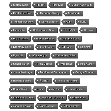
Thriller
Daniel Kehlmann
Stefan Zweig
Idris Elba
Deutscher Film
Alexander Osang
Tom Hanks
Krimi
Serie
Thomas Pynchon
David Schalko
T.C. Boyle
Liebesfilm
Thriller-Drama Serie
The Wire
Emma Stone
Robert Redford
Cate Blanchett
Dramedy-Serie
Spielfilm
Josef Hader
Ed Harris
Dystopie
Jeffrey Wright
Christopher Nolan
Sandra Hüller
Ryan Gosling
Wolf Haas
Paul Auster
our pathetic age
Matthew McConaughey
George Clooney
Roman
Roberto Bolaño
Neil Patrick Harris
Henry Winkler
Barry
Western
David Fincher
französischer Film
Timothée Chalamet
Daniel Brühl
Jonathan Nolan
Sam Rockwell
Ethan Hawke