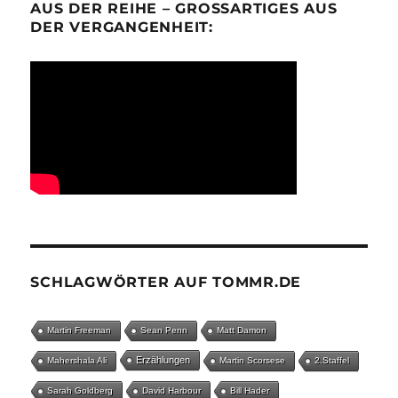
AUS DER REIHE – GROSSARTIGES AUS D
ER VERGANGENHEIT:
SCHLAGWÖRTER AUF TOMMR.DE
Martin Freeman
Sean Penn
Matt Damon
Erzählungen
Mahershala Ali
Martin Scorsese
2.Staffel
Sarah Goldberg
David Harbour
Bill Hader