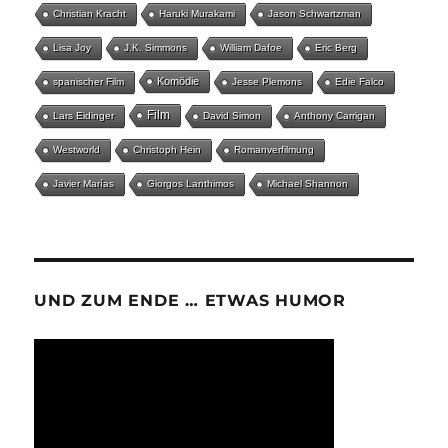
Christian Kracht
Haruki Murakami
Jason Schwartzman
Lisa Joy
J.K. Simmons
William Dafoe
Eric Berg
Komödie
spanischer Film
Jesse Plemons
Edie Falco
Film
Lars Eidinger
David Simon
Anthony Carrigan
Westworld
Christoph Hein
Romanverfilmung
Javier Marías
Giorgos Lanthimos
Michael Shannon
UND ZUM ENDE … ETWAS HUMOR