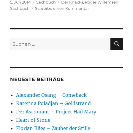
Veröffentlicht
Kategorien
Schlagwörter
5. Juli 2014
Sachbuch
Der Knacks
,
Roger Willemsen
,
am
zu
Sachbuch
Schreibe einen Kommentar
Roger
Willemsen
–
Der
Knacks
SU
Suchen
nach:
NEUESTE BEITRÄGE
Alexander Osang – Comeback
Katerina Poladjan – Goldstrand
Der Astronaut – Project Hail Mary
Heart of Stone
Florian Illies – Zauber der Stille