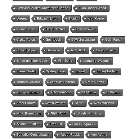
Filmklassiker der Jahrtausendwende
Evan Rachel Wood
Drama
Krimi-Serie
Edward Norton
Biopic
Kieran Culkin
David Mitchell
Dominic West
Sachbuch
Clarke Peters
DDR-Geschichte
Colin Farrell
Comedy-Serie
Baltimore
Jack Black
Olivia Colman
Mini-Serie
Ethan und Joel Coen
Leonardo DiCaprio
Bjarne Mädel
Mystery-Serie
Juli Zeh
Robert De Niro
Thomas Glavinic
Joaquim Phoenix
Greta Gerwig
Tragikomödie
Kurzgeschichten
Bill Murray
1. Staffel
Peter Stamm
Martin Walser
Satire
Wes Anderson
Noah Baumbach
Philip Roth
Woody Harrelson
Science Fiction
Brad Pitt
Franz Rogowski
Benedict Cumberbatch
Margot Robbie
Amy Adams