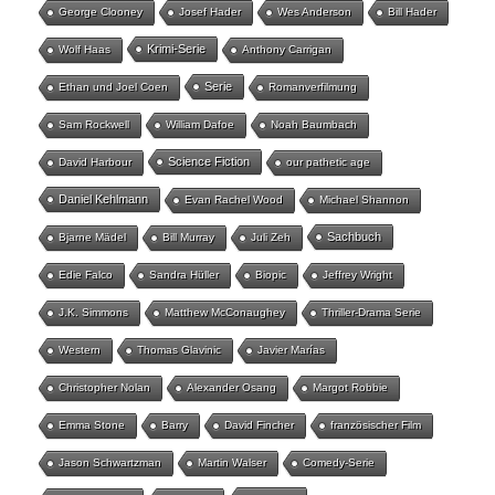
George Clooney
Josef Hader
Wes Anderson
Bill Hader
Krimi-Serie
Wolf Haas
Anthony Carrigan
Serie
Ethan und Joel Coen
Romanverfilmung
Sam Rockwell
William Dafoe
Noah Baumbach
Science Fiction
David Harbour
our pathetic age
Daniel Kehlmann
Evan Rachel Wood
Michael Shannon
Sachbuch
Bjarne Mädel
Bill Murray
Juli Zeh
Edie Falco
Sandra Hüller
Biopic
Jeffrey Wright
J.K. Simmons
Matthew McConaughey
Thriller-Drama Serie
Western
Thomas Glavinic
Javier Marías
Christopher Nolan
Alexander Osang
Margot Robbie
Emma Stone
Barry
David Fincher
französischer Film
Jason Schwartzman
Martin Walser
Comedy-Serie