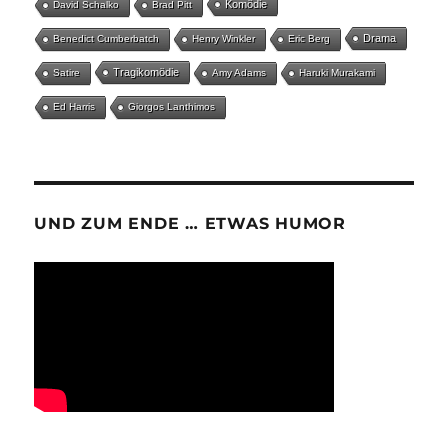
Komödie
David Schalko
Brad Pitt
Drama
Benedict Cumberbatch
Henry Winkler
Eric Berg
Tragikomödie
Satire
Amy Adams
Haruki Murakami
Ed Harris
Giorgos Lanthimos
UND ZUM ENDE … ETWAS HUMOR