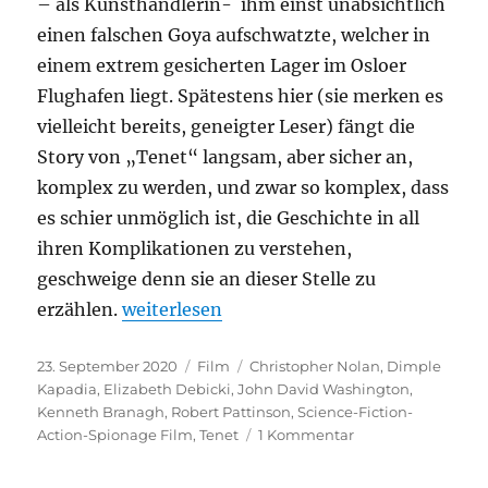
– als Kunsthändlerin- ihm einst unabsichtlich
einen falschen Goya aufschwatzte, welcher in
einem extrem gesicherten Lager im Osloer
Flughafen liegt. Spätestens hier (sie merken es
vielleicht bereits, geneigter Leser) fängt die
Story von „Tenet“ langsam, aber sicher an,
komplex zu werden, und zwar so komplex, dass
es schier unmöglich ist, die Geschichte in all
ihren Komplikationen zu verstehen,
geschweige denn sie an dieser Stelle zu
„Tenet“
erzählen.
weiterlesen
Veröffentlicht
Kategorien
Schlagwörter
23. September 2020
Film
Christopher Nolan
,
Dimple
am
Kapadia
,
Elizabeth Debicki
,
John David Washington
,
Kenneth Branagh
,
Robert Pattinson
,
Science-Fiction-
zu
Action-Spionage Film
,
Tenet
1 Kommentar
Tenet