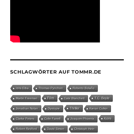
SCHLAGWÖRTER AUF TOMMR.DE
Idris Elba
Thomas Pynchon
Roberto Bolaño
Film
T.C. Boyle
Martin Freeman
Cate Blanchett
Thriller
Jonathan Nolan
Dystopie
Kieran Culkin
Krimi
Clarke Peters
Colin Farrell
Joaquim Phoenix
Robert Redford
David Simon
Christoph Hein