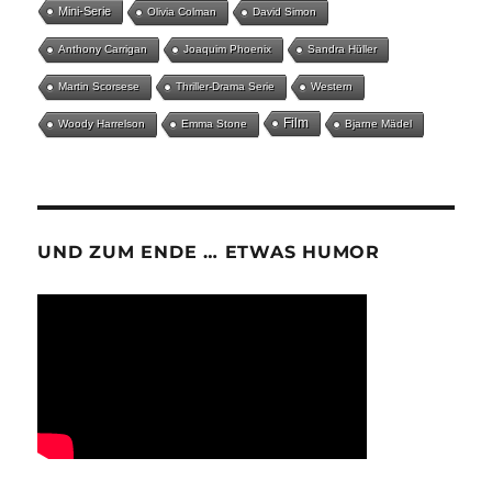
Mini-Serie
Olivia Colman
David Simon
Anthony Carrigan
Joaquim Phoenix
Sandra Hüller
Martin Scorsese
Thriller-Drama Serie
Western
Film
Woody Harrelson
Emma Stone
Bjarne Mädel
UND ZUM ENDE … ETWAS HUMOR