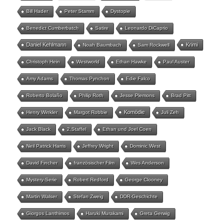
Bill Hader
Peter Stamm
Dystopie
Benedict Cumberbatch
Satire
Leonardo DiCaprio
Daniel Kehlmann
Krimi
Noah Baumbach
Sam Rockwell
Christoph Hein
Westworld
Ethan Hawke
Paul Auster
Amy Adams
Thomas Pynchon
Edie Falco
Roberto Bolaño
Philip Roth
Jesse Plemons
Brad Pitt
Komödie
Henry Winkler
Margot Robbie
Juli Zeh
Jack Black
2.Staffel
Ethan und Joel Coen
Neil Patrick Harris
Jeffrey Wright
Dominic West
David Fincher
französischer Film
Wes Anderson
Mystery-Serie
Robert Redford
George Clooney
Martin Walser
Stefan Zweig
DDR-Geschichte
Giorgos Lanthimos
Haruki Murakami
Greta Gerwig