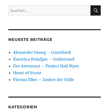
Water
–
SU
Suchen
Das
nach:
Flüstern
des
Wassers
NEUESTE BEITRÄGE
Alexander Osang – Comeback
Katerina Poladjan – Goldstrand
Der Astronaut – Project Hail Mary
Heart of Stone
Florian Illies – Zauber der Stille
KATEGORIEN