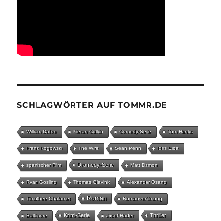
SCHLAGWÖRTER AUF TOMMR.DE
William Dafoe
Kieran Culkin
Comedy-Serie
Tom Hanks
Franz Rogowski
The Wire
Sean Penn
Idris Elba
Dramedy-Serie
spanischer Film
Matt Damon
Ryan Gosling
Thomas Glavinic
Alexander Osang
Roman
Timothée Chalamet
Romanverfilmung
Krimi-Serie
Thriller
Baltimore
Josef Hader