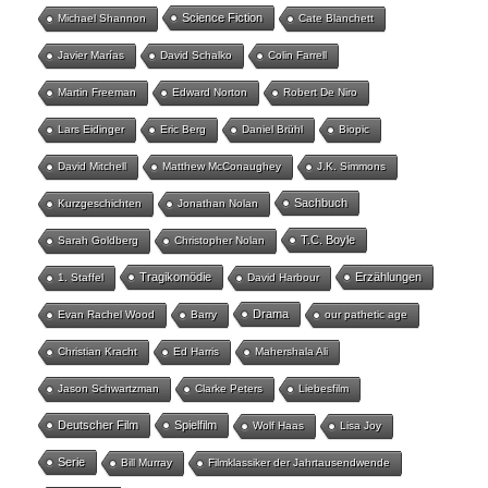
Science Fiction
Michael Shannon
Cate Blanchett
Javier Marías
David Schalko
Colin Farrell
Martin Freeman
Edward Norton
Robert De Niro
Lars Eidinger
Eric Berg
Daniel Brühl
Biopic
David Mitchell
Matthew McConaughey
J.K. Simmons
Sachbuch
Kurzgeschichten
Jonathan Nolan
T.C. Boyle
Sarah Goldberg
Christopher Nolan
Tragikomödie
Erzählungen
1. Staffel
David Harbour
Drama
Evan Rachel Wood
Barry
our pathetic age
Christian Kracht
Ed Harris
Mahershala Ali
Jason Schwartzman
Clarke Peters
Liebesfilm
Deutscher Film
Spielfilm
Wolf Haas
Lisa Joy
Serie
Bill Murray
Filmklassiker der Jahrtausendwende