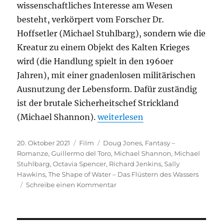
wissenschaftliches Interesse am Wesen
besteht, verkörpert vom Forscher Dr.
Hoffsetler (Michael Stuhlbarg), sondern wie die
Kreatur zu einem Objekt des Kalten Krieges
wird (die Handlung spielt in den 1960er
Jahren), mit einer gnadenlosen militärischen
Ausnutzung der Lebensform. Dafür zuständig
ist der brutale Sicherheitschef Strickland
„The Shape of Water – Das Flü
(Michael Shannon).
weiterlesen
Veröffentlicht
Kategorien
Schlagwörter
20. Oktober 2021
Film
Doug Jones
,
Fantasy –
am
Romanze
,
Guillermo del Toro
,
Michael Shannon
,
Michael
Stuhlbarg
,
Octavia Spencer
,
Richard Jenkins
,
Sally
Hawkins
,
The Shape of Water – Das Flüstern des Wassers
zu
Schreibe einen Kommentar
The
Shape
of