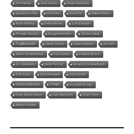
Tom Hanks
Amy Adams
Sarah Goldberg
spanischer Film
Idris Elba
Brad Pitt
William Dafoe
Ryan Gosling
Emma Stone
Lars Eidinger
Thomas Glavinic
Kurzgeschichten
Stefan Zweig
Tragikomödie
Clarke Peters
David Harbour
Juli Zeh
Jason Schwartzman
Paul Auster
Edward Norton
J.K. Simmons
David Fincher
Benedict Cumberbatch
Edie Falco
Sam Rockwell
Colin Farrell
Daniel Kehlmann
Thriller
our pathetic age
Evan Rachel Wood
Cate Blanchett
Sean Penn
Margot Robbie