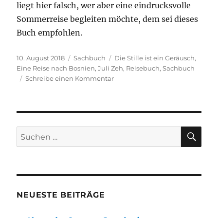
liegt hier falsch, wer aber eine eindrucksvolle
Sommerreise begleiten möchte, dem sei dieses
Buch empfohlen.
Veröffentlicht
Kategorien
Schlagwörter
10. August 2018
Sachbuch
Die Stille ist ein Geräusch
,
am
Eine Reise nach Bosnien
,
Juli Zeh
,
Reisebuch
,
Sachbuch
zu
Schreibe einen Kommentar
Juli
Zeh
–
Die
Stille
SU
Suchen
ist
nach:
ein
Geräusch
NEUESTE BEITRÄGE