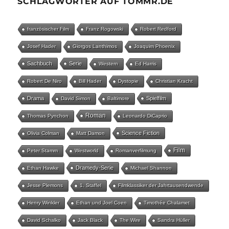
SCHLAGWÖRTER AUF TOMMR.DE
französischer Film
Franz Rogowski
Robert Redford
Josef Hader
Giorgos Lanthimos
Joaquim Phoenix
Sachbuch
Serie
Western
Ed Harris
Robert De Niro
Bill Hader
Dystopie
Christian Kracht
Drama
Spielfilm
David Simon
Baltimore
Roman
Thomas Pynchon
Leonardo DiCaprio
Science Fiction
Olivia Colman
Matt Damon
Film
Peter Stamm
Westworld
Romanverfilmung
Dramedy-Serie
Ethan Hawke
Michael Shannon
Jesse Plemons
1. Staffel
Filmklassiker der Jahrtausendwende
Henry Winkler
Ethan und Joel Coen
Timothée Chalamet
David Schalko
Jack Black
The Wire
Sandra Hüller