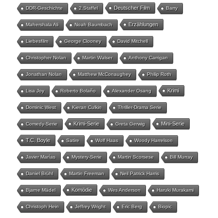
Deutscher Film
DDR-Geschichte
2.Staffel
Barry
Erzählungen
Mahershala Ali
Noah Baumbach
Liebesfilm
George Clooney
David Mitchell
Christopher Nolan
Martin Walser
Anthony Carrigan
Jonathan Nolan
Matthew McConaughey
Philip Roth
Krimi
Lisa Joy
Roberto Bolaño
Alexander Osang
Dominic West
Kieran Culkin
Thriller-Drama Serie
Krimi-Serie
Mini-Serie
Comedy-Serie
Greta Gerwig
T.C. Boyle
Satire
Wolf Haas
Woody Harrelson
Javier Marías
Mystery-Serie
Martin Scorsese
Bill Murray
Daniel Brühl
Martin Freeman
Neil Patrick Harris
Komödie
Bjarne Mädel
Wes Anderson
Haruki Murakami
Christoph Hein
Jeffrey Wright
Eric Berg
Biopic