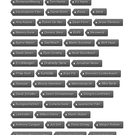
Romanverfilmung
Tom Hanks
Ed Harris
Serie
französischer Film
Daniel Brühl
Biopic
Amy Adams
Robert De Niro
Sean Penn
Jesse Plemons
Krimi
Mystery-Serie
Dominic West
Westworld
Sachbuch
Bjarne Mädel
Martin Scorsese
Wolf Haas
David Simon
Ryan Gosling
Noah Baumbach
Erzählungen
Dramedy-Serie
Jonathan Nolan
Komödie
Philip Roth
Brad Pitt
Benedict Cumberbatch
Mini-Serie
Dystopie
Woody Harrelson
Mahershala Ali
David Schalko
Jason Schwartzman
Giorgos Lanthimos
Kurzgeschichten
Comedy-Serie
spanischer Film
Liebesfilm
William Dafoe
Martin Walser
Anthony Carrigan
Juli Zeh
Greta Gerwig
Margot Robbie
Matthew McConaughey
Alexander Osang
David Harbour