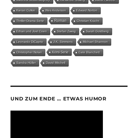
Kieran Culkin
Wes Anderson
Edward Norton
Roman
Thriller-Drama Serie
Christian Kracht
Ethan und Joel Coen
Stefan Zweig
Sarah Goldberg
Leonardo DiCaprio
J.K. Simmons
Michael Shannon
Krimi-Serie
Christopher Nolan
Cate Blanchett
Sandra Hüller
David Mitchell
UND ZUM ENDE … ETWAS HUMOR