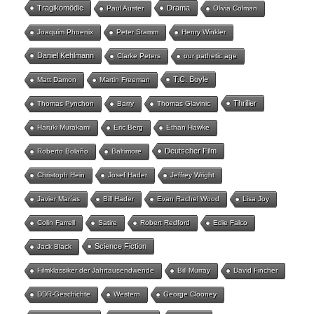
Tragikomödie
Drama
Paul Auster
Olivia Colman
Joaquim Phoenix
Peter Stamm
Henry Winkler
Daniel Kehlmann
Clarke Peters
our pathetic age
T.C. Boyle
Matt Damon
Martin Freeman
Thriller
Thomas Pynchon
Barry
Thomas Glavinic
Haruki Murakami
Eric Berg
Ethan Hawke
Deutscher Film
Roberto Bolaño
Baltimore
Christoph Hein
Josef Hader
Jeffrey Wright
Javier Marías
Bill Hader
Evan Rachel Wood
Lisa Joy
Colin Farrell
Satire
Robert Redford
Edie Falco
Science Fiction
Jack Black
Filmklassiker der Jahrtausendwende
Bill Murray
David Fincher
DDR-Geschichte
Western
George Clooney