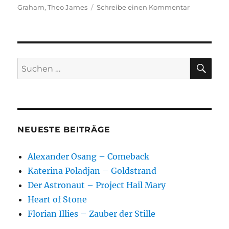
zu
Graham
,
Theo James
Schreibe einen Kommentar
How
it
Ends
SU
Suchen
nach:
NEUESTE BEITRÄGE
Alexander Osang – Comeback
Katerina Poladjan – Goldstrand
Der Astronaut – Project Hail Mary
Heart of Stone
Florian Illies – Zauber der Stille