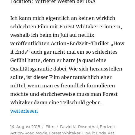
Location: Mittlerer Westen der USA
Ich kann mich eigentlich an keinen wirklich
schlechten Film mit Forest Whitaker erinnern,
weshalb ich beim im Juli auf netflix
veröffentlichten Action-Endzeit-Thriller „How
it Ends“ auch gar nicht mal ein so schlechtes
Gefühl hatte, denn er hatte ja quasi eine
Qualitätsgarantie dabei. Wie sich herausstellen
sollte, ist dieser Film aber tatsächlich eher
mittel, wenn man es freundlich formulieren
möchte und ehrlicherweise muss man Forest
Whitaker daran eine Teilschuld geben.
„How it Ends“
weiterlesen
Veröffentlicht
Kategorien
Schlagwörter
14. August 2018
Film
David M. Rosenthal
,
Endzeit-
am
Action-Road Movie
,
Forest Whitaker
,
How it Ends
,
Kat