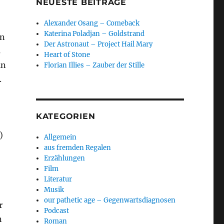
NEUESTE BEITRÄGE
Alexander Osang – Comeback
Katerina Poladjan – Goldstrand
an
Der Astronaut – Project Hail Mary
s
Heart of Stone
in
Florian Illies – Zauber der Stille
.
KATEGORIEN
)
Allgemein
aus fremden Regalen
Erzählungen
Film
Literatur
Musik
our pathetic age – Gegenwartsdiagnosen
r
Podcast
n
Roman