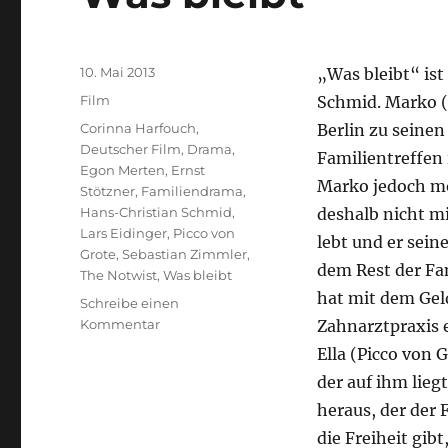
Veröffentlicht
10. Mai 2013
„Was bleibt“ ist
am
Kategorien
Film
Schmid. Marko (
Schlagwörter
Corinna Harfouch
,
Berlin zu seinen
Deutscher Film
,
Drama
,
Familientreffen 
Egon Merten
,
Ernst
Marko jedoch mö
Stötzner
,
Familiendrama
,
Hans-Christian Schmid
,
deshalb nicht mi
Lars Eidinger
,
Picco von
lebt und er sei
Grote
,
Sebastian Zimmler
,
dem Rest der Fam
The Notwist
,
Was bleibt
hat mit dem Geld
Schreibe einen
zu
Kommentar
Zahnarztpraxis e
Was
Ella (Picco von 
bleibt
der auf ihm liegt
heraus, der der 
die Freiheit gib