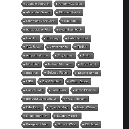
Joaquim Phoenix
Anthony Carrigan
Alexander Osang
Christian Kracht
Sachbuch
Ethan und Joel Coen
französischer Film
Noah Baumbach
Lisa Joy
Eric Berg
Cate Blanchett
T.C. Boyle
Thriller
Javier Marías
our pathetic age
Amy Adams
Satire
Idris Elba
Michael Shannon
Colin Farrell
Science Fiction
Brad Pitt
Edward Norton
Film
David Fincher
William Dafoe
Daniel Brühl
Jack Black
Jesse Plemons
Benedict Cumberbatch
Wes Anderson
Edie Falco
Ryan Gosling
Martin Walser
Deutscher Film
Dramedy-Serie
Kurzgeschichten
Dominic West
Bill Hader