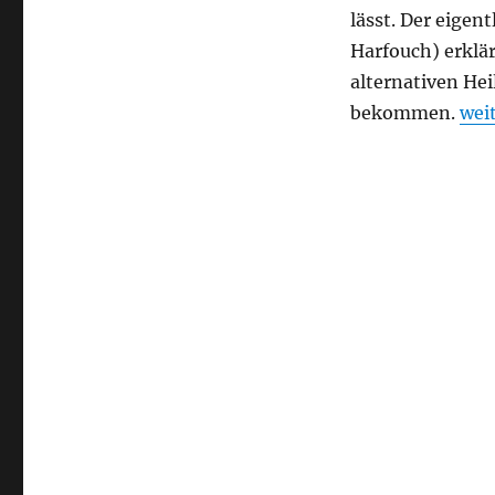
lässt. Der eigen
Harfouch) erklä
alternativen He
„Wa
bekommen.
wei