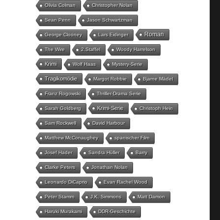
Olivia Colman
Christopher Nolan
Sean Penn
Jason Schwartzman
Roman
George Clooney
Lars Eidinger
The Wire
2.Staffel
Woody Harrelson
Krimi
Wolf Haas
Mystery-Serie
Tragikomödie
Margot Robbie
Bjarne Mädel
Franz Rogowski
Thriller-Drama Serie
Krimi-Serie
Sarah Goldberg
Christoph Hein
Sam Rockwell
David Harbour
Matthew McConaughey
spanischer Film
Josef Hader
Sandra Hüller
Barry
Clarke Peters
Jonathan Nolan
Leonardo DiCaprio
Evan Rachel Wood
Peter Stamm
J.K. Simmons
Matt Damon
Haruki Murakami
DDR-Geschichte