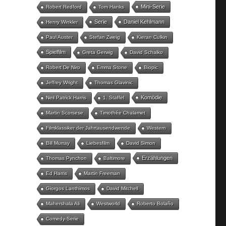
Mini-Serie
Robert Redford
Tom Hanks
Serie
Daniel Kehlmann
Henry Winkler
Paul Auster
Stefan Zweig
Kieran Culkin
Spielfilm
Greta Gerwig
David Schalko
Robert De Niro
Emma Stone
Biopic
Jeffrey Wright
Thomas Glavinic
Komödie
Neil Patrick Harris
1. Staffel
Martin Scorsese
Timothée Chalamet
Filmklassiker der Jahrtausendwende
Western
Bill Murray
Liebesfilm
David Simon
Erzählungen
Thomas Pynchon
Baltimore
Ed Harris
Martin Freeman
Giorgos Lanthimos
David Mitchell
Mahershala Ali
Westworld
Roberto Bolaño
Comedy-Serie