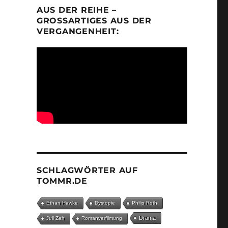
AUS DER REIHE –
GROSSARTIGES AUS DER V
ERGANGENHEIT:
SCHLAGWÖRTER AUF
TOMMR.DE
Ethan Hawke
Dystopie
Philip Roth
Drama
Juli Zeh
Romanverfilmung