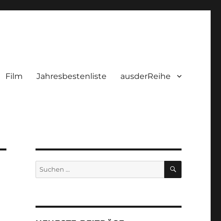
Film
Jahresbestenliste
ausderReihe
SUCHEN
Suchen
nach: