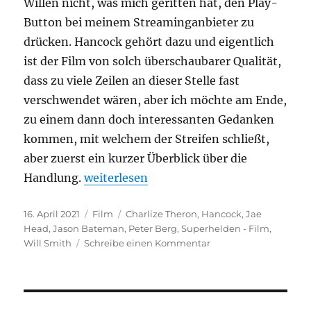
Willen nicht, was mich geritten hat, den Play-
Button bei meinem Streaminganbieter zu
drücken. Hancock gehört dazu und eigentlich
ist der Film von solch überschaubarer Qualität,
dass zu viele Zeilen an dieser Stelle fast
verschwendet wären, aber ich möchte am Ende,
zu einem dann doch interessanten Gedanken
kommen, mit welchem der Streifen schließt,
aber zuerst ein kurzer Überblick über die
„Hancock“
Handlung.
weiterlesen
Veröffentlicht
Kategorien
Schlagwörter
16. April 2021
Film
Charlize Theron
,
Hancock
,
Jae
am
Head
,
Jason Bateman
,
Peter Berg
,
Superhelden - Film
,
zu
Will Smith
Schreibe einen Kommentar
Hancock