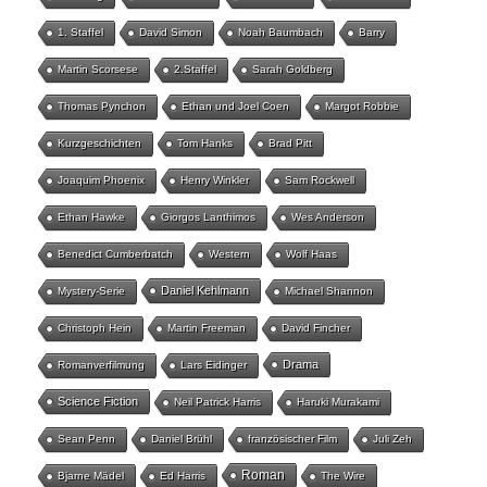
1. Staffel
David Simon
Noah Baumbach
Barry
Martin Scorsese
2.Staffel
Sarah Goldberg
Thomas Pynchon
Ethan und Joel Coen
Margot Robbie
Kurzgeschichten
Tom Hanks
Brad Pitt
Joaquim Phoenix
Henry Winkler
Sam Rockwell
Ethan Hawke
Giorgos Lanthimos
Wes Anderson
Benedict Cumberbatch
Western
Wolf Haas
Daniel Kehlmann
Mystery-Serie
Michael Shannon
Christoph Hein
Martin Freeman
David Fincher
Drama
Romanverfilmung
Lars Eidinger
Science Fiction
Neil Patrick Harris
Haruki Murakami
Sean Penn
Daniel Brühl
französischer Film
Juli Zeh
Roman
Bjarne Mädel
Ed Harris
The Wire