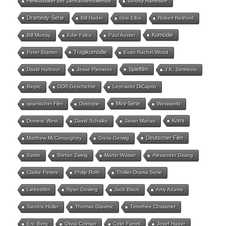
Filmklassiker der Jahrtausendwende
Woody Harrelson
Dramedy-Serie
Bill Hader
Idris Elba
Robert Redford
Komödie
Bill Murray
Edie Falco
Paul Auster
Tragikomödie
Peter Stamm
Evan Rachel Wood
Spielfilm
David Harbour
Jesse Plemons
J.K. Simmons
Biopic
DDR-Geschichte
Leonardo DiCaprio
Mini-Serie
spanischer Film
Dystopie
Westworld
Krimi
Dominic West
David Schalko
Javier Marías
Deutscher Film
Matthew McConaughey
Greta Gerwig
Satire
Stefan Zweig
Martin Walser
Alexander Osang
Clarke Peters
Philip Roth
Thriller-Drama Serie
Liebesfilm
Ryan Gosling
Jack Black
Amy Adams
Sandra Hüller
Thomas Glavinic
Timothée Chalamet
Eric Berg
Olivia Colman
Colin Farrell
Josef Hader