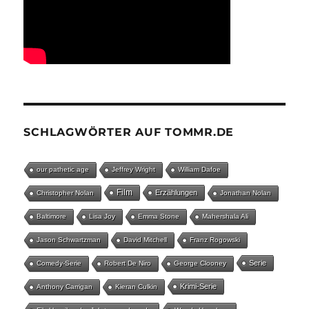
SCHLAGWÖRTER AUF TOMMR.DE
our pathetic age
Jeffrey Wright
William Dafoe
Film
Erzählungen
Christopher Nolan
Jonathan Nolan
Baltimore
Lisa Joy
Emma Stone
Mahershala Ali
Jason Schwartzman
David Mitchell
Franz Rogowski
Serie
Comedy-Serie
Robert De Niro
George Clooney
Krimi-Serie
Anthony Carrigan
Kieran Culkin