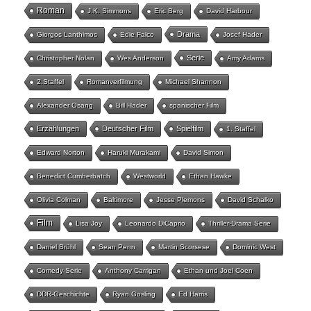
Roman
J.K. Simmons
Eric Berg
David Harbour
Drama
Giorgos Lanthimos
Edie Falco
Josef Hader
Serie
Christopher Nolan
Wes Anderson
Amy Adams
2.Staffel
Romanverfilmung
Michael Shannon
Alexander Osang
Bill Hader
spanischer Film
Erzählungen
Deutscher Film
Spielfilm
1. Staffel
Edward Norton
Haruki Murakami
David Simon
Benedict Cumberbatch
Westworld
Ethan Hawke
Olivia Colman
Baltimore
Jesse Plemons
David Schalko
Film
Lisa Joy
Leonardo DiCaprio
Thriller-Drama Serie
Daniel Brühl
Sean Penn
Martin Scorsese
Dominic West
Comedy-Serie
Anthony Carrigan
Ethan und Joel Coen
DDR-Geschichte
Ryan Gosling
Ed Harris