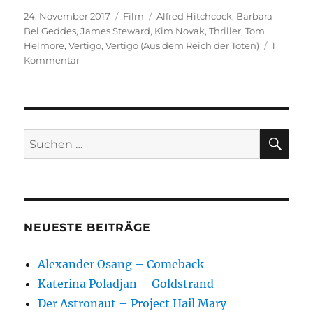
Veröffentlicht
Kategorien
Schlagwörter
24. November 2017
Film
Alfred Hitchcock
,
Barbara
am
Bel Geddes
,
James Steward
,
Kim Novak
,
Thriller
,
Tom
Helmore
,
Vertigo
,
Vertigo (Aus dem Reich der Toten)
1
zu
Kommentar
Vertigo
(Aus
dem
Reich
der
SU
Suchen
Toten)
nach:
NEUESTE BEITRÄGE
Alexander Osang – Comeback
Katerina Poladjan – Goldstrand
Der Astronaut – Project Hail Mary