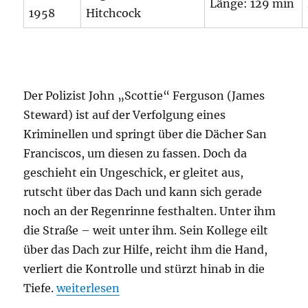
Länge: 129 min
1958
Hitchcock
Der Polizist John „Scottie“ Ferguson (James
Steward) ist auf der Verfolgung eines
Kriminellen und springt über die Dächer San
Franciscos, um diesen zu fassen. Doch da
geschieht ein Ungeschick, er gleitet aus,
rutscht über das Dach und kann sich gerade
noch an der Regenrinne festhalten. Unter ihm
die Straße – weit unter ihm. Sein Kollege eilt
über das Dach zur Hilfe, reicht ihm die Hand,
verliert die Kontrolle und stürzt hinab in die
„Vertigo (Aus dem Reich der Toten)“
Tiefe.
weiterlesen