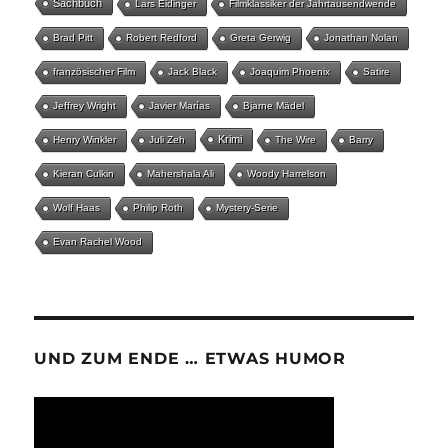
Sachbuch
Lars Eidinger
Filmklassiker der Jahrtausendwende
Brad Pitt
Robert Redford
Greta Gerwig
Jonathan Nolan
französischer Film
Jack Black
Joaquim Phoenix
Satire
Jeffrey Wright
Javier Marías
Bjarne Mädel
Krimi
Henry Winkler
Juli Zeh
The Wire
Barry
Kieran Culkin
Mahershala Ali
Woody Harrelson
Wolf Haas
Philip Roth
Mystery-Serie
Evan Rachel Wood
UND ZUM ENDE … ETWAS HUMOR