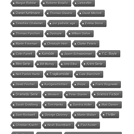
Margot Robbie
Roberto Bolaño
Liebesfilm
Daniel Kehlmann
Thomas Glavinic
David Mitchell
Timothée Chalamet
our pathetic age
Emma Stone
Thomas Pynchon
Dystopie
William Dafoe
Martin Freeman
Christoph Hein
Clarke Peters
Komödie
T.C. Boyle
Colin Farrell
Jason Schwartzman
Mini-Serie
Krimi-Serie
Bill Murray
Idris Elba
Tragikomödie
Neil Patrick Harris
Cate Blanchett
David Fincher
Kurzgeschichten
Biopic
Franz Rogowski
Dramedy-Serie
Science Fiction
Western
Peter Stamm
Sarah Goldberg
Tom Hanks
Sandra Hüller
Matt Damon
Thriller
Sam Rockwell
George Clooney
Martin Walser
Christian Kracht
Noah Baumbach
Paul Auster