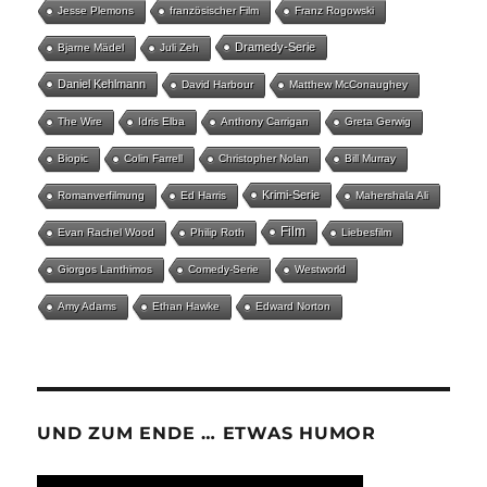
Jesse Plemons
französischer Film
Franz Rogowski
Dramedy-Serie
Bjarne Mädel
Juli Zeh
Daniel Kehlmann
David Harbour
Matthew McConaughey
The Wire
Idris Elba
Anthony Carrigan
Greta Gerwig
Biopic
Colin Farrell
Christopher Nolan
Bill Murray
Krimi-Serie
Romanverfilmung
Ed Harris
Mahershala Ali
Film
Evan Rachel Wood
Philip Roth
Liebesfilm
Giorgos Lanthimos
Comedy-Serie
Westworld
Amy Adams
Ethan Hawke
Edward Norton
UND ZUM ENDE … ETWAS HUMOR