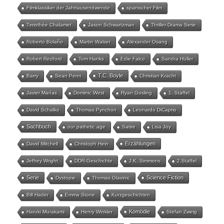
Filmklassiker der Jahrtausendwende
spanischer Film
Timothée Chalamet
Jason Schwartzman
Thriller-Drama Serie
Roberto Bolaño
Martin Walser
Alexander Osang
Robert Redford
Tom Hanks
Edie Falco
Sandra Hüller
T.C. Boyle
Barry
Sean Penn
Christian Kracht
Javier Marías
Dominic West
Ryan Gosling
1. Staffel
David Schalko
Thomas Pynchon
Leonardo DiCaprio
Sachbuch
our pathetic age
Satire
Lisa Joy
Erzählungen
David Mitchell
Christoph Hein
Jeffrey Wright
DDR-Geschichte
J.K. Simmons
2.Staffel
Serie
Science Fiction
Dystopie
Thomas Glavinic
Bill Hader
Emma Stone
Kurzgeschichten
Komödie
Haruki Murakami
Henry Winkler
Stefan Zweig