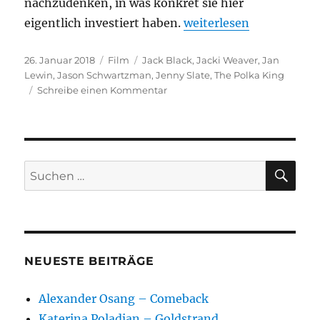
nachzudenken, in was konkret sie hier
„The Polka King“
eigentlich investiert haben.
weiterlesen
Veröffentlicht
Kategorien
Schlagwörter
26. Januar 2018
Film
Jack Black
,
Jacki Weaver
,
Jan
am
Lewin
,
Jason Schwartzman
,
Jenny Slate
,
The Polka King
zu
Schreibe einen Kommentar
The
Polka
King
SU
Suchen
nach:
NEUESTE BEITRÄGE
Alexander Osang – Comeback
Katerina Poladjan – Goldstrand