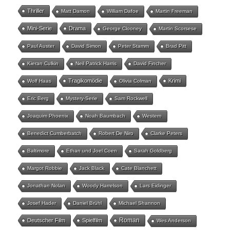
Thriller
Matt Damon
William Dafoe
Martin Freeman
Mini-Serie
Drama
George Clooney
Martin Scorsese
Paul Auster
David Simon
Peter Stamm
Brad Pitt
Kieran Culkin
Neil Patrick Harris
David Fincher
Tragikomödie
Krimi
Wolf Haas
Olivia Colman
Eric Berg
Mystery-Serie
Sam Rockwell
Joaquim Phoenix
Noah Baumbach
Western
Benedict Cumberbatch
Robert De Niro
Clarke Peters
Baltimore
Ethan und Joel Coen
Sarah Goldberg
Margot Robbie
Jack Black
Cate Blanchett
Jonathan Nolan
Woody Harrelson
Lars Eidinger
Josef Hader
Daniel Brühl
Michael Shannon
Roman
Deutscher Film
Spielfilm
Wes Anderson