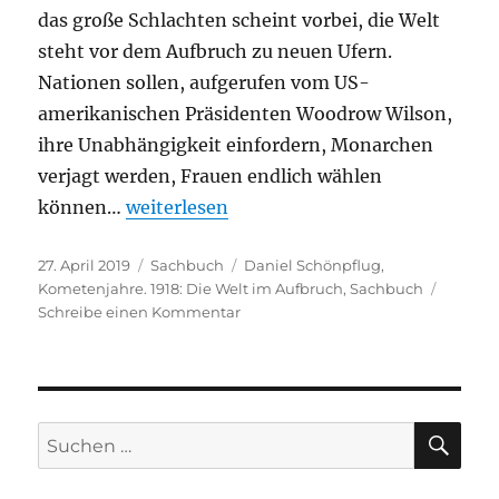
das große Schlachten scheint vorbei, die Welt
steht vor dem Aufbruch zu neuen Ufern.
Nationen sollen, aufgerufen vom US-
amerikanischen Präsidenten Woodrow Wilson,
ihre Unabhängigkeit einfordern, Monarchen
verjagt werden, Frauen endlich wählen
„Daniel Schönpflug – Kometenjahre. 1918
können…
weiterlesen
Veröffentlicht
Kategorien
Schlagwörter
27. April 2019
Sachbuch
Daniel Schönpflug
,
am
Kometenjahre. 1918: Die Welt im Aufbruch
,
Sachbuch
zu
Schreibe einen Kommentar
Daniel
Schönpflug
–
Kometenjahre.
1918:
SU
Suchen
Die
nach:
Welt
im