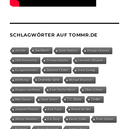
SCHLAGWÖRTER AUF TOMMR.DE
Sachbuch
Juli Zeh
David Harbour
George Clooney
DDR-Geschichte
Thomas Glavinic
Leonardo DiCaprio
Science Fiction
Kurzgeschichten
Greta Gerwig
Dramedy-Serie
Bill Murray
Michael Shannon
Giorgos Lanthimos
Evan Rachel Wood
Olivia Colman
T.C. Boyle
Thriller
Matt Damon
David Simon
Joaquim Phoenix
Edie Falco
Robert De Niro
Woody Harrelson
Eric Berg
Kieran Culkin
Peter Stamm
Ed Harris
Haruki Murakami
Dominic West