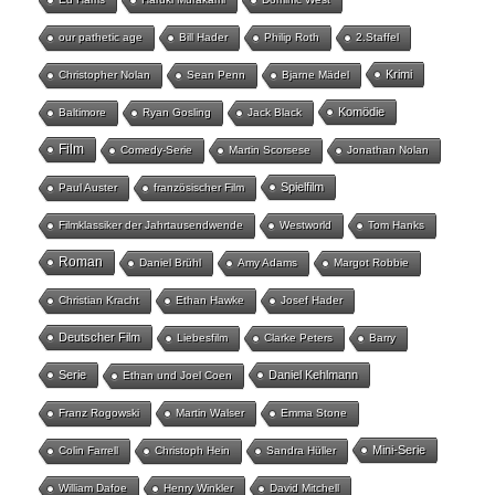
our pathetic age
Bill Hader
Philip Roth
2.Staffel
Krimi
Christopher Nolan
Sean Penn
Bjarne Mädel
Komödie
Baltimore
Ryan Gosling
Jack Black
Film
Comedy-Serie
Martin Scorsese
Jonathan Nolan
Spielfilm
Paul Auster
französischer Film
Filmklassiker der Jahrtausendwende
Westworld
Tom Hanks
Roman
Daniel Brühl
Amy Adams
Margot Robbie
Christian Kracht
Ethan Hawke
Josef Hader
Deutscher Film
Liebesfilm
Clarke Peters
Barry
Serie
Daniel Kehlmann
Ethan und Joel Coen
Franz Rogowski
Martin Walser
Emma Stone
Mini-Serie
Colin Farrell
Christoph Hein
Sandra Hüller
William Dafoe
Henry Winkler
David Mitchell