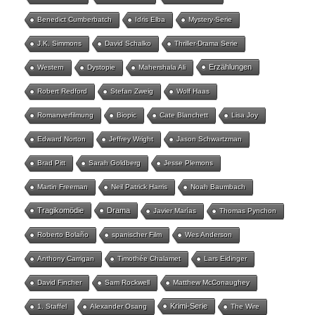
Benedict Cumberbatch
Idris Elba
Mystery-Serie
J.K. Simmons
David Schalko
Thriller-Drama Serie
Erzählungen
Western
Dystopie
Mahershala Ali
Robert Redford
Stefan Zweig
Wolf Haas
Romanverfilmung
Biopic
Cate Blanchett
Lisa Joy
Edward Norton
Jeffrey Wright
Jason Schwartzman
Brad Pitt
Sarah Goldberg
Jesse Plemons
Martin Freeman
Neil Patrick Harris
Noah Baumbach
Tragikomödie
Drama
Javier Marías
Thomas Pynchon
Roberto Bolaño
spanischer Film
Wes Anderson
Anthony Carrigan
Timothée Chalamet
Lars Eidinger
David Fincher
Sam Rockwell
Matthew McConaughey
Krimi-Serie
1. Staffel
Alexander Osang
The Wire