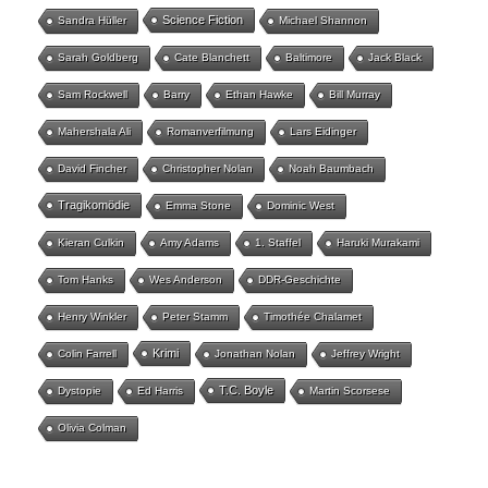
Science Fiction
Sandra Hüller
Michael Shannon
Sarah Goldberg
Cate Blanchett
Baltimore
Jack Black
Sam Rockwell
Barry
Ethan Hawke
Bill Murray
Mahershala Ali
Romanverfilmung
Lars Eidinger
David Fincher
Christopher Nolan
Noah Baumbach
Tragikomödie
Emma Stone
Dominic West
Kieran Culkin
Amy Adams
1. Staffel
Haruki Murakami
Tom Hanks
Wes Anderson
DDR-Geschichte
Henry Winkler
Peter Stamm
Timothée Chalamet
Krimi
Colin Farrell
Jonathan Nolan
Jeffrey Wright
T.C. Boyle
Dystopie
Ed Harris
Martin Scorsese
Olivia Colman