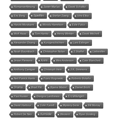
Romanverfilmung
Javier Marías
David Schalko
Spielfilm
Eric Berg
Stefan Zweig
Idris Elba
Haruki Murakami
Woody Harrelson
Edie Falco
Wolf Haas
Tom Hanks
Henry Winkler
David Mitchell
Alexander Osang
Kurzgeschichten
Lars Eidinger
Noah Baumbach
Christopher Nolan
2.Staffel
Liebesfilm
Krimi
Jesse Plemons
Wes Anderson
Cate Blanchett
Anthony Carrigan
Christoph Hein
J.K. Simmons
Neil Patrick Harris
Franz Rogowski
Roberto Bolaño
Drama
Brad Pitt
Bjarne Mädel
Daniel Brühl
Erzählungen
Paul Auster
Giorgos Lanthimos
David Harbour
Colin Farrell
Mystery-Serie
Bill Murray
Komödie
Robert De Niro
Western
Ryan Gosling