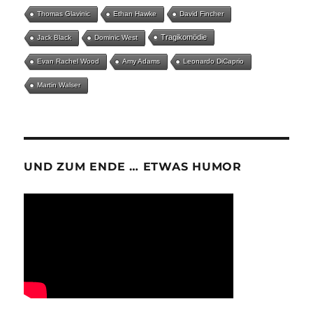
Thomas Glavinic
Ethan Hawke
David Fincher
Tragikomödie
Jack Black
Dominic West
Evan Rachel Wood
Amy Adams
Leonardo DiCaprio
Martin Walser
UND ZUM ENDE … ETWAS HUMOR