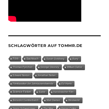
SCHLAGWÖRTER AUF TOMMR.DE
Film
Sachbuch
Sarah Goldberg
Barry
Thomas Pynchon
George Clooney
William Dafoe
Edward Norton
Jonathan Nolan
Filmklassiker der Jahrtausendwende
Ed Harris
Science Fiction
Satire
französischer Film
Benedict Cumberbatch
Matt Damon
Westworld
Jason Schwartzman
The Wire
Kieran Culkin