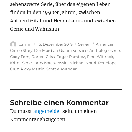
sehenswerte Serie, über das eigenen Leben
finden in den 1990er Jahren, zwischen
Authentizität und Hedonismus und zwischen
Genie und Wahnsinn.
Autor
Veröffentlicht
Kategorien
Schlagwörter
tommr
16. Dezember 2019
Serien
American
am
Crime Story: Der Mord an Gianni Versace
,
Anthologieserie
,
Cody Fern
,
Darren Criss
,
Édgar Ramírez
,
Finn Wittrock
,
Krimi-Serie
,
Larry Karaszewski
,
Michael Nouri
,
Penelope
Cruz
,
Ricky Martin
,
Scott Alexander
Schreibe einen Kommentar
Du musst
angemeldet
sein, um einen
Kommentar abzugeben.