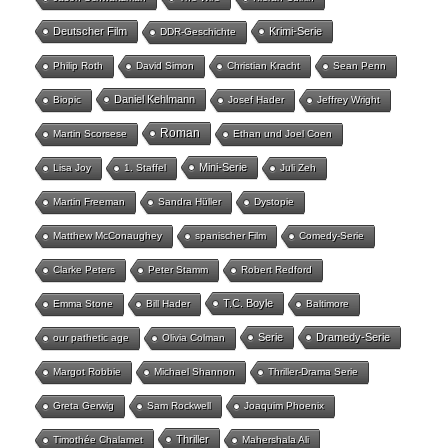
Deutscher Film
Krimi-Serie
DDR-Geschichte
Philip Roth
David Simon
Christian Kracht
Sean Penn
Daniel Kehlmann
Biopic
Josef Hader
Jeffrey Wright
Roman
Martin Scorsese
Ethan und Joel Coen
Mini-Serie
Lisa Joy
1. Staffel
Juli Zeh
Martin Freeman
Sandra Hüller
Dystopie
Matthew McConaughey
spanischer Film
Comedy-Serie
Clarke Peters
Peter Stamm
Robert Redford
T.C. Boyle
Emma Stone
Bill Hader
Baltimore
Serie
Dramedy-Serie
our pathetic age
Olivia Colman
Margot Robbie
Michael Shannon
Thriller-Drama Serie
Greta Gerwig
Sam Rockwell
Joaquim Phoenix
Thriller
Timothée Chalamet
Mahershala Ali