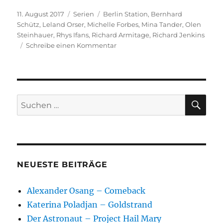
Veröffentlicht
Kategorien
Schlagwörter
11. August 2017
Serien
Berlin Station
,
Bernhard
am
Schütz
,
Leland Orser
,
Michelle Forbes
,
Mina Tander
,
Olen
Steinhauer
,
Rhys Ifans
,
Richard Armitage
,
Richard Jenkins
zu
Schreibe einen Kommentar
Berlin
Station
SU
Suchen
nach:
NEUESTE BEITRÄGE
Alexander Osang – Comeback
Katerina Poladjan – Goldstrand
Der Astronaut – Project Hail Mary