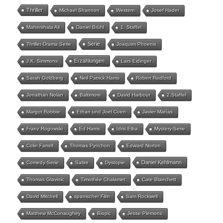
Thriller
Michael Shannon
Western
Josef Hader
Mahershala Ali
Daniel Brühl
1. Staffel
Serie
Thriller-Drama Serie
Joaquim Phoenix
Erzählungen
J.K. Simmons
Lars Eidinger
Sarah Goldberg
Neil Patrick Harris
Robert Redford
Jonathan Nolan
Baltimore
David Harbour
2.Staffel
Margot Robbie
Ethan und Joel Coen
Javier Marías
Franz Rogowski
Ed Harris
Idris Elba
Mystery-Serie
Colin Farrell
Thomas Pynchon
Edward Norton
Daniel Kehlmann
Comedy-Serie
Satire
Dystopie
Thomas Glavinic
Timothée Chalamet
Cate Blanchett
David Mitchell
spanischer Film
Sam Rockwell
Matthew McConaughey
Biopic
Jesse Plemons