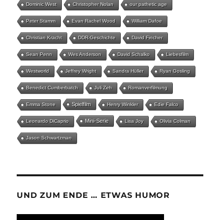
Dominic West
Christopher Nolan
our pathetic age
Peter Stamm
Evan Rachel Wood
William Dafoe
Christian Kracht
DDR-Geschichte
David Fincher
Sean Penn
Wes Anderson
David Schalko
Liebesfilm
Westworld
Jeffrey Wright
Sandra Hüller
Ryan Gosling
Benedict Cumberbatch
Juli Zeh
Romanverfilmung
Spielfilm
Emma Stone
Henry Winkler
Edie Falco
Mini-Serie
Leonardo DiCaprio
Lisa Joy
Olivia Colman
Jason Schwartzman
UND ZUM ENDE … ETWAS HUMOR