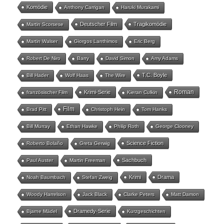
Komödie
Anthony Carrigan
Haruki Murakami
Deutscher Film
Tragikomödie
Martin Scorsese
Martin Walser
Giorgos Lanthimos
Eric Berg
Robert De Niro
Barry
David Simon
Amy Adams
T.C. Boyle
Bill Hader
Wolf Haas
The Wire
Roman
Krimi-Serie
französischer Film
Kieran Culkin
Film
Brad Pitt
Christoph Hein
Tom Hanks
Bill Murray
Ethan Hawke
Philip Roth
George Clooney
Science Fiction
Roberto Bolaño
Greta Gerwig
Sachbuch
Paul Auster
Martin Freeman
Krimi
Drama
Noah Baumbach
Stefan Zweig
Woody Harrelson
Jack Black
Clarke Peters
Matt Damon
Dramedy-Serie
Bjarne Mädel
Kurzgeschichten