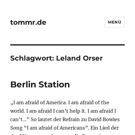
tommr.de
MENÜ
Schlagwort:
Leland Orser
Berlin Station
„I am afraid of America. I am afraid of the
world. I am afraid I can’t help it. I am afraid I
can’t…” So lautet der Refrain zu David Bowies
Song “I am afraid of Americans”. Ein Lied der