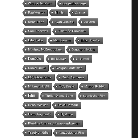
Woody Harrelson
our pathetic age
Thriller
Drama
Paul Auster
Sean Penn
Ryan Gosling
Juli Zeh
Sam Rockwell
Timothée Chalamet
Edie Falco
Matt Damon
Ethan Hawke
Matthew McConaughey
Jonathan Nolan
Komödie
Bill Murray
1. Staffel
Daniel Brühl
Giorgos Lanthimos
DDR-Geschichte
Martin Scorsese
T.C. Boyle
Mahershala Ali
Margot Robbie
Film
Thriller-Drama Serie
spanischer Film
Henry Winkler
David Harbour
Franz Rogowski
Dystopie
Filmklassiker der Jahrtausendwende
Tragikomödie
französischer Film