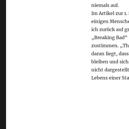
niemals auf.
Im Artikel zur 1
einigen Menschen
ich zurück auf g
„Breaking Bad“ 
zustimmen. „The
daran liegt, das
bleiben und sich
nicht dargestell
Lebens einer St