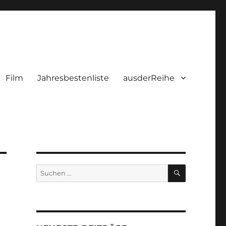
Film
Jahresbestenliste
ausderReihe
SUCHEN
Suchen
nach: