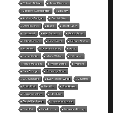
Roberto Bolaño
Jesse Plemons
Benedict Cumberbatch
Lisa Joy
Anthony Carrigan
Dominic West
David Mitchell
Biopic
Josef Hader
Westworld
Wes Anderson
Emma Stone
Robert De Niro
Colin Farrell
Edward Norton
Ed Harris
George Clooney
Barry
Kieran Culkin
Martin Walser
Bill Hader
Haruki Murakami
William Dafoe
Western
Dramedy-Serie
Lars Eidinger
J.K. Simmons
Evan Rachel Wood
2.Staffel
Philip Roth
The Wire
Tom Hanks
Kurzgeschichten
Idris Elba
Daniel Kehlmann
Christopher Nolan
Brad Pitt
David Simon
Romanverfilmung