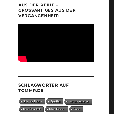
AUS DER REIHE –
GROSSARTIGES AUS DER V
ERGANGENHEIT:
SCHLAGWÖRTER AUF
TOMMR.DE
Science Fiction
Spielfilm
Michael Shannon
Cate Blanchett
Olivia Colman
Satire