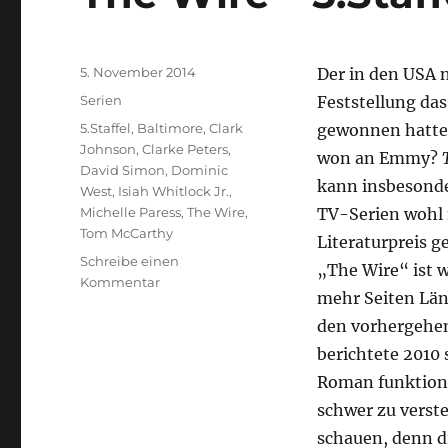
Veröffentlicht
5. November 2014
Der in den USA 
am
Kategorien
Serien
Feststellung da
Schlagwörter
5.Staffel
,
Baltimore
,
Clark
gewonnen hatte
Johnson
,
Clarke Peters
,
won an Emmy?
David Simon
,
Dominic
kann insbesonde
West
,
Isiah Whitlock Jr.
,
Michelle Paress
,
The Wire
,
TV-Serien wohl 
Tom McCarthy
Literaturpreis g
Schreibe einen
„The Wire“ ist 
zu
Kommentar
mehr Seiten Läng
The
Wire
den vorhergehen
–
berichtete 2010 
5.Staffel
Roman funktionie
schwer zu verst
schauen, denn di