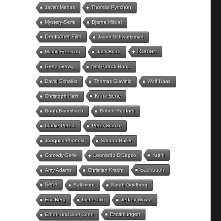
Javier Marías
Thomas Pynchon
Mystery-Serie
Bjarne Mädel
Deutscher Film
Jason Schwartzman
Roman
Martin Freeman
Jack Black
Greta Gerwig
Neil Patrick Harris
David Schalko
Thomas Glavinic
Wolf Haas
Krimi-Serie
Christoph Hein
Noah Baumbach
Robert Redford
Clarke Peters
Peter Stamm
Joaquim Phoenix
Sandra Hüller
Krimi
Comedy-Serie
Leonardo DiCaprio
Sachbuch
Amy Adams
Christian Kracht
Serie
Baltimore
Sarah Goldberg
Eric Berg
Liebesfilm
Jeffrey Wright
Erzählungen
Ethan und Joel Coen