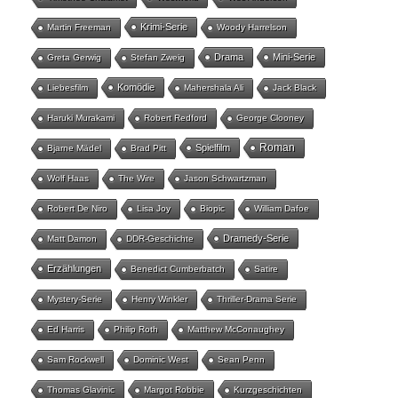
Krimi-Serie
Martin Freeman
Woody Harrelson
Drama
Mini-Serie
Greta Gerwig
Stefan Zweig
Komödie
Liebesfilm
Mahershala Ali
Jack Black
Haruki Murakami
Robert Redford
George Clooney
Roman
Spielfilm
Bjarne Mädel
Brad Pitt
Wolf Haas
The Wire
Jason Schwartzman
Robert De Niro
Lisa Joy
Biopic
William Dafoe
Dramedy-Serie
Matt Damon
DDR-Geschichte
Erzählungen
Benedict Cumberbatch
Satire
Mystery-Serie
Henry Winkler
Thriller-Drama Serie
Ed Harris
Philip Roth
Matthew McConaughey
Sam Rockwell
Dominic West
Sean Penn
Thomas Glavinic
Margot Robbie
Kurzgeschichten