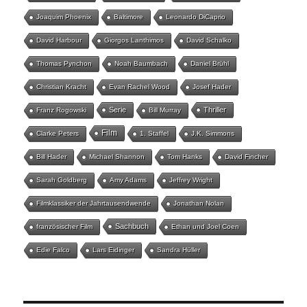
Joaquim Phoenix
Baltimore
Leonardo DiCaprio
David Harbour
Giorgos Lanthimos
David Schalko
Thomas Pynchon
Noah Baumbach
Daniel Brühl
Christian Kracht
Evan Rachel Wood
Josef Hader
Serie
Thriller
Franz Rogowski
Bill Murray
Film
Clarke Peters
1. Staffel
J.K. Simmons
Bill Hader
Michael Shannon
Tom Hanks
David Fincher
Sarah Goldberg
Amy Adams
Jeffrey Wright
Filmklassiker der Jahrtausendwende
Jonathan Nolan
Sachbuch
französischer Film
Ethan und Joel Coen
Edie Falco
Lars Eidinger
Sandra Hüller