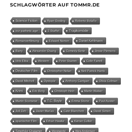
SCHLAGWÖRTER AUF TOMMR.DE
Science Fiction
Ryan Gosling
Roberto Bolaño
Tragikomödie
our pathetic age
2.Staffel
Daniel Kehlmann
Romanverfilmung
Edward Norton
Barry
Alexander Osang
Comedy-Serie
Jesse Plemons
Idris Elba
Western
Peter Stamm
Colin Farrell
Deutscher Film
Christopher Nolan
Neil Patrick Harris
David Mitchell
Dystopie
Anthony Carrigan
Olivia Colman
Krimi
Eric Berg
Christoph Hein
Martin Walser
T.C. Boyle
Martin Scorsese
Emma Stone
Paul Auster
Juli Zeh
Javier Marías
Cate Blanchett
David Simon
spanischer Film
Ethan Hawke
Kieran Culkin
Timothée Chalamet
Westworld
Wes Anderson