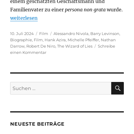
einem geschätzten Geschäftsmann und
Familienvater zu einer
persona non grata
wurde.
„The Wizard of Lies“
weiterlesen
Veröffentlicht
Kategorien
Schlagwörter
10. Juli 2024
Film
Alessandro Nivola
,
Barry Levinson
,
am
Biographie
,
Film
,
Hank Azira
,
Michelle Pfeiffer
,
Nathan
Darrow
,
Robert De Niro
,
The Wizard of Lies
Schreibe
zu
einen Kommentar
The
Wizard
of
Lies
SU
Suchen
nach:
NEUESTE BEITRÄGE