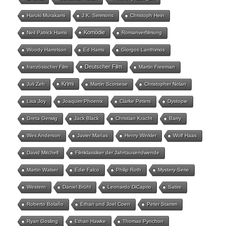
Haruki Murakami
J.K. Simmons
Christoph Hein
Komödie
Neil Patrick Harris
Romanverfilmung
Woody Harrelson
Ed Harris
Giorgos Lanthimos
Deutscher Film
französischer Film
Martin Freeman
Krimi
Juli Zeh
Martin Scorsese
Christopher Nolan
Lisa Joy
Joaquim Phoenix
Clarke Peters
Dystopie
Greta Gerwig
Jack Black
Christian Kracht
Barry
Wes Anderson
Javier Marías
Henry Winkler
Wolf Haas
David Mitchell
Filmklassiker der Jahrtausendwende
Martin Walser
Edie Falco
Philip Roth
Mystery-Serie
Western
Daniel Brühl
Leonardo DiCaprio
Satire
Roberto Bolaño
Ethan und Joel Coen
Peter Stamm
Ryan Gosling
Ethan Hawke
Thomas Pynchon