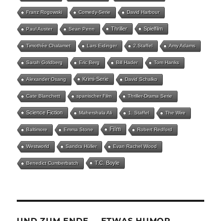
Franz Rogowski
Comedy-Serie
David Harbour
Thriller
Spielfilm
Paul Auster
Sean Penn
Timothée Chalamet
Lars Eidinger
2.Staffel
Amy Adams
Sarah Goldberg
Eric Berg
Bill Hader
Tom Hanks
Krimi-Serie
Alexander Osang
David Schalko
Cate Blanchett
spanischer Film
Thriller-Drama Serie
Science Fiction
Mahershala Ali
1. Staffel
The Wire
Film
Baltimore
Emma Stone
Robert Redford
Westworld
Sandra Hüller
Evan Rachel Wood
T.C. Boyle
Benedict Cumberbatch
UND ZUM ENDE … ETWAS HUMOR