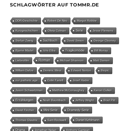
SCHLAGWÖRTER AUF TOMMR.DE
DDR-Geschichte
Robert De Niro
Margot Robbie
Serie
Kurzgeschichten
Olivia Colman
Jesse Plemons
Sachbuch
Stefan Zweig
David Simon
George Clooney
Tragikomödie
Bjarne Mädel
Idris Elba
Bill Murray
Roman
Liebesfilm
Michael Shannon
Matt Damon
William Dafoe
Dominic West
Edward Norton
Biopic
our pathetic age
Colin Farrell
Josef Hader
Jason Schwartzman
Matthew McConaughey
Kieran Culkin
Erzählungen
Noah Baumbach
Jeffrey Wright
Brad Pitt
Mini-Serie
Dramedy-Serie
David Fincher
Daniel Kehlmann
Thomas Glavinic
Sam Rockwell
Drama
Jonathan Nolan
Anthony Carrigan