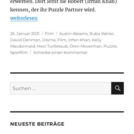
erwerben. Dort lernt sie Robert (Irrfan Khan)
kennen, der ihr Puzzle Partner wird.
„Puzzle“
weiterlesen
Veröffentlicht
Kategorien
Schlagwörter
26. Januar 2021
Film
Austin Abrams
,
Buba Weiler
,
am
David Denman
,
Drama
,
Film
,
Irrfan Khan
,
Kelly
Macdonnald
,
Marc Turtletaub
,
Oren Moverman
,
Puzzle
,
zu
Spielfilm
Schreibe einen Kommentar
Puzzle
SU
Suchen
nach:
NEUESTE BEITRÄGE