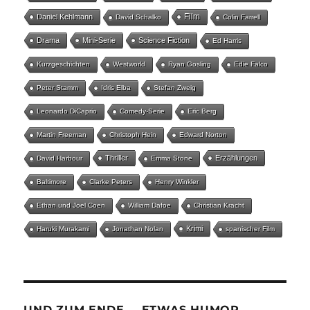
Film
Daniel Kehlmann
David Schalko
Colin Farrell
Drama
Mini-Serie
Science Fiction
Ed Harris
Kurzgeschichten
Westworld
Ryan Gosling
Edie Falco
Peter Stamm
Idris Elba
Stefan Zweig
Leonardo DiCaprio
Comedy-Serie
Eric Berg
Martin Freeman
Christoph Hein
Edward Norton
Thriller
Erzählungen
David Harbour
Emma Stone
Baltimore
Clarke Peters
Henry Winkler
Ethan und Joel Coen
William Dafoe
Christian Kracht
Krimi
Haruki Murakami
Jonathan Nolan
spanischer Film
UND ZUM ENDE … ETWAS HUMOR