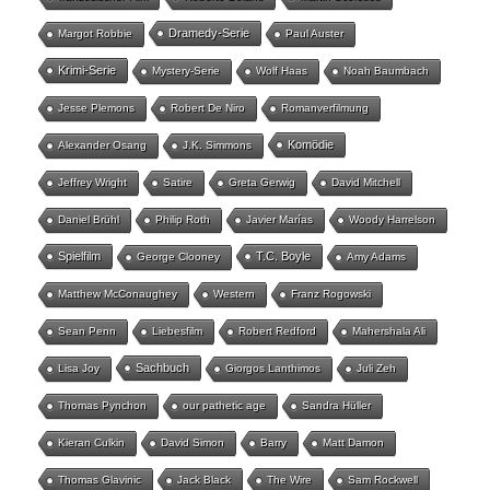
Dramedy-Serie
Margot Robbie
Paul Auster
Krimi-Serie
Mystery-Serie
Wolf Haas
Noah Baumbach
Jesse Plemons
Robert De Niro
Romanverfilmung
Komödie
Alexander Osang
J.K. Simmons
Jeffrey Wright
Satire
Greta Gerwig
David Mitchell
Daniel Brühl
Philip Roth
Javier Marías
Woody Harrelson
Spielfilm
T.C. Boyle
George Clooney
Amy Adams
Matthew McConaughey
Western
Franz Rogowski
Sean Penn
Liebesfilm
Robert Redford
Mahershala Ali
Sachbuch
Lisa Joy
Giorgos Lanthimos
Juli Zeh
Thomas Pynchon
our pathetic age
Sandra Hüller
Kieran Culkin
David Simon
Barry
Matt Damon
Thomas Glavinic
Jack Black
The Wire
Sam Rockwell