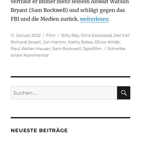
vertraut er immer mehr seinem Anwalt Watson
Bryant (Sam Rockwell) und schlägt gegen das
„Der Fall Richard Jewell
FBI und die Medien zurück.
weiterlesen
Veröffentlicht
Kategorien
Schlagwörter
11. Januar 2022
Film
Billy Ray
,
Clint Eastwood
,
Der Fall
am
Richard Jewell
,
Jon Hamm
,
Kathy Bates
,
Olivia Wilde
,
Paul Walter Hauser
,
Sam Rockwell
,
Spielfilm
Schreibe
zu
einen Kommentar
Der
Fall
Richard
Jewell
SU
Suchen
nach:
NEUESTE BEITRÄGE