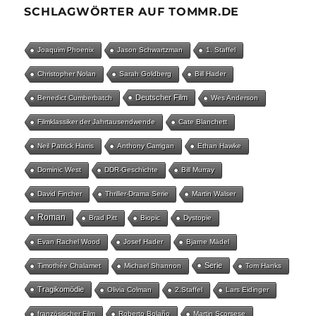
SCHLAGWÖRTER AUF TOMMR.DE
Joaquim Phoenix
Jason Schwartzman
1. Staffel
Christopher Nolan
Sarah Goldberg
Bill Hader
Deutscher Film
Benedict Cumberbatch
Wes Anderson
Filmklassiker der Jahrtausendwende
Cate Blanchett
Neil Patrick Harris
Anthony Carrigan
Ethan Hawke
Dominic West
DDR-Geschichte
Bill Murray
David Fincher
Thriller-Drama Serie
Martin Walser
Roman
Brad Pitt
Biopic
Dystopie
Evan Rachel Wood
Josef Hader
Bjarne Mädel
Serie
Timothée Chalamet
Michael Shannon
Tom Hanks
Tragikomödie
Olivia Colman
2.Staffel
Lars Eidinger
französischer Film
Roberto Bolaño
Martin Scorsese