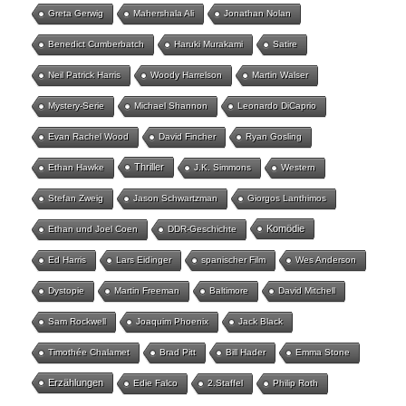
Greta Gerwig
Mahershala Ali
Jonathan Nolan
Benedict Cumberbatch
Haruki Murakami
Satire
Neil Patrick Harris
Woody Harrelson
Martin Walser
Mystery-Serie
Michael Shannon
Leonardo DiCaprio
Evan Rachel Wood
David Fincher
Ryan Gosling
Thriller
Ethan Hawke
J.K. Simmons
Western
Stefan Zweig
Jason Schwartzman
Giorgos Lanthimos
Komödie
Ethan und Joel Coen
DDR-Geschichte
Ed Harris
Lars Eidinger
spanischer Film
Wes Anderson
Dystopie
Martin Freeman
Baltimore
David Mitchell
Sam Rockwell
Joaquim Phoenix
Jack Black
Timothée Chalamet
Brad Pitt
Bill Hader
Emma Stone
Erzählungen
Edie Falco
2.Staffel
Philip Roth