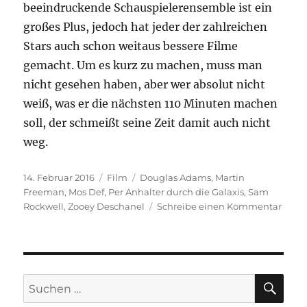
beeindruckende Schauspielerensemble ist ein
großes Plus, jedoch hat jeder der zahlreichen
Stars auch schon weitaus bessere Filme
gemacht. Um es kurz zu machen, muss man
nicht gesehen haben, aber wer absolut nicht
weiß, was er die nächsten 110 Minuten machen
soll, der schmeißt seine Zeit damit auch nicht
weg.
Veröffentlicht
Kategorien
Schlagwörter
14. Februar 2016
Film
Douglas Adams
,
Martin
am
Freeman
,
Mos Def
,
Per Anhalter durch die Galaxis
,
Sam
zu
Rockwell
,
Zooey Deschanel
Schreibe einen Kommentar
Per
Anhal
durc
die
Galax
SU
Suchen
nach: