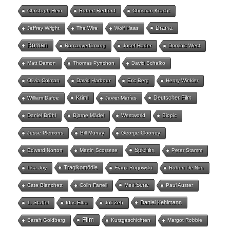
Christoph Hein
Robert Redford
Christian Kracht
Drama
Jeffrey Wright
The Wire
Wolf Haas
Roman
Romanverfilmung
Josef Hader
Dominic West
Matt Damon
Thomas Pynchon
David Schalko
Olivia Colman
David Harbour
Eric Berg
Henry Winkler
Krimi
Deutscher Film
William Dafoe
Javier Marías
Daniel Brühl
Bjarne Mädel
Westworld
Biopic
Jesse Plemons
Bill Murray
George Clooney
Spielfilm
Edward Norton
Martin Scorsese
Peter Stamm
Tragikomödie
Lisa Joy
Franz Rogowski
Robert De Niro
Mini-Serie
Cate Blanchett
Colin Farrell
Paul Auster
Daniel Kehlmann
1. Staffel
Idris Elba
Juli Zeh
Film
Sarah Goldberg
Kurzgeschichten
Margot Robbie