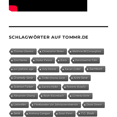
SCHLAGWÖRTER AUF TOMMR.DE
Thomas Glavinic
Christopher Nolan
Matthew McConaughey
Tom Hanks
Clarke Peters
Barry
französischer Film
Sachbuch
our pathetic age
Amy Adams
Kieran Culkin
Dramedy-Serie
Krimi-Serie
Thriller-Drama Serie
Science Fiction
Sandra Hüller
Roberto Bolaño
Alexander Osang
Noah Baumbach
Comedy-Serie
Liebesfilm
Filmklassiker der Jahrtausendwende
David Simon
Serie
T.C. Boyle
Anthony Carrigan
Sean Penn