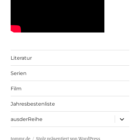
Literatur
Serien
Film
Jahresbestenliste
Unterme
ausderReihe
öffnen
tommr.de
Stolz präsentiert von WordPress