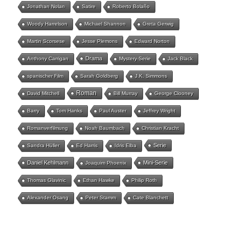
Jonathan Nolan
Satire
Roberto Bolaño
Woody Harrelson
Michael Shannon
Greta Gerwig
Martin Scorsese
Jesse Plemons
Edward Norton
Drama
Anthony Carrigan
Mystery-Serie
Jack Black
spanischer Film
Sarah Goldberg
J.K. Simmons
Roman
David Mitchell
Bill Murray
George Clooney
Barry
Tom Hanks
Paul Auster
Jeffrey Wright
Romanverfilmung
Noah Baumbach
Christian Kracht
Serie
Sandra Hüller
Ed Harris
Idris Elba
Daniel Kehlmann
Mini-Serie
Joaquim Phoenix
Thomas Glavinic
Ethan Hawke
Philip Roth
Alexander Osang
Peter Stamm
Cate Blanchett