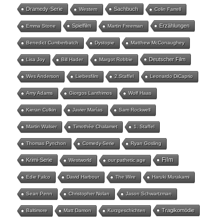
Dramedy-Serie
Sachbuch
Western
Colin Farrell
Spielfilm
Erzählungen
Emma Stone
Martin Freeman
Benedict Cumberbatch
Dystopie
Matthew McConaughey
Deutscher Film
Lisa Joy
Bill Hader
Margot Robbie
Wes Anderson
Liebesfilm
2.Staffel
Leonardo DiCaprio
Amy Adams
Giorgos Lanthimos
Wolf Haas
Kieran Culkin
Javier Marías
Sam Rockwell
Martin Walser
Timothée Chalamet
1. Staffel
Thomas Pynchon
Comedy-Serie
Ryan Gosling
Film
Krimi-Serie
Westworld
our pathetic age
Edie Falco
David Harbour
The Wire
Haruki Murakami
Sean Penn
Christopher Nolan
Jason Schwartzman
Tragikomödie
Baltimore
Matt Damon
Kurzgeschichten