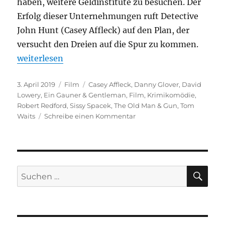
haben, weitere Geldinstitute zu besuchen. Der
Erfolg dieser Unternehmungen ruft Detective
John Hunt (Casey Affleck) auf den Plan, der
versucht den Dreien auf die Spur zu kommen.
„Ein Gauner & Gentleman“
weiterlesen
Veröffentlicht
Kategorien
Schlagwörter
3. April 2019
Film
Casey Affleck
,
Danny Glover
,
David
am
Lowery
,
Ein Gauner & Gentleman
,
Film
,
Krimikomödie
,
Robert Redford
,
Sissy Spacek
,
The Old Man & Gun
,
Tom
zu
Waits
Schreibe einen Kommentar
Ein
Gauner
&
Gentleman
SU
Suchen
nach: