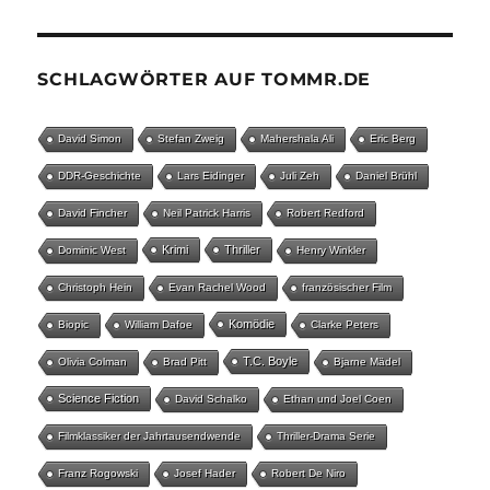
SCHLAGWÖRTER AUF TOMMR.DE
David Simon
Stefan Zweig
Mahershala Ali
Eric Berg
DDR-Geschichte
Lars Eidinger
Juli Zeh
Daniel Brühl
David Fincher
Neil Patrick Harris
Robert Redford
Krimi
Thriller
Dominic West
Henry Winkler
Christoph Hein
Evan Rachel Wood
französischer Film
Komödie
Biopic
William Dafoe
Clarke Peters
T.C. Boyle
Olivia Colman
Brad Pitt
Bjarne Mädel
Science Fiction
David Schalko
Ethan und Joel Coen
Filmklassiker der Jahrtausendwende
Thriller-Drama Serie
Franz Rogowski
Josef Hader
Robert De Niro