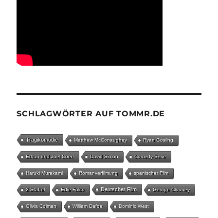
SCHLAGWÖRTER AUF TOMMR.DE
Tragikomödie
Matthew McConaughey
Ryan Gosling
Ethan und Joel Coen
David Simon
Comedy-Serie
Haruki Murakami
Romanverfilmung
spanischer Film
Deutscher Film
2.Staffel
Edie Falco
George Clooney
Olivia Colman
William Dafoe
Dominic West