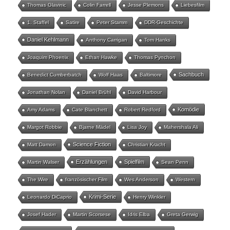
Thomas Glavinic
Colin Farrell
Jesse Plemons
Liebesfilm
1. Staffel
Satire
Peter Stamm
DDR-Geschichte
Daniel Kehlmann
Anthony Carrigan
Tom Hanks
Joaquim Phoenix
Ethan Hawke
Thomas Pynchon
Sachbuch
Benedict Cumberbatch
Wolf Haas
Baltimore
Jonathan Nolan
Daniel Brühl
David Harbour
Komödie
Amy Adams
Cate Blanchett
Robert Redford
Margot Robbie
Bjarne Mädel
Lisa Joy
Mahershala Ali
Science Fiction
Matt Damon
Christian Kracht
Erzählungen
Spielfilm
Martin Walser
Sean Penn
The Wire
französischer Film
Wes Anderson
Western
Krimi-Serie
Leonardo DiCaprio
Henry Winkler
Josef Hader
Martin Scorsese
Idris Elba
Greta Gerwig