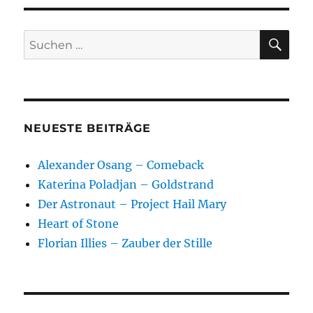
–
Mit
der
SU
Suchen
Endurance
nach:
ins
ewige
Eis
NEUESTE BEITRÄGE
Alexander Osang – Comeback
Katerina Poladjan – Goldstrand
Der Astronaut – Project Hail Mary
Heart of Stone
Florian Illies – Zauber der Stille