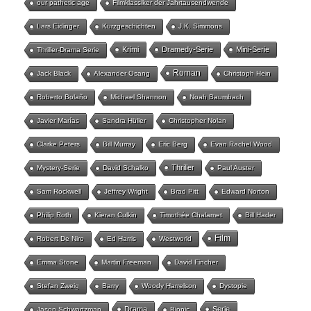
our pathetic age
Filmklassiker der Jahrtausendwende
Lars Eidinger
Kurzgeschichten
J.K. Simmons
Krimi
Dramedy-Serie
Mini-Serie
Thriller-Drama Serie
Roman
Jack Black
Alexander Osang
Christoph Hein
Roberto Bolaño
Michael Shannon
Noah Baumbach
Javier Marías
Sandra Hüller
Christopher Nolan
Clarke Peters
Bill Murray
Eric Berg
Evan Rachel Wood
Thriller
Mystery-Serie
David Schalko
Paul Auster
Sam Rockwell
Jeffrey Wright
Brad Pitt
Edward Norton
Philip Roth
Kieran Culkin
Timothée Chalamet
Bill Hader
Film
Robert De Niro
Ed Harris
Westworld
Emma Stone
Martin Freeman
David Fincher
Stefan Zweig
Barry
Woody Harrelson
Dystopie
Drama
Serie
Jason Schwartzman
Biopic