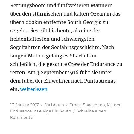
Rettungsboote und fünf weiteren Männern
über den stürmischen und kalten Ozean in das
über 1.000km entfernte South Georgia zu
segeln. Dies gilt bis heute, als eine der
heldenhaftesten und schwierigsten
Segelfahrten der Seefahrtsgeschichte. Nach
langen Mühen gelang es Shackelton
schließlich, die gesamte Crew der Endurance zu
retten. Am 3.September 1916 fuhr sie unter
dem Jubel der Einwohner nach Punta Arenas
„Ernest Shackelton – Mit der Endurance ins ewi
ein.
weiterlesen
Veröffentlicht
Kategorien
Schlagwörter
17. Januar 2017
Sachbuch
Ernest Shackelton
,
Mit der
am
Endurance ins ewige Eis
,
South
Schreibe einen
zu
Kommentar
Ernest
Shackelton