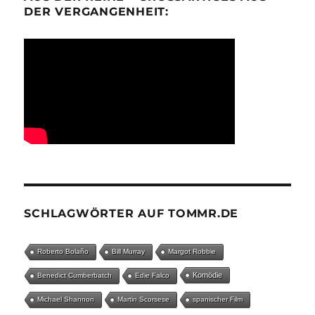
ER VERGANGENHEIT:
SCHLAGWÖRTER AUF TOMMR.DE
Roberto Bolaño
Bill Murray
Margot Robbie
Komödie
Benedict Cumberbatch
Edie Falco
Michael Shannon
Martin Scorsese
spanischer Film