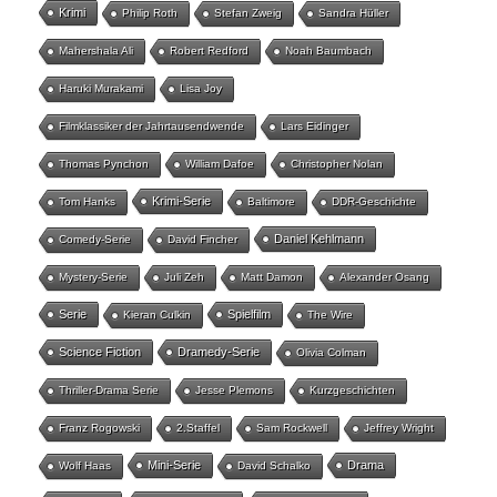
Krimi
Philip Roth
Stefan Zweig
Sandra Hüller
Mahershala Ali
Robert Redford
Noah Baumbach
Haruki Murakami
Lisa Joy
Filmklassiker der Jahrtausendwende
Lars Eidinger
Thomas Pynchon
William Dafoe
Christopher Nolan
Krimi-Serie
Tom Hanks
Baltimore
DDR-Geschichte
Daniel Kehlmann
Comedy-Serie
David Fincher
Mystery-Serie
Juli Zeh
Matt Damon
Alexander Osang
Serie
Spielfilm
Kieran Culkin
The Wire
Science Fiction
Dramedy-Serie
Olivia Colman
Thriller-Drama Serie
Jesse Plemons
Kurzgeschichten
Franz Rogowski
2.Staffel
Sam Rockwell
Jeffrey Wright
Mini-Serie
Drama
Wolf Haas
David Schalko