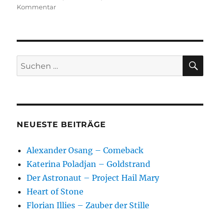
zu
Kommentar
Somewhere
SU
Suchen
nach:
NEUESTE BEITRÄGE
Alexander Osang – Comeback
Katerina Poladjan – Goldstrand
Der Astronaut – Project Hail Mary
Heart of Stone
Florian Illies – Zauber der Stille