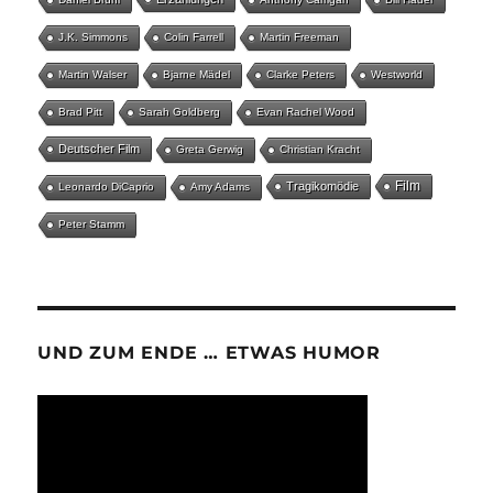
J.K. Simmons
Colin Farrell
Martin Freeman
Martin Walser
Bjarne Mädel
Clarke Peters
Westworld
Brad Pitt
Sarah Goldberg
Evan Rachel Wood
Deutscher Film
Greta Gerwig
Christian Kracht
Film
Tragikomödie
Leonardo DiCaprio
Amy Adams
Peter Stamm
UND ZUM ENDE … ETWAS HUMOR