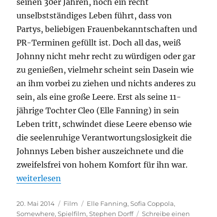
seinen 30er Jahren, noch ein recht
unselbstständiges Leben führt, dass von
Partys, beliebigen Frauenbekanntschaften und
PR-Terminen gefüllt ist. Doch all das, weiß
Johnny nicht mehr recht zu würdigen oder gar
zu genießen, vielmehr scheint sein Dasein wie
an ihm vorbei zu ziehen und nichts anderes zu
sein, als eine große Leere. Erst als seine 11-
jährige Tochter Cleo (Elle Fanning) in sein
Leben tritt, schwindet diese Leere ebenso wie
die seelenruhige Verantwortungslosigkeit die
Johnnys Leben bisher auszeichnete und die
zweifelsfrei von hohem Komfort für ihn war.
„Somewhere“
weiterlesen
Veröffentlicht
Kategorien
Schlagwörter
20. Mai 2014
Film
Elle Fanning
,
Sofia Coppola
,
am
Somewhere
,
Spielfilm
,
Stephen Dorff
Schreibe einen