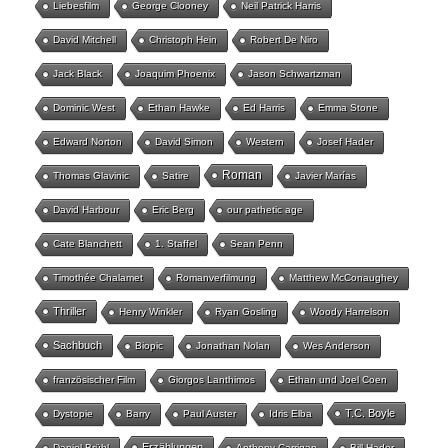
Liebesfilm
George Clooney
Neil Patrick Harris
David Mitchell
Christoph Hein
Robert De Niro
Jack Black
Joaquim Phoenix
Jason Schwartzman
Dominic West
Ethan Hawke
Ed Harris
Emma Stone
Edward Norton
David Simon
Western
Josef Hader
Roman
Thomas Glavinic
Satire
Javier Marías
David Harbour
Eric Berg
our pathetic age
Cate Blanchett
1. Staffel
Sean Penn
Timothée Chalamet
Romanverfilmung
Matthew McConaughey
Thriller
Henry Winkler
Ryan Gosling
Woody Harrelson
Sachbuch
Biopic
Jonathan Nolan
Wes Anderson
französischer Film
Giorgos Lanthimos
Ethan und Joel Coen
T.C. Boyle
Dystopie
Barry
Paul Auster
Idris Elba
Erzählungen
Daniel Brühl
Anthony Carrigan
Bill Hader