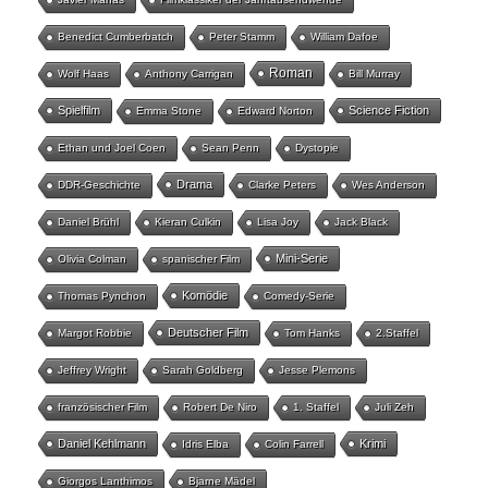
Benedict Cumberbatch
Peter Stamm
William Dafoe
Roman
Wolf Haas
Anthony Carrigan
Bill Murray
Spielfilm
Science Fiction
Emma Stone
Edward Norton
Ethan und Joel Coen
Sean Penn
Dystopie
Drama
DDR-Geschichte
Clarke Peters
Wes Anderson
Daniel Brühl
Kieran Culkin
Lisa Joy
Jack Black
Mini-Serie
Olivia Colman
spanischer Film
Komödie
Thomas Pynchon
Comedy-Serie
Deutscher Film
Margot Robbie
Tom Hanks
2.Staffel
Jeffrey Wright
Sarah Goldberg
Jesse Plemons
französischer Film
Robert De Niro
1. Staffel
Juli Zeh
Daniel Kehlmann
Krimi
Idris Elba
Colin Farrell
Giorgos Lanthimos
Bjarne Mädel