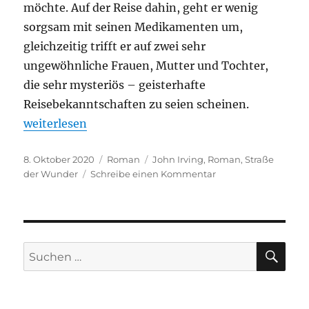
möchte. Auf der Reise dahin, geht er wenig
sorgsam mit seinen Medikamenten um,
gleichzeitig trifft er auf zwei sehr
ungewöhnliche Frauen, Mutter und Tochter,
die sehr mysteriös – geisterhafte
Reisebekanntschaften zu seien scheinen.
„John Irving – Straße der Wunder“
weiterlesen
Veröffentlicht
Kategorien
Schlagwörter
8. Oktober 2020
Roman
John Irving
,
Roman
,
Straße
am
zu
der Wunder
Schreibe einen Kommentar
John
Irving
–
Straße
der
SU
Suchen
Wunder
nach: