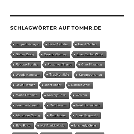
SCHLAGWÖRTER AUF TOMMR.DE
our pathetic age
David Schalko
David Mitchell
Stefan Zweig
George Clooney
Evan Rachel Wood
Roberto Bolaño
Romanverfilmung
Cate Blanchett
Tragikomödie
Woody Harrelson
Kurzgeschichten
David Fincher
Josef Hader
Dominic West
Martin Freeman
Mystery-Serie
Western
Joaquim Phoenix
Matt Damon
Noah Baumbach
Alexander Osang
Paul Auster
Franz Rogowski
Dramedy-Serie
Edie Falco
Neil Patrick Harris