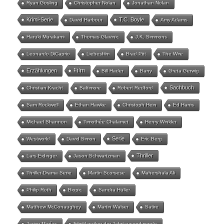
Ryan Gosling
Christopher Nolan
Jonathan Nolan
Krimi-Serie
T.C. Boyle
David Harbour
Amy Adams
Haruki Murakami
Thomas Glavinic
J.K. Simmons
Leonardo DiCaprio
Liebesfilm
Brad Pitt
The Wire
Film
Erzählungen
Bill Hader
Barry
Greta Gerwig
Sachbuch
Christian Kracht
Baltimore
Robert Redford
Sam Rockwell
Ethan Hawke
Christoph Hein
Ed Harris
Michael Shannon
Timothée Chalamet
Henry Winkler
Serie
Westworld
David Simon
Eric Berg
Thriller
Lars Eidinger
Jason Schwartzman
Thriller-Drama Serie
Martin Scorsese
Mahershala Ali
Philip Roth
Biopic
Sandra Hüller
Matthew McConaughey
Martin Walser
Satire
Javier Marías
Filmklassiker der Jahrtausendwende