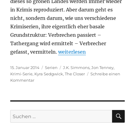
dieses so großen Landes werden immer wieder
in Krimis reproduziert. Aber darum geht es
nicht, sondern darum, wie uns verschiedene
Krimiserien, ihre eigentlich eher basale
Grundstruktur: Verbrechen passiert –
Tathergang wird ermittelt – Verbrecher
„The Closer“
gefasst, vermitteln.
weiterlesen
Veröffentlicht
Kategorien
Schlagwörter
15. Januar 2014
Serien
J.K. Simmons
,
Jon Tenney
,
am
Krimi-Serie
,
Kyra Sedgwick
,
The Closer
Schreibe einen
zu
Kommentar
The
Closer
SU
Suchen
nach: