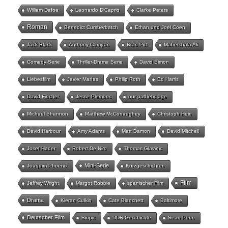
William Dafoe
Leonardo DiCaprio
Clarke Peters
Roman
Benedict Cumberbatch
Ethan und Joel Coen
Jack Black
Anthony Carrigan
Brad Pitt
Mahershala Ali
Comedy-Serie
Thriller-Drama Serie
David Simon
Liebesfilm
Javier Marías
Philip Roth
Ed Harris
David Fincher
Jesse Plemons
our pathetic age
Michael Shannon
Matthew McConaughey
Christoph Hein
David Harbour
Amy Adams
Matt Damon
David Mitchell
Josef Hader
Robert De Niro
Thomas Glavinic
Mini-Serie
Joaquim Phoenix
Kurzgeschichten
Film
Jeffrey Wright
Margot Robbie
spanischer Film
Drama
Kieran Culkin
Cate Blanchett
Baltimore
Deutscher Film
Biopic
DDR-Geschichte
Sean Penn