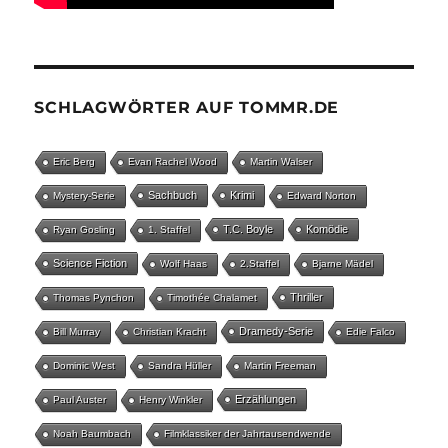
SCHLAGWÖRTER AUF TOMMR.DE
Eric Berg
Evan Rachel Wood
Martin Walser
Sachbuch
Krimi
Mystery-Serie
Edward Norton
T.C. Boyle
Komödie
Ryan Gosling
1. Staffel
Science Fiction
Wolf Haas
2.Staffel
Bjarne Mädel
Thriller
Thomas Pynchon
Timothée Chalamet
Dramedy-Serie
Bill Murray
Christian Kracht
Edie Falco
Dominic West
Sandra Hüller
Martin Freeman
Erzählungen
Paul Auster
Henry Winkler
Noah Baumbach
Filmklassiker der Jahrtausendwende