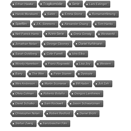
Tragikomödie
Serie
Ethan Hawke
Lars Eidinger
Haruki Murakami
Satire
Emma Stone
Romanverfilmung
Spielfilm
J.K. Simmons
Alexander Osang
Tom Hanks
Krimi-Serie
Neil Patrick Harris
Greta Gerwig
Westworld
Daniel Kehlmann
Jonathan Nolan
George Clooney
Sarah Goldberg
Colin Farrell
Idris Elba
Woody Harrelson
Franz Rogowski
Lisa Joy
Western
Barry
The Wire
Peter Stamm
Dystopie
Wes Anderson
Martin Scorsese
Bill Hader
Juli Zeh
Olivia Colman
Roberto Bolaño
Giorgos Lanthimos
David Schalko
Sam Rockwell
Jason Schwartzman
Christopher Nolan
Robert Redford
Daniel Brühl
Stefan Zweig
französischer Film