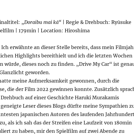
inaltitel: „
Doraibu mai kā“
| Regie & Drehbuch: Ryūsuke
elfilm | 179min | Location: Hiroshima
. Ich erwähnte an dieser Stelle bereits, dass mein Filmjah
ichen Highlights bereithielt und ich die letzten Wochen
n würde, dieses noch zu finden. „Drive My Car“ ist gena
 Glanzlicht geworden.
hatte meine Aufmerksamkeit gewonnen, durch die
se, die der Film 2022 gewinnen konnte. Zusätzlich sprac
as Drehbuch auf einer Geschichte Haruki Murakamis
r geneigte Leser dieses Blogs dürfte meine Sympathien z
ntesten japanischen Autoren des laufenden Jahrhunder
zu, als ich sah das der Streifen eine Laufzeit von 180min
liert zu haben, mir den Spielfilm auf zwei Abende zu