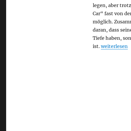
legen, aber trot
Car“ fast von de
möglich. Zusamm
daran, dass sei
Tiefe haben, son
„Drive My Ca
ist.
weiterlesen