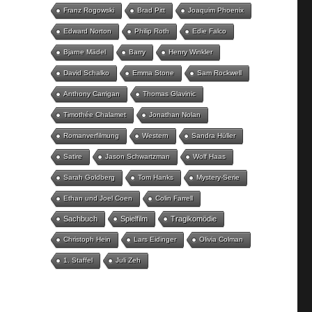
Franz Rogowski
Brad Pitt
Joaquim Phoenix
Edward Norton
Philip Roth
Edie Falco
Bjarne Mädel
Barry
Henry Winkler
David Schalko
Emma Stone
Sam Rockwell
Anthony Carrigan
Thomas Glavinic
Timothée Chalamet
Jonathan Nolan
Romanverfilmung
Western
Sandra Hüller
Satire
Jason Schwartzman
Wolf Haas
Sarah Goldberg
Tom Hanks
Mystery-Serie
Ethan und Joel Coen
Colin Farrell
Sachbuch
Spielfilm
Tragikomödie
Christoph Hein
Lars Eidinger
Olivia Colman
1. Staffel
Juli Zeh