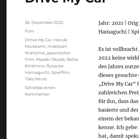
Veröffentlicht
26. Dezember 2022
Jahr: 2021 | Orig
am
Kategorien
Film
Hamaguchi | Spi
Schlagwörter
Drrive My Car
,
Haruki
Murakami
,
Hidetoshi
Es ist vollbracht
Nishijima
,
japanischer
2022 keine wirkl
Film
,
Masaki Okada
,
Reika
Kirishima
,
Ryūsuke
des Jahres nutze
Hamaguchi
,
Spielfilm
,
dieses gesuchte
Tōko Miura
„Drive My Car“ 
Schreibe einen
zahlreichen Prei
zu
Kommentar
Drive
für ihn, dass d
My
basierte und de
Car
einem der bekan
kenne. Ich gebe 
hat, damit speku