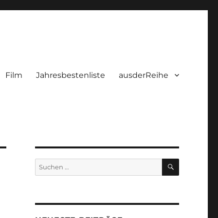
Film
Jahresbestenliste
ausderReihe
SUCHEN
Suchen
nach: