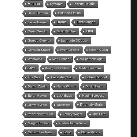
Roman
Dystopie
Roberto Bolaño
Science Fiction
David Harbour
Drama
Erzählungen
Javier Marías
Film
Greta Gerwig
David Fincher
George Clooney
Leonardo DiCaprio
Christian Kracht
Ryan Gosling
Kieran Culkin
Westworld
Matt Damon
our pathetic age
Krimi
Kurzgeschichten
Martin Freeman
The Wire
Alexander Osang
Robert Redford
Stefan Zweig
Martin Walser
David Simon
Ethan Hawke
Jack Black
Martin Scorsese
Dramedy-Serie
Dominic West
Baltimore
französischer Film
Jeffrey Wright
Idris Elba
Margot Robbie
Thriller-Drama Serie
Serie
Christopher Nolan
Clarke Peters