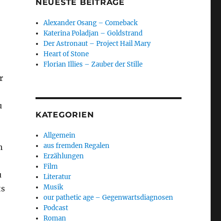
NEUESTE BEITRÄGE
Alexander Osang – Comeback
Katerina Poladjan – Goldstrand
Der Astronaut – Project Hail Mary
Heart of Stone
Florian Illies – Zauber der Stille
r
u
KATEGORIEN
Allgemein
aus fremden Regalen
h
Erzählungen
Film
u
Literatur
Musik
ts
our pathetic age – Gegenwartsdiagnosen
Podcast
Roman