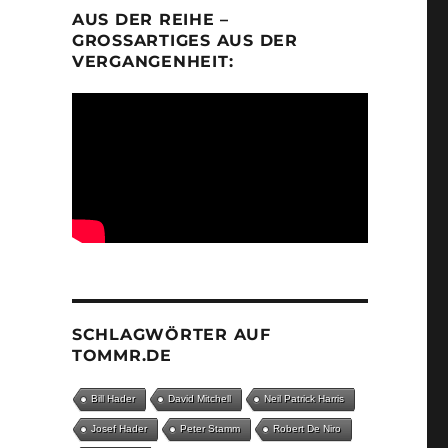
AUS DER REIHE –
GROSSARTIGES AUS DER V
ERGANGENHEIT:
SCHLAGWÖRTER AUF
TOMMR.DE
Bill Hader
David Mitchell
Neil Patrick Harris
Josef Hader
Peter Stamm
Robert De Niro