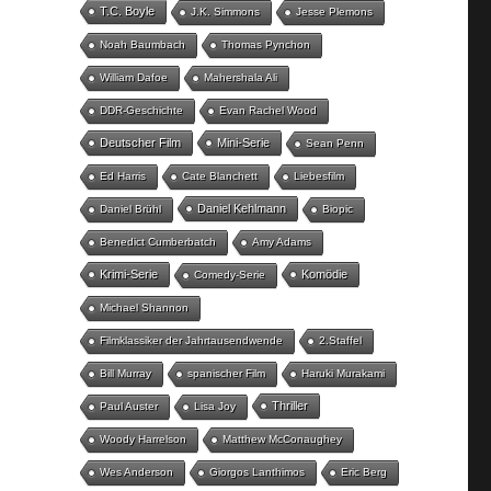
T.C. Boyle
J.K. Simmons
Jesse Plemons
Noah Baumbach
Thomas Pynchon
William Dafoe
Mahershala Ali
DDR-Geschichte
Evan Rachel Wood
Deutscher Film
Mini-Serie
Sean Penn
Ed Harris
Cate Blanchett
Liebesfilm
Daniel Kehlmann
Daniel Brühl
Biopic
Benedict Cumberbatch
Amy Adams
Krimi-Serie
Komödie
Comedy-Serie
Michael Shannon
Filmklassiker der Jahrtausendwende
2.Staffel
Bill Murray
spanischer Film
Haruki Murakami
Thriller
Paul Auster
Lisa Joy
Woody Harrelson
Matthew McConaughey
Wes Anderson
Giorgos Lanthimos
Eric Berg