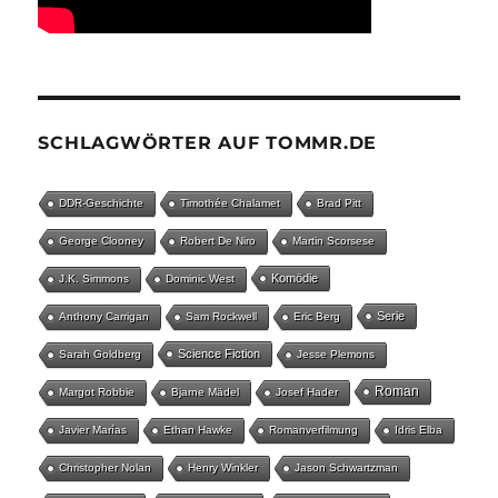
SCHLAGWÖRTER AUF TOMMR.DE
DDR-Geschichte
Timothée Chalamet
Brad Pitt
George Clooney
Robert De Niro
Martin Scorsese
Komödie
J.K. Simmons
Dominic West
Serie
Anthony Carrigan
Sam Rockwell
Eric Berg
Science Fiction
Sarah Goldberg
Jesse Plemons
Roman
Margot Robbie
Bjarne Mädel
Josef Hader
Javier Marías
Ethan Hawke
Romanverfilmung
Idris Elba
Christopher Nolan
Henry Winkler
Jason Schwartzman