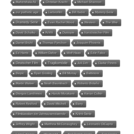
Mahershala Ali
Christian Kracht
Michael Shannon
our pathetic age
Liebesfilm
Bill Hader
Mystery-Serie
Dramedy-Serie
Evan Rachel Wood
Western
The Wire
Krimi
David Schalko
Dystopie
französischer Film
Daniel Brühl
Thomas Pynchon
Joaquim Phoenix
Ed Harris
William Dafoe
Wolf Haas
Edie Falco
Deutscher Film
Tragikomödie
Juli Zeh
Clarke Peters
Biopic
Ryan Gosling
Bill Murray
Baltimore
Martin Walser
Noah Baumbach
Roberto Bolaño
Giorgos Lanthimos
Haruki Murakami
Kieran Culkin
Robert Redford
David Mitchell
Barry
Krimi-Serie
Filmklassiker der Jahrtausendwende
Jeffrey Wright
Matthew McConaughey
Leonardo DiCaprio