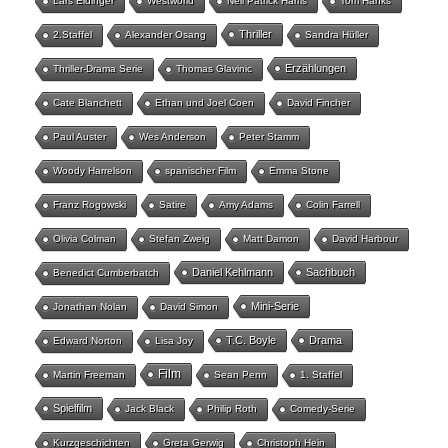
Lars Eidinger
Westworld
Neil Patrick Harris
Tom Hanks
Thriller
2.Staffel
Alexander Osang
Sandra Hüller
Erzählungen
Thriller-Drama Serie
Thomas Glavinic
Cate Blanchett
Ethan und Joel Coen
David Fincher
Paul Auster
Wes Anderson
Peter Stamm
Woody Harrelson
spanischer Film
Emma Stone
Franz Rogowski
Satire
Amy Adams
Colin Farrell
Olivia Colman
Stefan Zweig
Matt Damon
David Harbour
Daniel Kehlmann
Sachbuch
Benedict Cumberbatch
Mini-Serie
Jonathan Nolan
David Simon
T.C. Boyle
Drama
Edward Norton
Lisa Joy
Film
Martin Freeman
Sean Penn
1. Staffel
Spielfilm
Jack Black
Philip Roth
Comedy-Serie
Kurzgeschichten
Greta Gerwig
Christoph Hein