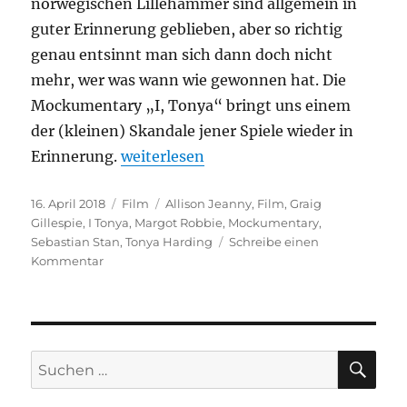
norwegischen Lillehammer sind allgemein in
guter Erinnerung geblieben, aber so richtig
genau entsinnt man sich dann doch nicht
mehr, wer was wann wie gewonnen hat. Die
Mockumentary „I, Tonya“ bringt uns einem
der (kleinen) Skandale jener Spiele wieder in
„I, Tonya“
Erinnerung.
weiterlesen
Veröffentlicht
Kategorien
Schlagwörter
16. April 2018
Film
Allison Jeanny
,
Film
,
Graig
am
Gillespie
,
I Tonya
,
Margot Robbie
,
Mockumentary
,
Sebastian Stan
,
Tonya Harding
Schreibe einen
zu
Kommentar
I,
Tonya
SU
Suchen
nach: