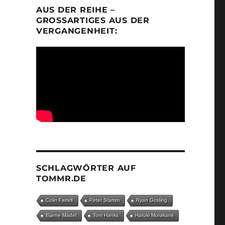
AUS DER REIHE –
GROSSARTIGES AUS DER V
ERGANGENHEIT:
SCHLAGWÖRTER AUF
TOMMR.DE
Colin Farrell
Peter Stamm
Ryan Gosling
Bjarne Mädel
Tom Hanks
Haruki Murakami