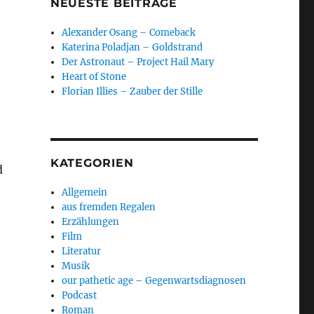
NEUESTE BEITRÄGE
Alexander Osang – Comeback
Katerina Poladjan – Goldstrand
Der Astronaut – Project Hail Mary
Heart of Stone
Florian Illies – Zauber der Stille
KATEGORIEN
d
in Dreams“
Allgemein
aus fremden Regalen
Erzählungen
Film
Literatur
Musik
our pathetic age – Gegenwartsdiagnosen
Podcast
Roman