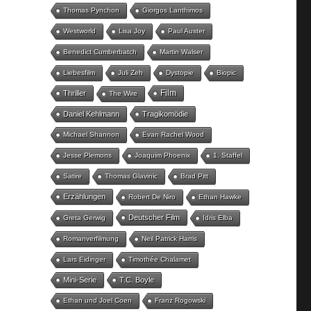
Thomas Pynchon
Giorgos Lanthimos
Westworld
Lisa Joy
Paul Auster
Benedict Cumberbatch
Martin Walser
Liebesfilm
Juli Zeh
Dystopie
Biopic
Film
Thriller
The Wire
Daniel Kehlmann
Tragikomödie
Michael Shannon
Evan Rachel Wood
Jesse Plemons
Joaquim Phoenix
1. Staffel
Satire
Thomas Glavinic
Brad Pitt
Erzählungen
Robert De Niro
Ethan Hawke
Deutscher Film
Greta Gerwig
Idris Elba
Romanverfilmung
Neil Patrick Harris
Lars Eidinger
Timothée Chalamet
Mini-Serie
T.C. Boyle
Ethan und Joel Coen
Franz Rogowski