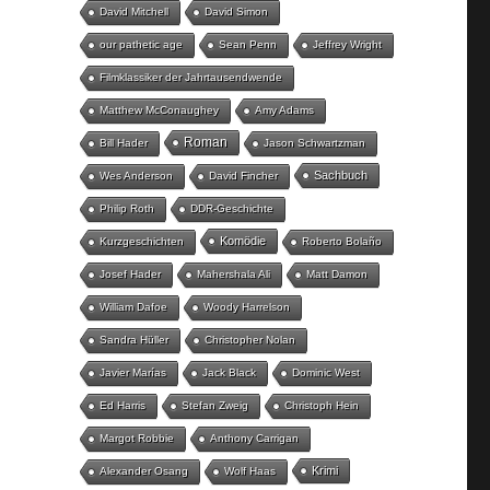
David Mitchell
David Simon
our pathetic age
Sean Penn
Jeffrey Wright
Filmklassiker der Jahrtausendwende
Matthew McConaughey
Amy Adams
Roman
Bill Hader
Jason Schwartzman
Sachbuch
Wes Anderson
David Fincher
Philip Roth
DDR-Geschichte
Komödie
Kurzgeschichten
Roberto Bolaño
Josef Hader
Mahershala Ali
Matt Damon
William Dafoe
Woody Harrelson
Sandra Hüller
Christopher Nolan
Javier Marías
Jack Black
Dominic West
Ed Harris
Stefan Zweig
Christoph Hein
Margot Robbie
Anthony Carrigan
Krimi
Alexander Osang
Wolf Haas