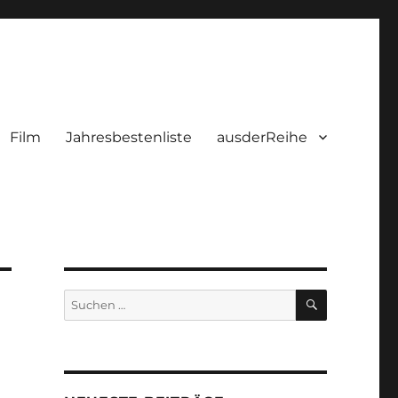
Film
Jahresbestenliste
ausderReihe
SUCHEN
Suchen
nach: