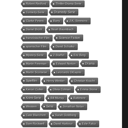
Robert Redford
Thriller-Drama Serie
Dramedy-Serie
Comedy-Serie
Clarke Peters
Barry
J.K. Simmons
Daniel Brühl
Noah Baumbach
Science Fiction
französischer Film
spanischer Film
David Schalko
Mystery-Serie
2.Staffel
Eric Berg
Drama
Martin Freeman
Edward Norton
Martin Scorsese
Leonardo DiCaprio
Spielfilm
Henry Winkler
Christian Kracht
Kieran Culkin
Olivia Colman
Emma Stone
Krimi-Serie
Bill Murray
Baltimore
Serie
Western
Jonathan Nolan
Cate Blanchett
Sarah Goldberg
Sam Rockwell
David Harbour
Edie Falco