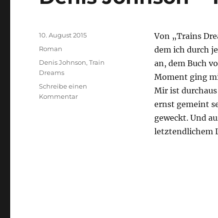
Veröffentlicht
10. August 2015
Von „Trains Dre
am
Kategorien
Roman
dem ich durch j
Schlagwörter
Denis Johnson
,
Train
an, dem Buch vo
Dreams
Moment ging mir
Schreibe einen
Mir ist durchau
zu
Kommentar
ernst gemeint s
Denis
Johnson
geweckt. Und au
–
letztendlichem 
Train
Dreams