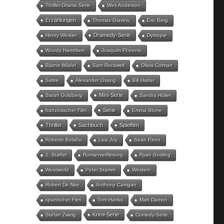
Thriller-Drama Serie
Wes Anderson
Erzählungen
Thomas Glavinic
Eric Berg
Dramedy-Serie
Henry Winkler
Dystopie
Woody Harrelson
Joaquim Phoenix
Bjarne Mädel
Sam Rockwell
Olivia Colman
Satire
Alexander Osang
Bill Hader
Mini-Serie
Sarah Goldberg
Sandra Hüller
Serie
französischer Film
Emma Stone
Thriller
Sachbuch
Spielfilm
Roberto Bolaño
Lisa Joy
Sean Penn
1. Staffel
Romanverfilmung
Ryan Gosling
Westworld
Peter Stamm
Western
Robert De Niro
Anthony Carrigan
spanischer Film
Tom Hanks
Matt Damon
Krimi-Serie
Stefan Zweig
Comedy-Serie