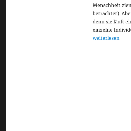
Menschheit ziem
betrachtet). Abe
denn sie läuft e
einzelne Indivi
„Pluribus“
weiterlesen