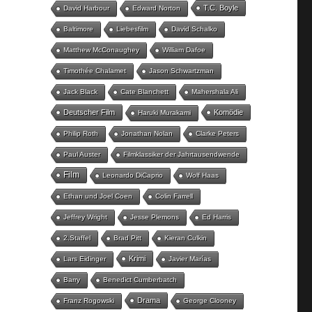
T.C. Boyle
David Harbour
Edward Norton
Baltimore
Liebesfilm
David Schalko
Matthew McConaughey
William Dafoe
Timothée Chalamet
Jason Schwartzman
Jack Black
Cate Blanchett
Mahershala Ali
Deutscher Film
Komödie
Haruki Murakami
Philip Roth
Jonathan Nolan
Clarke Peters
Paul Auster
Filmklassiker der Jahrtausendwende
Film
Leonardo DiCaprio
Wolf Haas
Ethan und Joel Coen
Colin Farrell
Jeffrey Wright
Jesse Plemons
Ed Harris
2.Staffel
Brad Pitt
Kieran Culkin
Krimi
Lars Eidinger
Javier Marías
Barry
Benedict Cumberbatch
Drama
Franz Rogowski
George Clooney