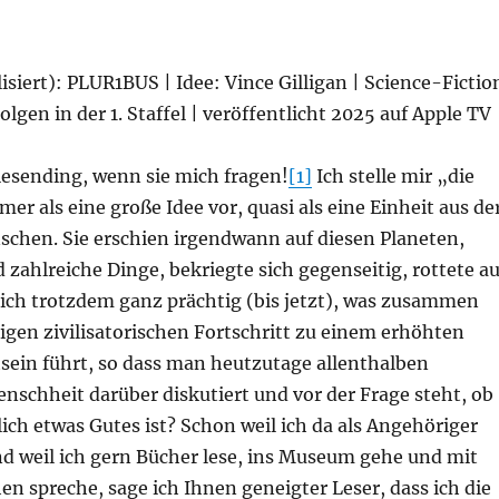
ilisiert): PLUR1BUS | Idee: Vince Gilligan | Science-Fictio
olgen in der 1. Staffel | veröffentlicht 2025 auf Apple TV
esending, wenn sie mich fragen!
[1]
Ich stelle mir „die
r als eine große Idee vor, quasi als eine Einheit aus de
schen. Sie erschien irgendwann auf diesen Planeten,
 zahlreiche Dinge, bekriegte sich gegenseitig, rottete a
ich trotzdem ganz prächtig (bis jetzt), was zusammen
gen zivilisatorischen Fortschritt zu einem erhöhten
ein führt, so dass man heutzutage allenthalben
nschheit darüber diskutiert und vor der Frage steht, ob
tlich etwas Gutes ist? Schon weil ich da als Angehöriger
nd weil ich gern Bücher lese, ins Museum gehe und mit
 spreche, sage ich Ihnen geneigter Leser, dass ich die