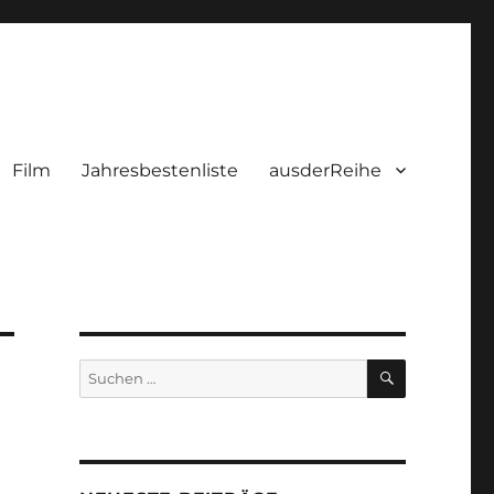
Film
Jahresbestenliste
ausderReihe
SUCHEN
Suchen
nach: