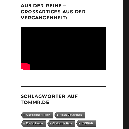
AUS DER REIHE –
GROSSARTIGES AUS DER V
ERGANGENHEIT:
SCHLAGWÖRTER AUF
TOMMR.DE
Christopher Nolan
Noah Baumbach
Roman
David Simon
Christoph Hein