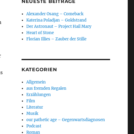
NEUESTE BEITRÄGE
Alexander Osang – Comeback
Katerina Poladjan – Goldstrand
n
Der Astronaut – Project Hail Mary
Heart of Stone
Florian Illies – Zauber der Stille
r
KATEGORIEN
us
Allgemein
aus fremden Regalen
Erzählungen
Film
Literatur
Musik
our pathetic age – Gegenwartsdiagnosen
Podcast
Roman