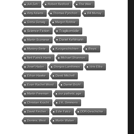
Juli Zeh
Robert Redford
The Wire
Amy Adams
Thomas Pynchon
Bill Murray
Greta Gerwig
Margot Robbie
Science Fiction
Tragikomödie
Daniel Kehlmann
Martin Scorsese
Mystery-Serie
Kurzgeschichten
Biopic
Neil Patrick Harris
Michael Shannon
Josef Hader
Giorgos Lanthimos
Idris Elba
Ethan Hawke
David Mitchell
Evan Rachel Wood
Daniel Brühl
Martin Freeman
our pathetic age
Christian Kracht
J.K. Simmons
David Fincher
Edie Falco
DDR-Geschichte
Dominic West
Martin Walser