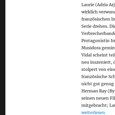
Laurie (Adria Ar
wirklich verwund
französischen I
Serie drehen. D
Verbrecherbande
Protagonistin Ir
Musidora gemimt 
Vidal scheint te
neu inszeniert, 
stolpert von ein
französische Sc
nicht gut genug
Herman Ray (Byro
seinen neuen Fi
mitgebracht; La
„Irma Vep“
weiterlesen