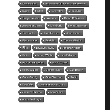
Kieran Culkin
Filmklassiker der Jahrtausendwende
Serie
Biopic
Liebesfilm
Idris Elba
Tragikomödie
Daniel Kehlmann
Western
Mini-Serie
Alexander Osang
Wes Anderson
Tom Hanks
David Fincher
Josef Hader
Bjarne Mädel
Brad Pitt
Thomas Glavinic
Film
Dramedy-Serie
Jonathan Nolan
Satire
Jeffrey Wright
Lars Eidinger
Evan Rachel Wood
Martin Walser
Henry Winkler
Sandra Hüller
Matt Damon
Krimi
Greta Gerwig
Cate Blanchett
Komödie
Ethan und Joel Coen
Joaquim Phoenix
Amy Adams
our pathetic age