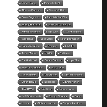
Stefan Zweig
Mahershala Ali
Thomas Pynchon
Christoph Hein
Franz Rogowski
französischer Film
Woody Harrelson
Jason Schwartzman
Kurzgeschichten
The Wire
David Schalko
Wolf Haas
Jack Black
Noah Baumbach
Haruki Murakami
Dystopie
2.Staffel
Thriller
Javier Marías
Baltimore
Spielfilm
David Mitchell
Robert Redford
Timothée Chalamet
Sean Penn
Peter Stamm
Paul Auster
DDR-Geschichte
Ethan Hawke
Bill Hader
Edward Norton
T.C. Boyle
Eric Berg
Dominic West
Neil Patrick Harris
George Clooney
Barry
Drama
Christian Kracht
Giorgos Lanthimos