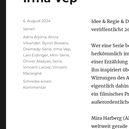
Veröffentlicht
6. August 2024
Idee & Regie & D
am
Kategorien
Serien
veröffentlicht 
Schlagwörter
Adria Arjona
,
Alicia
Vikander
,
Byron Bowers
,
Wer eine Serie 
Dramedy-Serie
,
Irma Vep
,
herkömmlich im F
Lars Eidinger
,
Mini-Serie
,
Olivier Assayas
,
Serie
,
einer Erzählung 
Vincent Lacost
,
Vincent
ihn inspiriert ü
Macaigne
Wirrungen des A
Schreibe einen
eigentlich dahin
zu
Kommentar
Irma
ein filmisches P
Vep
außerordentlich
Mira Harberg (Al
weltweit gerade 