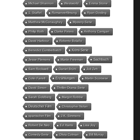
Michael Shannon
Westworld
Emma Stone
1. Staffel
Romanverfilmung
Ryan Gosling
Matthew McConaughey
Mystery-Serie
Philip Roth
Clarke Peters
Anthony Carrigan
David Harbour
Roberto Bolaño
Krimi-Serie
Benedict Cumberbatch
Sachbuch
Jesse Plemons
Martin Freeman
Sam Rockwell
Daniel Brühl
Juli Zeh
Erzählungen
Colin Farrell
Martin Scorsese
David Simon
Thriller-Drama Serie
Sarah Goldberg
Margot Robbie
Deutscher Film
Christopher Nolan
spanischer Film
J.K. Simmons
Robert De Niro
Ed Harris
Lisa Joy
Comedy-Serie
Olivia Colman
Bill Murray