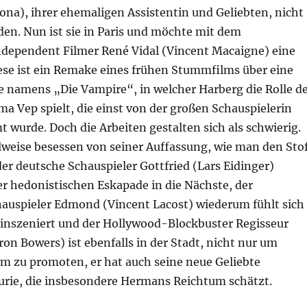
jona), ihrer ehemaligen Assistentin und Geliebten, nicht
en. Nun ist sie in Paris und möchte mit dem
ndependent Filmer René Vidal (Vincent Macaigne) eine
iese ist ein Remake eines frühen Stummfilms über eine
 namens „Die Vampire“, in welcher Harberg die Rolle d
ma Vep spielt, die einst von der großen Schauspielerin
wurde. Doch die Arbeiten gestalten sich als schwierig.
ilweise besessen von seiner Auffassung, wie man den Sto
der deutsche Schauspieler Gottfried (Lars Eidinger)
er hedonistischen Eskapade in die Nächste, der
hauspieler Edmond (Vincent Lacost) wiederum fühlt sich
 inszeniert und der Hollywood-Blockbuster Regisseur
n Bowers) ist ebenfalls in der Stadt, nicht nur um
lm zu promoten, er hat auch seine neue Geliebte
urie, die insbesondere Hermans Reichtum schätzt.