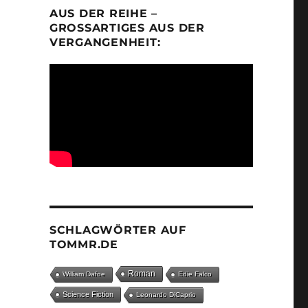
AUS DER REIHE –
GROSSARTIGES AUS DER V
ERGANGENHEIT:
SCHLAGWÖRTER AUF
TOMMR.DE
Roman
William Dafoe
Edie Falco
Science Fiction
Leonardo DiCaprio