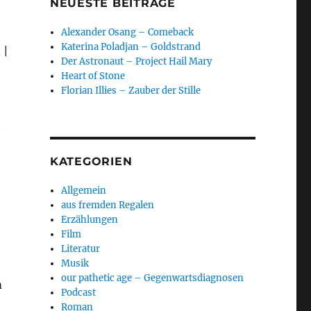
NEUESTE BEITRÄGE
Alexander Osang – Comeback
Katerina Poladjan – Goldstrand
 |
Der Astronaut – Project Hail Mary
Heart of Stone
Florian Illies – Zauber der Stille
t
KATEGORIEN
Allgemein
aus fremden Regalen
Erzählungen
Film
Literatur
Musik
our pathetic age – Gegenwartsdiagnosen
m
Podcast
Roman