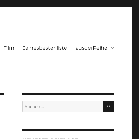
Film
Jahresbestenliste
ausderReihe
SUCHEN
Suchen
nach: