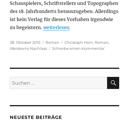
Schauspielers, Schriftstellers und Topographen
des 18. Jahrhunderts herauszugeben. Allerdings
ist kein Verlag für dieses Vorhaben irgendwie
„Christoph Hein – Weiskerns Nachla
zu begeistern.
weiterlesen
Veröffentlicht
Kategorien
Schlagwörter
28. Oktober 2015
Roman
Christoph Hein
,
Roman
,
am
zu
Weiskerns Nachlass
Schreibe einen Kommentar
Christoph
Hein
–
Weiskerns
Nachlass
SU
Suchen
nach:
NEUESTE BEITRÄGE