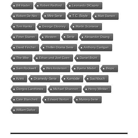
Bill Hader
Robert Redford
Leonardo DiCaprio
Mini-Serie
T.C. Boyle
Robert De Niro
Matt Damon
Tom Hanks
George Clooney
Martin Scorsese
Serie
Peter Stamm
Western
Alexander Osang
David Fincher
Thriller-Drama Serie
Anthony Carrigan
The Wire
Ethan und Joel Coen
Daniel Brühl
Sam Rockwell
Wes Anderson
Bjarne Mädel
Biopic
Krimi
Dramedy-Serie
Komödie
Sachbuch
Giorgos Lanthimos
Michael Shannon
Henry Winkler
Cate Blanchett
Edward Norton
Mystery-Serie
William Dafoe