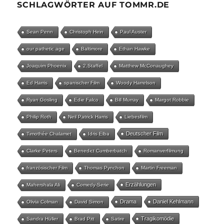
SCHLAGWÖRTER AUF TOMMR.DE
Sean Penn
Christoph Hein
Paul Auster
our pathetic age
Baltimore
Ethan Hawke
Joaquim Phoenix
2.Staffel
Matthew McConaughey
Ed Harris
spanischer Film
Woody Harrelson
Ryan Gosling
Edie Falco
Bill Murray
Margot Robbie
Philip Roth
Neil Patrick Harris
Liebesfilm
Deutscher Film
Timothée Chalamet
Idris Elba
Clarke Peters
Benedict Cumberbatch
Romanverfilmung
französischer Film
Thomas Pynchon
Martin Freeman
Erzählungen
Mahershala Ali
Comedy-Serie
Drama
Daniel Kehlmann
Olivia Colman
David Simon
Tragikomödie
Sandra Hüller
Brad Pitt
Satire