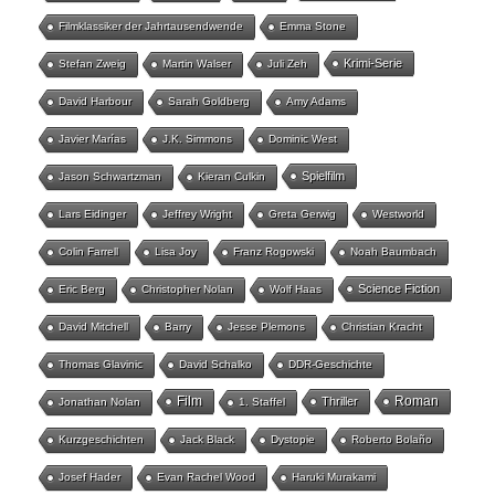
Filmklassiker der Jahrtausendwende
Emma Stone
Krimi-Serie
Stefan Zweig
Martin Walser
Juli Zeh
David Harbour
Sarah Goldberg
Amy Adams
Javier Marías
J.K. Simmons
Dominic West
Spielfilm
Jason Schwartzman
Kieran Culkin
Lars Eidinger
Jeffrey Wright
Greta Gerwig
Westworld
Colin Farrell
Lisa Joy
Franz Rogowski
Noah Baumbach
Science Fiction
Eric Berg
Christopher Nolan
Wolf Haas
David Mitchell
Barry
Jesse Plemons
Christian Kracht
Thomas Glavinic
David Schalko
DDR-Geschichte
Film
Roman
Thriller
Jonathan Nolan
1. Staffel
Kurzgeschichten
Jack Black
Dystopie
Roberto Bolaño
Josef Hader
Evan Rachel Wood
Haruki Murakami