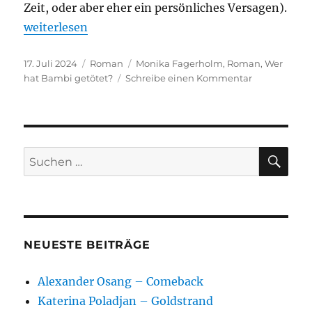
Zeit, oder aber eher ein persönliches Versagen).
„Monika Fagerholm – Wer hat Bambi getötet?“
weiterlesen
Veröffentlicht
Kategorien
Schlagwörter
17. Juli 2024
Roman
Monika Fagerholm
,
Roman
,
Wer
am
zu
hat Bambi getötet?
Schreibe einen Kommentar
Monika
Fagerholm
–
Wer
hat
SU
Suchen
Bambi
nach:
getötet?
NEUESTE BEITRÄGE
Alexander Osang – Comeback
Katerina Poladjan – Goldstrand