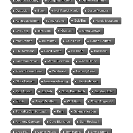
Daniel Kehlmann
George Clooney
Joaquim Phoenix
Dystopie
Barry
Neil Patrick Harris
Jesse Plemons
Spielfilm
Kurzgeschichten
Amy Adams
Haruki Murakami
Roman
Eric Berg
Idris Elba
Greta Gerwig
Matt Damon
Bill Murray
Edie Falco
Robert Redford
J.K. Simmons
David Simon
Bill Hader
Baltimore
Jonathan Nolan
Martin Freeman
William Dafoe
Thriller-Drama Serie
Westworld
Comedy-Serie
Olivia Colman
Romanverfilmung
Wes Anderson
Paul Auster
Juli Zeh
Noah Baumbach
Sandra Hüller
Thriller
Sarah Goldberg
Wolf Haas
Franz Rogowski
Krimi
Science Fiction
Benedict Cumberbatch
Anthony Carrigan
Cate Blanchett
Sam Rockwell
Brad Pitt
Clarke Peters
Tom Hanks
Emma Stone