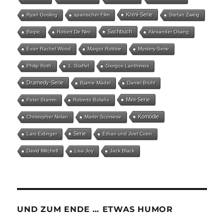
Krimi-Serie
Ryan Gosling
spanischer Film
Stefan Zweig
Sachbuch
Biopic
Robert De Niro
Alexander Osang
Evan Rachel Wood
Margot Robbie
Mystery-Serie
Philip Roth
1. Staffel
Giorgos Lanthimos
Dramedy-Serie
Bjarne Mädel
Daniel Brühl
Mini-Serie
Peter Stamm
Roberto Bolaño
Komödie
Christopher Nolan
Martin Scorsese
Serie
Lars Eidinger
Ethan und Joel Coen
David Mitchell
Lisa Joy
Jack Black
UND ZUM ENDE … ETWAS HUMOR