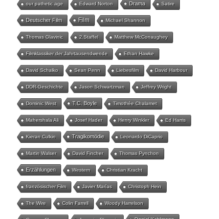
Drama
our pathetic age
Edward Norton
Satire
Film
Deutscher Film
Michael Shannon
Thomas Glavinic
2.Staffel
Matthew McConaughey
Filmklassiker der Jahrtausendwende
Ethan Hawke
David Schalko
Sean Penn
Liebesfilm
David Harbour
DDR-Geschichte
Jason Schwartzman
Jeffrey Wright
T.C. Boyle
Dominic West
Timothée Chalamet
Mahershala Ali
Josef Hader
Henry Winkler
Ed Harris
Tragikomödie
Kieran Culkin
Leonardo DiCaprio
Martin Walser
David Fincher
Thomas Pynchon
Erzählungen
Western
Christian Kracht
französischer Film
Javier Marías
Christoph Hein
The Wire
Colin Farrell
Woody Harrelson